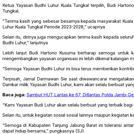
suara dan Ashia memperoleh 23 suara serta 1 suara yang tidak sah 
Ketua Yayasan Budhi Luhur Kuala Tungkal terpilih, Budi Hart
Tungkal.
“Terima kasih yang sebesar besarnya kepada masyarakat Kuala
Luhur Kuala Tungkal Periode 2023-2028,” ucapnya
Selain itu, dirinya juga mengucapkan terima kasih kepada selu
Budhi Luhur,” lanjutnya
Lebih lanjut Budi Hartono Kusuma berharap semoga untuk ke
mengembangkan yayasan organisasi ini lebih dikenal kalangan m
“Semoga Yayasan Budhi Luhur ini bisa terus memberikan kontrib
Terpisah, Jamal Darmawan Sie saat diwawancarai mengatakan 
Damkar milik Yayasan Budhi Luhur, kami akan selalu berbuat yan
Baca juga:
Sambut HUT Lantas ke 67, Ditlantas Polda Jambi G
“Kami Yayasan Budi Luhur akan selalu berbuat yang terbaik bagi 
Selain itu, untuk kegiatan sosial sosial lainnya maupun kegiatan 
“Semoga di Kabupaten Tanjung Jabung Barat ini toleransi anta