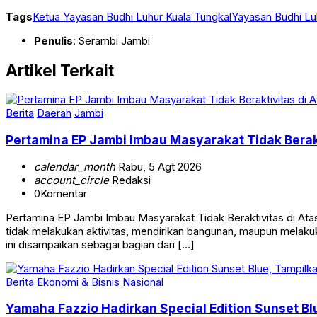
dapat hidup bersama,” pungkasnya (SJ)
Tags
Ketua Yayasan Budhi Luhur Kuala Tungkal
Yayasan Budhi Lu
Penulis
: Serambi Jambi
Artikel Terkait
Berita
Daerah
Jambi
Pertamina EP Jambi Imbau Masyarakat Tidak Berak
calendar_month
Rabu, 5 Agt 2026
account_circle
Redaksi
0
Komentar
Pertamina EP Jambi Imbau Masyarakat Tidak Beraktivitas di 
tidak melakukan aktivitas, mendirikan bangunan, maupun melakuk
ini disampaikan sebagai bagian dari […]
Berita
Ekonomi & Bisnis
Nasional