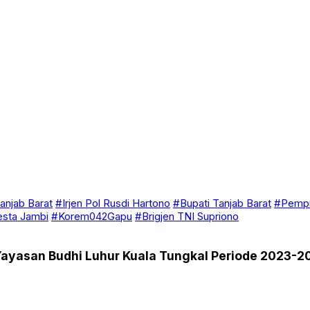
anjab Barat
#Irjen Pol Rusdi Hartono
#Bupati Tanjab Barat
#Pempr
esta Jambi
#Korem042Gapu
#Brigjen TNI Supriono
 Yayasan Budhi Luhur Kuala Tungkal Periode 2023-2