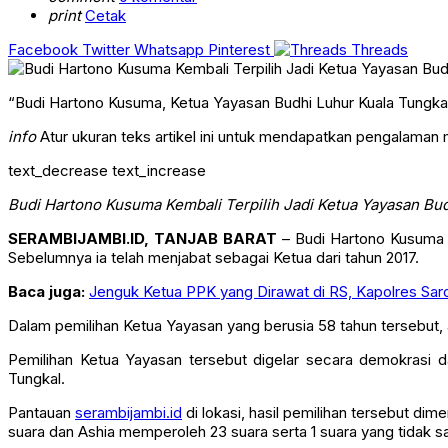
comment
0 komentar
print
Cetak
Facebook
Twitter
Whatsapp
Pinterest
Threads
“Budi Hartono Kusuma, Ketua Yayasan Budhi Luhur Kuala Tungka
info
Atur ukuran teks artikel ini untuk mendapatkan pengalaman
text_decrease
text_increase
Budi Hartono Kusuma Kembali Terpilih Jadi Ketua Yayasan Bu
SERAMBIJAMBI.ID, TANJAB BARAT
– Budi Hartono Kusuma a
Sebelumnya ia telah menjabat sebagai Ketua dari tahun 2017.
Baca juga:
Jenguk Ketua PPK yang Dirawat di RS, Kapolres Sarol
Dalam pemilihan Ketua Yayasan yang berusia 58 tahun tersebut, 
Pemilihan Ketua Yayasan tersebut digelar secara demokrasi 
Tungkal.
Pantauan
serambijambi.id
di lokasi, hasil pemilihan tersebut 