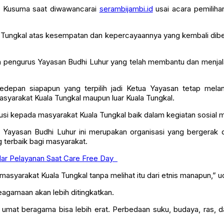
atau rusak dari total 211 suara.
ono Kusuma saat diwawancarai
serambijambi.id
usai acara pemilih
 Tungkal atas kesempatan dan kepercayaannya yang kembali dibe
ruh pengurus Yayasan Budhi Luhur yang telah membantu dan menja
depan siapapun yang terpilih jadi Ketua Yayasan tetap melanj
asyarakat Kuala Tungkal maupun luar Kuala Tungkal.
usi kepada masyarakat Kuala Tungkal baik dalam kegiatan sosial
Yayasan Budhi Luhur ini merupakan organisasi yang bergerak di
g terbaik bagi masyarakat.
elar Pelayanan Saat Care Free Day
masyarakat Kuala Tungkal tanpa melihat itu dari etnis manapun,” 
keagamaan akan lebih ditingkatkan.
r umat beragama bisa lebih erat. Perbedaan suku, budaya, ras, 