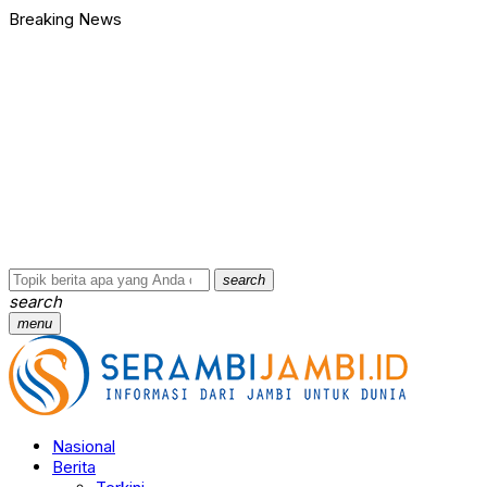
Breaking News
Bawa Badik dan Celurit untuk Tawuran, 9 Anggota Geng Motor di
90 Ribu Butir Samcodin Terjual Tak Sampai Setahun, Indra Safar
Ungkap Jaringan Narkoba, BNN Provinsi Jambi dan Bea Cukai Am
Kasus Penganiayaan dan Pengancaman Ketua BPD, Polres Tebo
Polres Tebo Ungkap Kasus Pengeroyokan dan Penganiayaan, D
Terkait Dugaan Keterlibatan Okum Pejabat dalam Kasus Narkoti
Bawa Badik dan Celurit untuk Tawuran, 9 Anggota Geng Motor di
90 Ribu Butir Samcodin Terjual Tak Sampai Setahun, Indra Safar
Ungkap Jaringan Narkoba, BNN Provinsi Jambi dan Bea Cukai Am
Kasus Penganiayaan dan Pengancaman Ketua BPD, Polres Tebo
…
search
search
menu
Nasional