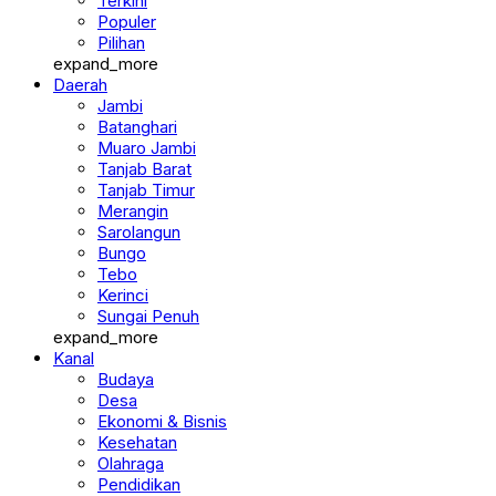
Berita
Terkini
Populer
Pilihan
expand_more
Daerah
Jambi
Batanghari
Muaro Jambi
Tanjab Barat
Tanjab Timur
Merangin
Sarolangun
Bungo
Tebo
Kerinci
Sungai Penuh
expand_more
Kanal
Budaya
Desa
Ekonomi & Bisnis
Kesehatan
Olahraga