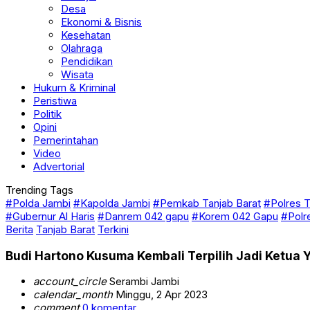
Budaya
Desa
Ekonomi & Bisnis
Kesehatan
Olahraga
Pendidikan
Wisata
Hukum & Kriminal
Peristiwa
Politik
Opini
Pemerintahan
Video
Advertorial
Trending Tags
#Polda Jambi
#Kapolda Jambi
#Pemkab Tanjab Barat
#Polres T
#Gubernur Al Haris
#Danrem 042 gapu
#Korem 042 Gapu
#Polr
Berita
Tanjab Barat
Terkini
Budi Hartono Kusuma Kembali Terpilih Jadi Ketua
account_circle
Serambi Jambi
calendar_month
Minggu, 2 Apr 2023