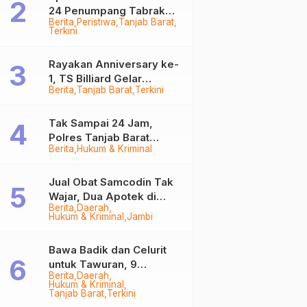
24 Penumpang Tabrak
Berita
Peristiwa
Tanjab Barat
Togok di Kuala Tungkal,
Terkini
Kapten Sempat Hilang
Rayakan Anniversary ke-
1, TS Billiard Gelar
Berita
Tanjab Barat
Terkini
Turnamen 9 Ball
Berhadiah Rp50,8 Juta
Tak Sampai 24 Jam,
Polres Tanjab Barat
Berita
Hukum & Kriminal
Ringkus Komplotan
Curanmor di Kuala
Tungkal
Jual Obat Samcodin Tak
Wajar, Dua Apotek di
Berita
Daerah
Tanjab Barat Disegel
Hukum & Kriminal
Jambi
BPOM!
Bawa Badik dan Celurit
untuk Tawuran, 9
Berita
Daerah
Anggota Geng Motor di
Hukum & Kriminal
Tanjab Barat Diringkus
Tanjab Barat
Terkini