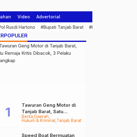
tahan
Video
Advertorial
 Pol Rusdi Hartono
#Bupati Tanjab Barat
#Pemprov Jambi
#Di
ERPOPULER
Tawuran Geng Motor di
Tanjab Barat, Satu
Berita
Daerah
Remaja Kritis Dibacok, 3
Hukum & Kriminal
Tanjab Barat
Pelaku Ditangkap
Speed Boat Bermuatan