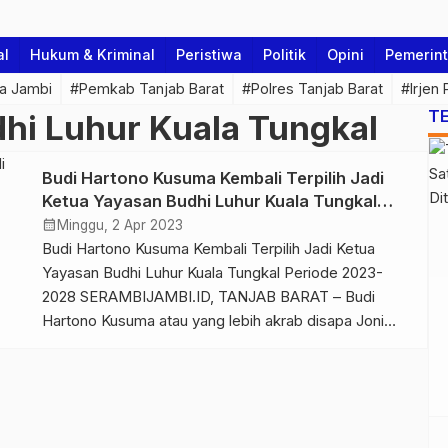
al
Hukum & Kriminal
Peristiwa
Politik
Opini
Pemerin
a Jambi
#Pemkab Tanjab Barat
#Polres Tanjab Barat
#Irjen
T
hi Luhur Kuala Tungkal
Budi Hartono Kusuma Kembali Terpilih Jadi
Ketua Yayasan Budhi Luhur Kuala Tungkal
Periode 2023-2028
calendar_month
Minggu, 2 Apr 2023
Budi Hartono Kusuma Kembali Terpilih Jadi Ketua
Yayasan Budhi Luhur Kuala Tungkal Periode 2023-
2028 SERAMBIJAMBI.ID, TANJAB BARAT – Budi
Hartono Kusuma atau yang lebih akrab disapa Joni
Tungkal kembali terpilih menjadi Ketua Yayasan Budhi
Luhur Kuala Tungkal Periode 2023-2028. Sebelumnya
ia telah menjabat sebagai Ketua dari tahun 2017. Dalam
pemilihan Ketua Yayasan yang berusia 58 […]