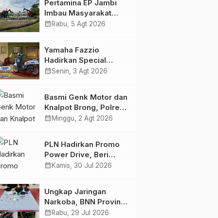
Pertamina EP Jambi
Imbau Masyarakat
Tidak Beraktivitas di
calendar_month
Rabu, 5 Agt 2026
Atas Jalur Pipa Migas
Demi Keselamatan
Yamaha Fazzio
Bersama
Hadirkan Special
Edition Sunset Blue,
calendar_month
Senin, 3 Agt 2026
Tampilkan Nuansa
Retro Summer yang
Basmi Genk Motor dan
Semakin Skena
Knalpot Brong, Polres
Tanjab Barat Amankan
calendar_month
Minggu, 2 Agt 2026
Belasan Kendaraan
PLN Hadirkan Promo
Power Drive, Beri
Diskon Tambah Daya
calendar_month
Kamis, 30 Jul 2026
50% di Ajang GIIAS
2026
Ungkap Jaringan
Narkoba, BNN Provinsi
Jambi dan Bea Cukai
calendar_month
Rabu, 29 Jul 2026