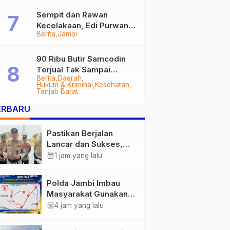
Sempit dan Rawan
Kecelakaan, Edi Purwanto
Berita
Jambi
Targetkan Jalan Lintas
Tungkal-Jambi Mulus di
2028
90 Ribu Butir Samcodin
Terjual Tak Sampai
Berita
Daerah
Setahun, Indra Safari
Hukum & Kriminal
Kesehatan
Desak Audit Menyeluruh
Tanjab Barat
ERBARU
Pastikan Berjalan
Lancar dan Sukses,
Polda Jambi Siapkan
calendar_month
1 jam yang lalu
Pengamanan Berlapis
untuk 8.750 Pelari,
Polda Jambi Imbau
1.848 Personel Kawal
Masyarakat Gunakan
Presisi Merdeka Run
Jalur Alternatif Selama
calendar_month
4 jam yang lalu
Pelaksanaan Presisi
Merdeka Run 2026