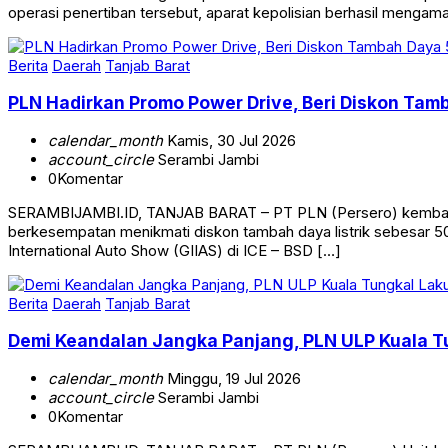
operasi penertiban tersebut, aparat kepolisian berhasil mengam
Berita
Daerah
Tanjab Barat
PLN Hadirkan Promo Power Drive, Beri Diskon Tam
calendar_month
Kamis, 30 Jul 2026
account_circle
Serambi Jambi
0
Komentar
SERAMBIJAMBI.ID, TANJAB BARAT – PT PLN (Persero) kembali me
berkesempatan menikmati diskon tambah daya listrik sebesar 5
International Auto Show (GIIAS) di ICE – BSD […]
Berita
Daerah
Tanjab Barat
Demi Keandalan Jangka Panjang, PLN ULP Kuala T
calendar_month
Minggu, 19 Jul 2026
account_circle
Serambi Jambi
0
Komentar