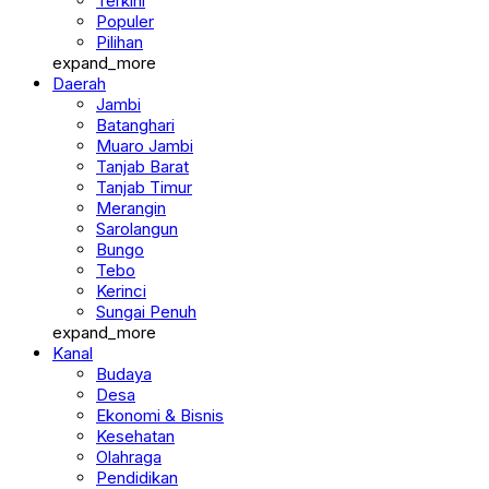
Terkini
Populer
Pilihan
expand_more
Daerah
Jambi
Batanghari
Muaro Jambi
Tanjab Barat
Tanjab Timur
Merangin
Sarolangun
Bungo
Tebo
Kerinci
Sungai Penuh
expand_more
Kanal
Budaya
Desa
Ekonomi & Bisnis
Kesehatan
Olahraga
Pendidikan