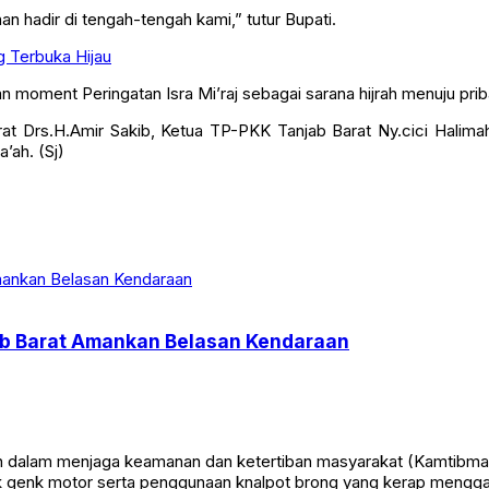
 hadir di tengah-tengah kami,” tutur Bupati.
 Terbuka Hijau
oment Peringatan Isra Mi’raj sebagai sarana hijrah menuju prib
rat Drs.H.Amir Sakib, Ketua TP-PKK Tanjab Barat Ny.cici Halimah
’ah. (Sj)
jab Barat Amankan Belasan Kendaraan
lam menjaga keamanan dan ketertiban masyarakat (Kamtibmas), P
ok genk motor serta penggunaan knalpot brong yang kerap meng