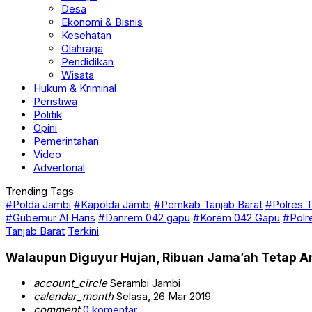
Desa
Ekonomi & Bisnis
Kesehatan
Olahraga
Pendidikan
Wisata
Hukum & Kriminal
Peristiwa
Politik
Opini
Pemerintahan
Video
Advertorial
Trending Tags
#Polda Jambi
#Kapolda Jambi
#Pemkab Tanjab Barat
#Polres T
#Gubernur Al Haris
#Danrem 042 gapu
#Korem 042 Gapu
#Polr
Tanjab Barat
Terkini
Walaupun Diguyur Hujan, Ribuan Jama’ah Tetap Ant
account_circle
Serambi Jambi
calendar_month
Selasa, 26 Mar 2019
comment
0 komentar