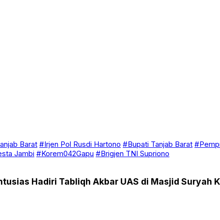
anjab Barat
#Irjen Pol Rusdi Hartono
#Bupati Tanjab Barat
#Pempr
esta Jambi
#Korem042Gapu
#Brigjen TNI Supriono
usias Hadiri Tabliqh Akbar UAS di Masjid Suryah Kh