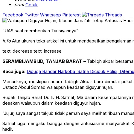
print
Cetak
Facebook
Twitter
Whatsapp
Pinterest
Threads
“UAS saat memberikan Tausiyahnya”
info
Atur ukuran teks artikel ini untuk mendapatkan pengalaman
text_decrease
text_increase
SERAMBIJAMBI.ID, TANJAB BARAT
– Tabliqh akbar bersama 
Baca juga:
Diduga Bandar Narkoba, Satria Diciduk Polisi, Dite
Menariknya, meskipun acara Tabligh Akbar baru diimulai puku
Ustadz Abdul Somad walaupun keadaan diguyur hujan.
Bupati Tanjab Barat Dr. Ir. H. Safrial, MS dalam kesempatanny
desakan walaupun dalam keadaan diguyur hujan.
“Jujur, saya sangat takjub tidak pernah saya melihat ribuan manus
Safrial juga mengaku bangga dengan antusiasme masyarakat 
hadir.