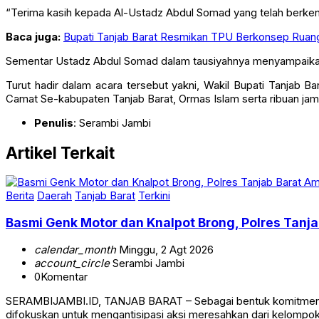
“Terima kasih kepada Al-Ustadz Abdul Somad yang telah berkenan
Baca juga:
Bupati Tanjab Barat Resmikan TPU Berkonsep Ruang
Sementar Ustadz Abdul Somad dalam tausiyahnya menyampaikan m
Turut hadir dalam acara tersebut yakni, Wakil Bupati Tanjab Ba
Camat Se-kabupaten Tanjab Barat, Ormas Islam serta ribuan jama
Penulis
: Serambi Jambi
Artikel Terkait
Berita
Daerah
Tanjab Barat
Terkini
Basmi Genk Motor dan Knalpot Brong, Polres Tan
calendar_month
Minggu, 2 Agt 2026
account_circle
Serambi Jambi
0
Komentar
SERAMBIJAMBI.ID, TANJAB BARAT – Sebagai bentuk komitmen da
difokuskan untuk mengantisipasi aksi meresahkan dari kelomp