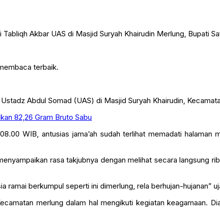
 membaca terbaik.
Ustadz Abdul Somad (UAS) di Masjid Suryah Khairudin, Kecamatan M
mukan 82,26 Gram Bruto Sabu
l 08.00 WIB, antusias jama’ah sudah terlihat memadati halaman
a menyampaikan rasa takjubnya dengan melihat secara langsung r
ia ramai berkumpul seperti ini dimerlung, rela berhujan-hujanan” u
Kecamatan merlung dalam hal mengikuti kegiatan keagamaan. D