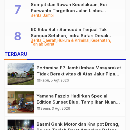
Sempit dan Rawan Kecelakaan, Edi
Purwanto Targetkan Jalan Lintas
Berita
Jambi
Tungkal-Jambi Mulus di 2028
90 Ribu Butir Samcodin Terjual Tak
Sampai Setahun, Indra Safari Desak
Berita
Daerah
Hukum & Kriminal
Kesehatan
Audit Menyeluruh
Tanjab Barat
TERBARU
Pertamina EP Jambi Imbau Masyarakat
Tidak Beraktivitas di Atas Jalur Pipa
Migas Demi Keselamatan Bersama
calendar_month
Rabu, 5 Agt 2026
Yamaha Fazzio Hadirkan Special
Edition Sunset Blue, Tampilkan Nuansa
Retro Summer yang Semakin Skena
calendar_month
Senin, 3 Agt 2026
Basmi Genk Motor dan Knalpot Brong,