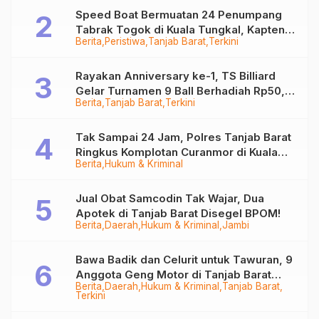
Speed Boat Bermuatan 24 Penumpang
Tabrak Togok di Kuala Tungkal, Kapten
Berita
Peristiwa
Tanjab Barat
Terkini
Sempat Hilang
Rayakan Anniversary ke-1, TS Billiard
Gelar Turnamen 9 Ball Berhadiah Rp50,8
Berita
Tanjab Barat
Terkini
Juta
Tak Sampai 24 Jam, Polres Tanjab Barat
Ringkus Komplotan Curanmor di Kuala
Berita
Hukum & Kriminal
Tungkal
Jual Obat Samcodin Tak Wajar, Dua
Apotek di Tanjab Barat Disegel BPOM!
Berita
Daerah
Hukum & Kriminal
Jambi
Bawa Badik dan Celurit untuk Tawuran, 9
Anggota Geng Motor di Tanjab Barat
Berita
Daerah
Hukum & Kriminal
Tanjab Barat
Diringkus
Terkini