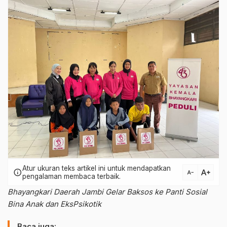
Atur ukuran teks artikel ini untuk mendapatkan
text_increase
info
text_decrease
pengalaman membaca terbaik.
Bhayangkari Daerah Jambi Gelar Baksos ke Panti Sosial
Bina Anak dan EksPsikotik
Baca juga: