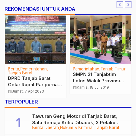
REKOMENDASI UNTUK ANDA
Berita
Pemerintahan
Pemerintahan
Tanjab Timur
Tanjab Barat
SMPN 21 Tanjabtim
DPRD Tanjab Barat
Lolos Wakili Provinsi
Gelar Rapat Paripurna
Jambi Lomba Sekolah
calendar_month
Kamis, 18 Jul 2019
Penyampaian
calendar_month
Jumat, 7 Apr 2023
Sehat Berkarakter,
Pandangan Umum
Gubernur : Ini Bukti
TERPOPULER
Fraksi-fraksi
Komitmen Bupati
Terhadap Pendidikan
Tawuran Geng Motor di Tanjab Barat,
Satu Remaja Kritis Dibacok, 3 Pelaku
Berita
Daerah
Hukum & Kriminal
Tanjab Barat
Ditangkap