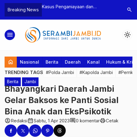
enganiayaan dan
Polres Tebo Ungkap Kasus
Te
search
Breaking News
man Ketua BPD, Polres
Pengeroyokan dan Penganiayaan,
Pe
tapkan Dua Tersangka
Dua Pelaku Pengeroyokan di Sumay
Ka
Ditahan
Pe
menu
light_mode
home
Nasional
Berita
Daerah
Kanal
Hukum & Krim
TRENDING TAGS
#Polda Jambi
#Kapolda Jambi
#Pemkab
Berita
Jambi
Bhayangkari Daerah Jambi
Gelar Baksos ke Panti Sosial
Bina Anak dan EksPsikotik
account_circle
calendar_month
comment
print
Redaksi
Sabtu, 1 Apr 2023
0 komentar
Cetak