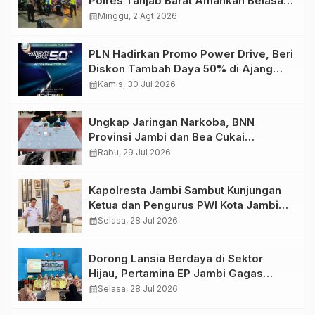
Polres Tanjab Barat Amankan Belasan
Kendaraan
calendar_month
Minggu, 2 Agt 2026
PLN Hadirkan Promo Power Drive, Beri
Diskon Tambah Daya 50% di Ajang
GIIAS 2026
calendar_month
Kamis, 30 Jul 2026
Ungkap Jaringan Narkoba, BNN
Provinsi Jambi dan Bea Cukai
Amankan Sembilan Pelaku beserta
calendar_month
Rabu, 29 Jul 2026
766 Butir Ekstasi dan 146 Gram Sabu
Kapolresta Jambi Sambut Kunjungan
Ketua dan Pengurus PWI Kota Jambi
Perkuat Sinergi dan Kolaborasi
calendar_month
Selasa, 28 Jul 2026
Dorong Lansia Berdaya di Sektor
Hijau, Pertamina EP Jambi Gagas
Lansiapreneur Batik Eco-Print
calendar_month
Selasa, 28 Jul 2026