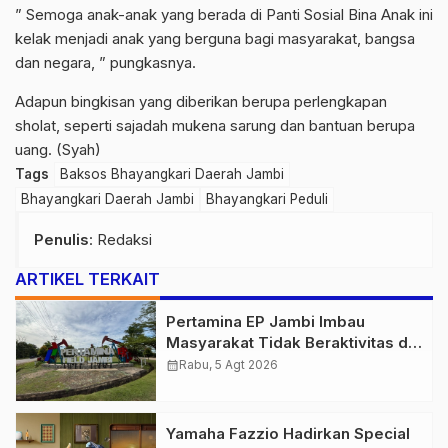
” Semoga anak-anak yang berada di Panti Sosial Bina Anak ini
kelak menjadi anak yang berguna bagi masyarakat, bangsa
dan negara, ” pungkasnya.
Adapun bingkisan yang diberikan berupa perlengkapan
sholat, seperti sajadah mukena sarung dan bantuan berupa
uang. (Syah)
Tags
Baksos Bhayangkari Daerah Jambi
Bhayangkari Daerah Jambi
Bhayangkari Peduli
Penulis
: Redaksi
ARTIKEL TERKAIT
Pertamina EP Jambi Imbau
Masyarakat Tidak Beraktivitas di
Atas Jalur Pipa Migas Demi
calendar_month
Rabu, 5 Agt 2026
Keselamatan Bersama
Yamaha Fazzio Hadirkan Special