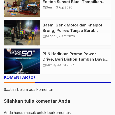
Edition Sunset Blue, Tampilkan
Nuansa Retro Summer yang
calendar_month
Senin, 3 Agt 2026
Semakin Skena
Basmi Genk Motor dan Knalpot
Brong, Polres Tanjab Barat
Amankan Belasan Kendaraan
calendar_month
Minggu, 2 Agt 2026
PLN Hadirkan Promo Power
Drive, Beri Diskon Tambah Daya
50% di Ajang GIIAS 2026
calendar_month
Kamis, 30 Jul 2026
KOMENTAR (0)
Saat ini belum ada komentar
Silahkan tulis komentar Anda
Anda harus
masuk
untuk berkomentar.