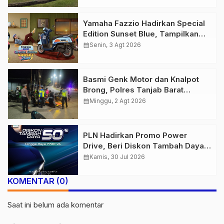
Yamaha Fazzio Hadirkan Special
Edition Sunset Blue, Tampilkan
Nuansa Retro Summer yang
calendar_month
Senin, 3 Agt 2026
Semakin Skena
Basmi Genk Motor dan Knalpot
Brong, Polres Tanjab Barat
Amankan Belasan Kendaraan
calendar_month
Minggu, 2 Agt 2026
PLN Hadirkan Promo Power
Drive, Beri Diskon Tambah Daya
50% di Ajang GIIAS 2026
calendar_month
Kamis, 30 Jul 2026
KOMENTAR (0)
Saat ini belum ada komentar