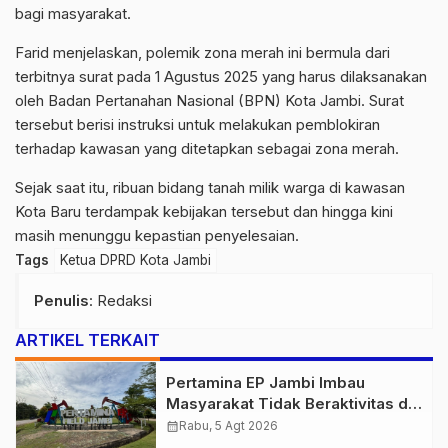
bagi masyarakat.
Farid menjelaskan, polemik zona merah ini bermula dari
terbitnya surat pada 1 Agustus 2025 yang harus dilaksanakan
oleh Badan Pertanahan Nasional (BPN) Kota Jambi. Surat
tersebut berisi instruksi untuk melakukan pemblokiran
terhadap kawasan yang ditetapkan sebagai zona merah.
Sejak saat itu, ribuan bidang tanah milik warga di kawasan
Kota Baru terdampak kebijakan tersebut dan hingga kini
masih menunggu kepastian penyelesaian.
Tags
Ketua DPRD Kota Jambi
Penulis
: Redaksi
ARTIKEL TERKAIT
Pertamina EP Jambi Imbau
Masyarakat Tidak Beraktivitas di
Atas Jalur Pipa Migas Demi
calendar_month
Rabu, 5 Agt 2026
Keselamatan Bersama