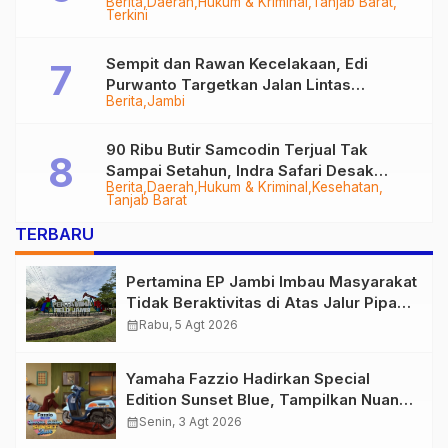
Berita
Daerah
Hukum & Kriminal
Tanjab Barat
Diringkus
Terkini
Sempit dan Rawan Kecelakaan, Edi
Purwanto Targetkan Jalan Lintas
Berita
Jambi
Tungkal-Jambi Mulus di 2028
90 Ribu Butir Samcodin Terjual Tak
Sampai Setahun, Indra Safari Desak
Berita
Daerah
Hukum & Kriminal
Kesehatan
Audit Menyeluruh
Tanjab Barat
TERBARU
Pertamina EP Jambi Imbau Masyarakat
Tidak Beraktivitas di Atas Jalur Pipa
Migas Demi Keselamatan Bersama
calendar_month
Rabu, 5 Agt 2026
Yamaha Fazzio Hadirkan Special
Edition Sunset Blue, Tampilkan Nuansa
Retro Summer yang Semakin Skena
calendar_month
Senin, 3 Agt 2026