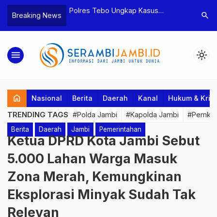
yaan dan
Polres Tebo Ungkap Kasus
Terkait D
search
Breaking News
tua BPD, Polres
Pengeroyokan dan Penganiayaan,
Pejabat d
Dua Tersangka
Dua Pelaku Pengeroyokan di Sumay
Kakanwil 
Ditahan
Penuh Pr
menu
light_mode
home
Nasional
Berita
Daerah
Kanal
Hukum & Krim
TRENDING TAGS
#Polda Jambi
#Kapolda Jambi
#Pemkab
Berita
Daerah
Jambi
Pemerintahan
Ketua DPRD Kota Jambi Sebut
5.000 Lahan Warga Masuk
Zona Merah, Kemungkinan
Eksplorasi Minyak Sudah Tak
Relevan