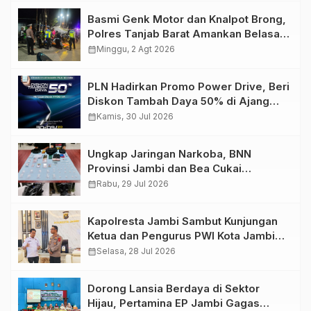
Basmi Genk Motor dan Knalpot Brong,
Polres Tanjab Barat Amankan Belasan
Kendaraan
calendar_month
Minggu, 2 Agt 2026
PLN Hadirkan Promo Power Drive, Beri
Diskon Tambah Daya 50% di Ajang
GIIAS 2026
calendar_month
Kamis, 30 Jul 2026
Ungkap Jaringan Narkoba, BNN
Provinsi Jambi dan Bea Cukai
Amankan Sembilan Pelaku beserta
calendar_month
Rabu, 29 Jul 2026
766 Butir Ekstasi dan 146 Gram Sabu
Kapolresta Jambi Sambut Kunjungan
Ketua dan Pengurus PWI Kota Jambi
Perkuat Sinergi dan Kolaborasi
calendar_month
Selasa, 28 Jul 2026
Dorong Lansia Berdaya di Sektor
Hijau, Pertamina EP Jambi Gagas