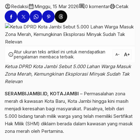
account_circle
calendar_month
comment
print
Redaksi
Minggu, 15 Mar 2026
0 komentar
Cetak
Atur ukuran teks artikel ini untuk mendapatkan
text_increase
info
text_decrease
pengalaman membaca terbaik.
Ketua DPRD Kota Jambi Sebut 5.000 Lahan Warga Masuk
Zona Merah, Kemungkinan Eksplorasi Minyak Sudah Tak
Relevan
SERAMBIJAMBI.ID, KOTAJAMBI
– Permasalahan zona
merah di kawasan Kota Baru, Kota Jambi hingga kini masih
menjadi keresahan bagi masyarakat. Pasalnya, lebih dari
5.000 bidang tanah milik warga yang telah memiliki Sertifikat
Hak Milik (SHM) diklaim berada dalam kawasan yang masuk
zona merah oleh Pertamina.