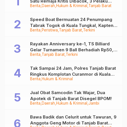
Satu Remaja Kritis Dibacok, 3 Pelaku
Berita
Daerah
Hukum & Kriminal
Tanjab Barat
Ditangkap
Speed Boat Bermuatan 24 Penumpang
Tabrak Togok di Kuala Tungkal, Kapten
Berita
Peristiwa
Tanjab Barat
Terkini
Sempat Hilang
Rayakan Anniversary ke-1, TS Billiard
Gelar Turnamen 9 Ball Berhadiah Rp50,8
Berita
Tanjab Barat
Terkini
Juta
Tak Sampai 24 Jam, Polres Tanjab Barat
Ringkus Komplotan Curanmor di Kuala
Berita
Hukum & Kriminal
Tungkal
Jual Obat Samcodin Tak Wajar, Dua
Apotek di Tanjab Barat Disegel BPOM!
Berita
Daerah
Hukum & Kriminal
Jambi
Bawa Badik dan Celurit untuk Tawuran, 9
Anggota Geng Motor di Tanjab Barat