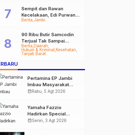
Sempit dan Rawan
Kecelakaan, Edi Purwanto
Berita
Jambi
Targetkan Jalan Lintas
Tungkal-Jambi Mulus di
2028
90 Ribu Butir Samcodin
Terjual Tak Sampai
Berita
Daerah
Setahun, Indra Safari
Hukum & Kriminal
Kesehatan
Desak Audit Menyeluruh
Tanjab Barat
ERBARU
Pertamina EP Jambi
Imbau Masyarakat
Tidak Beraktivitas di
calendar_month
Rabu, 5 Agt 2026
Atas Jalur Pipa Migas
Demi Keselamatan
Yamaha Fazzio
Bersama
Hadirkan Special
Edition Sunset Blue,
calendar_month
Senin, 3 Agt 2026
Tampilkan Nuansa
Retro Summer yang