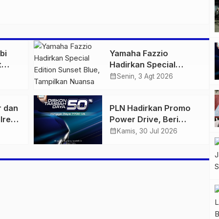
bi
Yamaha Fazzio
t
Hadirkan Special
 di
Edition Sunset Blue,
calendar_month
Senin, 3 Agt 2026
igas
Tampilkan Nuansa
n
Retro Summer yang
r dan
PLN Hadirkan Promo
Semakin Skena
lres
Power Drive, Beri
ankan
Diskon Tambah Daya
calendar_month
Kamis, 30 Jul 2026
n
50% di Ajang GIIAS
2026