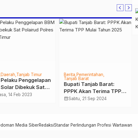
Daerah
Tanjab Timur
Berita
Pemerintahan
Tanjab Barat
 Pelaku Penggelapan
Bupati Tanjab Barat:
Solar Dibekuk Sat
PPPK Akan Terima TPP
irud Polres Tanjab
asa, 14 Feb 2023
Mulai Tahun 2025
calendar_month
Sabtu, 21 Sep 2024
r
edoman Media Siber
Redaksi
Standar Perlindungan Profesi Wartawan