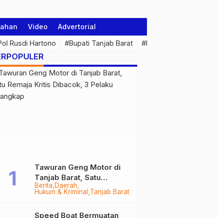
tahan
Video
Advertorial
 Pol Rusdi Hartono
#Bupati Tanjab Barat
#Pemprov Jambi
#Di
ERPOPULER
Tawuran Geng Motor di
Tanjab Barat, Satu
Berita
Daerah
Remaja Kritis Dibacok, 3
Hukum & Kriminal
Tanjab Barat
Pelaku Ditangkap
Speed Boat Bermuatan