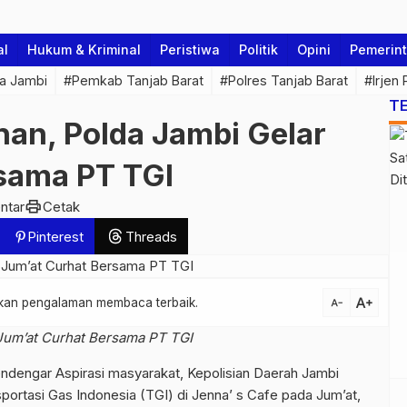
al
Hukum & Kriminal
Peristiwa
Politik
Opini
Pemerin
a Jambi
#Pemkab Tanjab Barat
#Polres Tanjab Barat
#Irjen
T
an, Polda Jambi Gelar
rsama PT TGI
print
ntar
Cetak
Pinterest
Threads
text_increase
atkan pengalaman membaca terbaik.
text_decrease
Jum’at Curhat Bersama PT TGI
ndengar Aspirasi masyarakat, Kepolisian Daerah Jambi
ortasi Gas Indonesia (TGI) di Jenna’ s Cafe pada Jum’at,