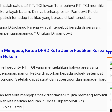
h salah satu staf PT. TGI Iswan Tohir bahwa PT. TGI memiliki
u ke wilayah batam. Dirinya berharap pihak Pamobvit Polda
atroli terhadap fasilitas yang berada di laut tersebut.
rsama Ditpolairud karena wilayah tersebut berada di perairan,
li dan pengamanannya. ” Ungkap Dirpamobvit
n Mengadu, Ketua DPRD Kota Jambi Pastikan Korban
T
an Hukum
 Chief security PT. TGI yang mengeluhkan bahwa area yang
 pencurian, namun ketika dilaporkan kepada polsek setempat
sourcing. Setelah dapat surat dari supervisor dan manager baru
ran tersebut mengapa tidak ditindaklanjuti, jika memang terbukti
akan kita berikan teguran. “Tegas Dirpamobvit. (*)
Polda Jambi