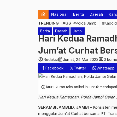
home
Nasional
Berita
Daerah
Kan
TRENDING TAGS
#Polda Jambi
#Kapold
Berita
Daerah
Jambi
Hari Kedua Ramadh
Jum’at Curhat Be
account_circle
calendar_month
comment
Redaksi
Jumat, 24 Mar 2023
0 kome
Facebook
Twitter
Whatsapp
info
Atur ukuran teks artikel ini untuk mendap
Hari Kedua Ramadhan, Polda Jambi Gelar 
SERAMBIJAMBI.ID, JAMBI
– Konsisten me
menggelar Jum’at Curhat bersama PT. Transp