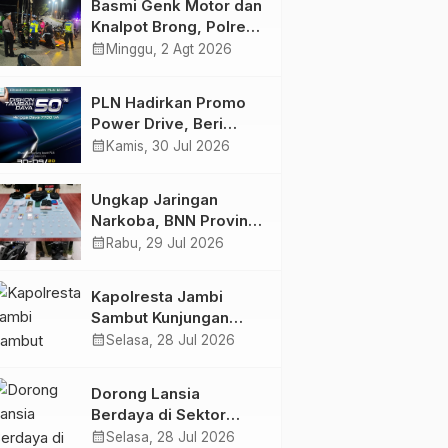
Basmi Genk Motor dan
Semakin Skena
Knalpot Brong, Polres
Tanjab Barat Amankan
calendar_month
Minggu, 2 Agt 2026
Belasan Kendaraan
PLN Hadirkan Promo
Power Drive, Beri
Diskon Tambah Daya
calendar_month
Kamis, 30 Jul 2026
50% di Ajang GIIAS
2026
Ungkap Jaringan
Narkoba, BNN Provinsi
Jambi dan Bea Cukai
calendar_month
Rabu, 29 Jul 2026
Amankan Sembilan
Pelaku beserta 766
Kapolresta Jambi
Butir Ekstasi dan 146
Sambut Kunjungan
Gram Sabu
Ketua dan Pengurus
calendar_month
Selasa, 28 Jul 2026
PWI Kota Jambi
Perkuat Sinergi dan
Dorong Lansia
Kolaborasi
Berdaya di Sektor
Hijau, Pertamina EP
calendar_month
Selasa, 28 Jul 2026