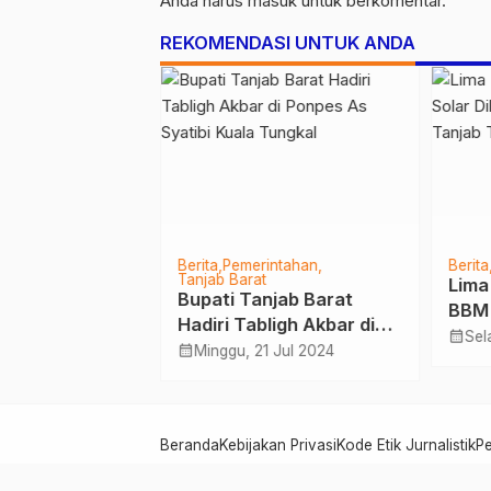
Anda harus
masuk
untuk berkomentar.
REKOMENDASI UNTUK ANDA
Pemerintahan
Berita
Pemerintahan
Berita
Tanjab Barat
aro Jambi
Lima
Bupati Tanjab Barat
at Kordinasi
BBM 
Hadiri Tabligh Akbar di
langan
Pola
calendar_month
Mar 2019
Sel
Ponpes As Syatibi Kuala
calendar_month
Minggu, 21 Jul 2024
aerah se-
Timu
Tungkal
ambi
Beranda
Kebijakan Privasi
Kode Etik Jurnalistik
P