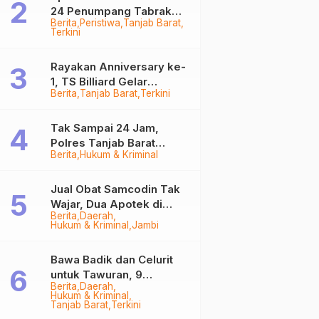
24 Penumpang Tabrak
Berita
Peristiwa
Tanjab Barat
Togok di Kuala Tungkal,
Terkini
Kapten Sempat Hilang
Rayakan Anniversary ke-
1, TS Billiard Gelar
Berita
Tanjab Barat
Terkini
Turnamen 9 Ball
Berhadiah Rp50,8 Juta
Tak Sampai 24 Jam,
Polres Tanjab Barat
Berita
Hukum & Kriminal
Ringkus Komplotan
Curanmor di Kuala
Tungkal
Jual Obat Samcodin Tak
Wajar, Dua Apotek di
Berita
Daerah
Tanjab Barat Disegel
Hukum & Kriminal
Jambi
BPOM!
Bawa Badik dan Celurit
untuk Tawuran, 9
Berita
Daerah
Anggota Geng Motor di
Hukum & Kriminal
Tanjab Barat Diringkus
Tanjab Barat
Terkini