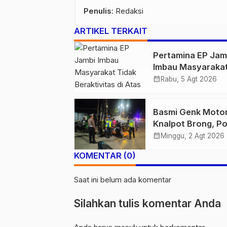
Penulis
: Redaksi
ARTIKEL TERKAIT
Pertamina EP Jam
Imbau Masyaraka
Tidak Beraktivitas
calendar_month
Rabu, 5 Agt 2026
Atas Jalur Pipa M
Demi Keselamata
Basmi Genk Moto
Bersama
Knalpot Brong, Po
Tanjab Barat Am
calendar_month
Minggu, 2 Agt 2026
Belasan Kendaraa
KOMENTAR (0)
Saat ini belum ada komentar
Silahkan tulis komentar Anda