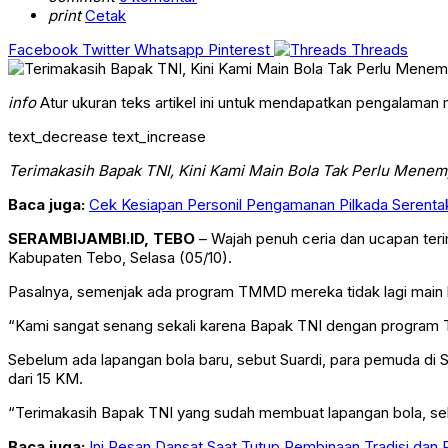
print
Cetak
Facebook
Twitter
Whatsapp
Pinterest
Threads
info
Atur ukuran teks artikel ini untuk mendapatkan pengalaman
text_decrease
text_increase
Terimakasih Bapak TNI, Kini Kami Main Bola Tak Perlu Mene
Baca juga:
Cek Kesiapan Personil Pengamanan Pilkada Serentak
SERAMBIJAMBI.ID,
TEBO
– Wajah penuh ceria dan ucapan ter
Kabupaten Tebo, Selasa (05/10).
Pasalnya, semenjak ada program TMMD mereka tidak lagi main bola
“Kami sangat senang sekali karena Bapak TNI dengan program 
Sebelum ada lapangan bola baru, sebut Suardi
, para pemuda di 
dari 15 KM.
“Terimakasih Bapak TNI yang sudah membuat lapangan bola, seka
Baca juga:
Ini Pesan Dansat Saat Tutup Pembinaan Tradisi dan