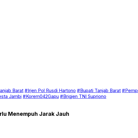
anjab Barat
#Irjen Pol Rusdi Hartono
#Bupati Tanjab Barat
#Pempr
esta Jambi
#Korem042Gapu
#Brigjen TNI Supriono
Perlu Menempuh Jarak Jauh