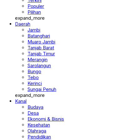
Terkini
Populer
Pilihan
expand_more
Daerah
Jambi
Batanghari
Muaro Jambi
Tanjab Barat
Tanjab Timur
Merangin
Sarolangun
Bungo
Tebo
Kerinci
Sungai Penuh
expand_more
Kanal
Budaya
Desa
Ekonomi & Bisnis
Kesehatan
Olahraga
Pendidikan