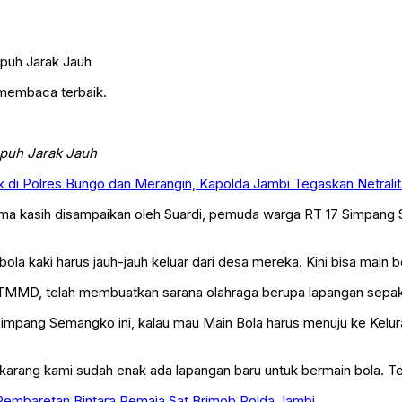
 membaca terbaik.
mpuh Jarak Jauh
 di Polres Bungo dan Merangin, Kapolda Jambi Tegaskan Netralita
ima kasih disampaikan oleh Suardi, pemuda warga RT 17 Simpang 
 kaki harus jauh-jauh keluar dari desa mereka. Kini bisa main bo
TMMD, telah membuatkan sarana olahraga berupa lapangan sepak 
Simpang Semangko ini, kalau mau Main Bola harus menuju ke Kelur
rang kami sudah enak ada lapangan baru untuk bermain bola. Tent
 Pembaretan Bintara Remaja Sat Brimob Polda Jambi