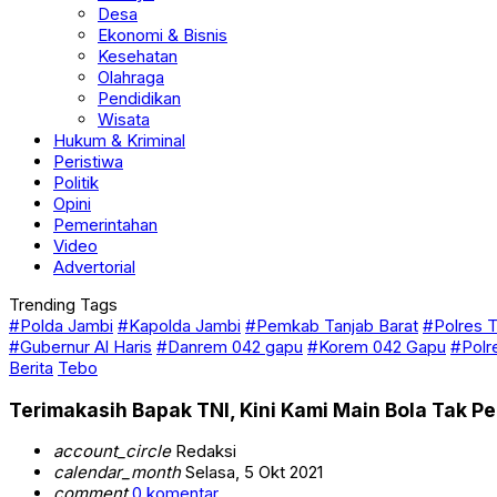
Desa
Ekonomi & Bisnis
Kesehatan
Olahraga
Pendidikan
Wisata
Hukum & Kriminal
Peristiwa
Politik
Opini
Pemerintahan
Video
Advertorial
Trending Tags
#Polda Jambi
#Kapolda Jambi
#Pemkab Tanjab Barat
#Polres T
#Gubernur Al Haris
#Danrem 042 gapu
#Korem 042 Gapu
#Polr
Berita
Tebo
Terimakasih Bapak TNI, Kini Kami Main Bola Tak 
account_circle
Redaksi
calendar_month
Selasa, 5 Okt 2021
comment
0 komentar