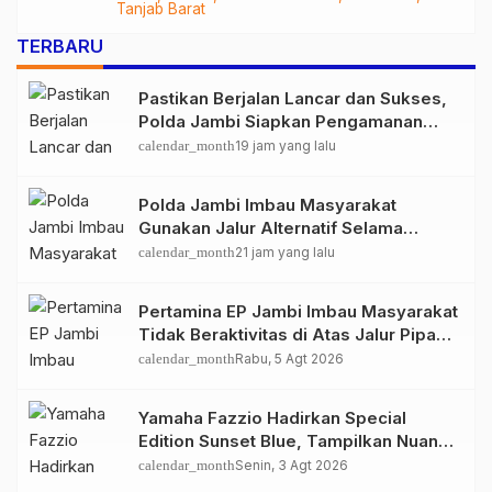
Tanjab Barat
TERBARU
Pastikan Berjalan Lancar dan Sukses,
Polda Jambi Siapkan Pengamanan
Berlapis untuk 8.750 Pelari, 1.848
calendar_month
19 jam yang lalu
Personel Kawal Presisi Merdeka Run
Polda Jambi Imbau Masyarakat
Gunakan Jalur Alternatif Selama
Pelaksanaan Presisi Merdeka Run
calendar_month
21 jam yang lalu
2026
Pertamina EP Jambi Imbau Masyarakat
Tidak Beraktivitas di Atas Jalur Pipa
Migas Demi Keselamatan Bersama
calendar_month
Rabu, 5 Agt 2026
Yamaha Fazzio Hadirkan Special
Edition Sunset Blue, Tampilkan Nuansa
Retro Summer yang Semakin Skena
calendar_month
Senin, 3 Agt 2026