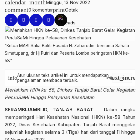
calendar_month
Minggu, 13 Nov 2022
comment
print
0 komentar
Cetak
“Ketua MABI Saka Bakti Husada H. Zaharudin, bersama Sahala
Simatupang, dr Hj Putri dan Peserta Lomba peringatan HKN ke-
58"
Atur ukuran teks artikel ini untuk mendapatkan
text_increa
info
text_decrease
pengalaman membaca terbaik.
Meriahkan HKN ke-58, Dinkes Tanjab Barat Gelar Kegiatan
PerJuSaMi Hingga Pelayanan Kesehatan
SERAMBIJAMBI.ID, TANJAB BARAT
– Dalam rangka
memperingati
Hari Kesehatan Nasional
(HKN) ke-58 Tahun
2022,
Dinas Kesehatan Kabupaten Tanjab Barat
menggelar
sejumlah kegiatan selama 3 (Tiga) hari dari tanggal 11 hingga
13 November 2022.