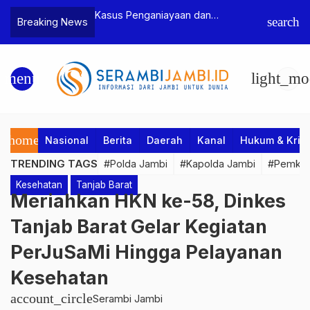
n Narkoba, BNN
Kasus Penganiayaan dan
Polres T
search
Breaking News
dan Bea Cukai
Pengancaman Ketua BPD, Polres
Pengeroy
an Pelaku beserta
Tebo Tetapkan Dua Tersangka
Dua Pela
si dan 146 Gram
Ditahan
menu
light_mo
home
Nasional
Berita
Daerah
Kanal
Hukum & Krim
TRENDING TAGS
#Polda Jambi
#Kapolda Jambi
#Pemkab
Kesehatan
Tanjab Barat
Meriahkan HKN ke-58, Dinkes
Tanjab Barat Gelar Kegiatan
PerJuSaMi Hingga Pelayanan
Kesehatan
account_circle
Serambi Jambi