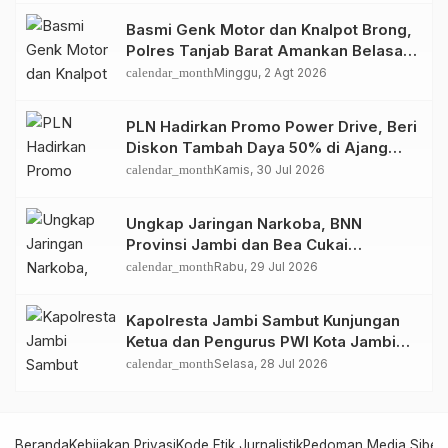
Basmi Genk Motor dan Knalpot Brong,
Polres Tanjab Barat Amankan Belasan
Kendaraan
calendar_month
Minggu, 2 Agt 2026
PLN Hadirkan Promo Power Drive, Beri
Diskon Tambah Daya 50% di Ajang
GIIAS 2026
calendar_month
Kamis, 30 Jul 2026
Ungkap Jaringan Narkoba, BNN
Provinsi Jambi dan Bea Cukai
Amankan Sembilan Pelaku beserta
calendar_month
Rabu, 29 Jul 2026
766 Butir Ekstasi dan 146 Gram Sabu
Kapolresta Jambi Sambut Kunjungan
Ketua dan Pengurus PWI Kota Jambi
Perkuat Sinergi dan Kolaborasi
calendar_month
Selasa, 28 Jul 2026
Beranda
Kebijakan Privasi
Kode Etik Jurnalistik
Pedoman Media Siber