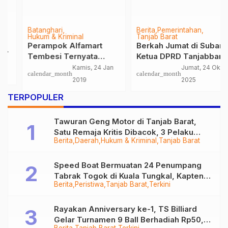
Batanghari
Berita
Pemerintahan
Hukum & Kriminal
Tanjab Barat
Perampok Alfamart
Berkah Jumat di Suban:
Tembesi Ternyata
Ketua DPRD Tanjabbar
Masih Berstatus
Hadiri Peresmian
Kamis, 24 Jan
Jumat, 24 Okt
calendar_month
calendar_month
Mahasiswa
Masjid dan Aksi Sosial
2019
2025
…
TERPOPULER
Tawuran Geng Motor di Tanjab Barat,
Satu Remaja Kritis Dibacok, 3 Pelaku
Berita
Daerah
Hukum & Kriminal
Tanjab Barat
Ditangkap
Speed Boat Bermuatan 24 Penumpang
Tabrak Togok di Kuala Tungkal, Kapten
Berita
Peristiwa
Tanjab Barat
Terkini
Sempat Hilang
Rayakan Anniversary ke-1, TS Billiard
Gelar Turnamen 9 Ball Berhadiah Rp50,8