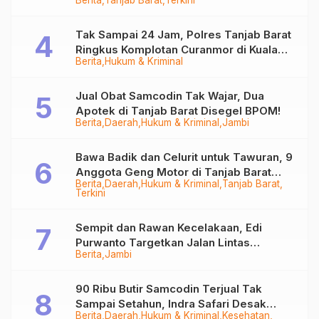
Berita
Tanjab Barat
Terkini
Juta
Tak Sampai 24 Jam, Polres Tanjab Barat
Ringkus Komplotan Curanmor di Kuala
Berita
Hukum & Kriminal
Tungkal
Jual Obat Samcodin Tak Wajar, Dua
Apotek di Tanjab Barat Disegel BPOM!
Berita
Daerah
Hukum & Kriminal
Jambi
Bawa Badik dan Celurit untuk Tawuran, 9
Anggota Geng Motor di Tanjab Barat
Berita
Daerah
Hukum & Kriminal
Tanjab Barat
Diringkus
Terkini
Sempit dan Rawan Kecelakaan, Edi
Purwanto Targetkan Jalan Lintas
Berita
Jambi
Tungkal-Jambi Mulus di 2028
90 Ribu Butir Samcodin Terjual Tak
Sampai Setahun, Indra Safari Desak
Berita
Daerah
Hukum & Kriminal
Kesehatan
Audit Menyeluruh