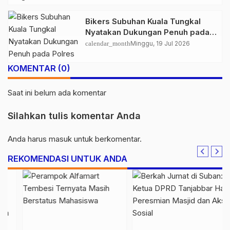
Bikers Subuhan Kuala Tungkal
Nyatakan Dukungan Penuh pada
Polres Tanjab Barat Berantas
calendar_month
Minggu, 19 Jul 2026
Geng Motor
KOMENTAR (0)
Saat ini belum ada komentar
Silahkan tulis komentar Anda
Anda harus
masuk
untuk berkomentar.
REKOMENDASI UNTUK ANDA