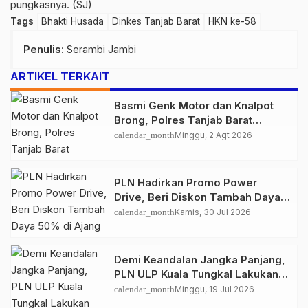
pungkasnya. (SJ)
Tags
Bhakti Husada
Dinkes Tanjab Barat
HKN ke-58
Penulis
: Serambi Jambi
ARTIKEL TERKAIT
Basmi Genk Motor dan Knalpot
Brong, Polres Tanjab Barat
Amankan Belasan Kendaraan
calendar_month
Minggu, 2 Agt 2026
PLN Hadirkan Promo Power
Drive, Beri Diskon Tambah Daya
50% di Ajang GIIAS 2026
calendar_month
Kamis, 30 Jul 2026
Demi Keandalan Jangka Panjang,
PLN ULP Kuala Tungkal Lakukan
Pemeliharaan Jaringan Berkala
calendar_month
Minggu, 19 Jul 2026