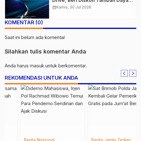
Drive, Beri Diskon Tambah Daya
50% di Ajang GIIAS 2026
calendar_month
Kamis, 30 Jul 2026
KOMENTAR (0)
Saat ini belum ada komentar
Silahkan tulis komentar Anda
Anda harus
masuk
untuk berkomentar.
REKOMENDASI UNTUK ANDA
Berita
Nasional
Berita
Jambi
Terkini