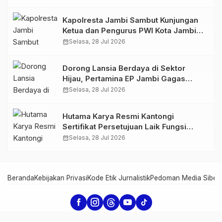
766 Butir Ekstasi dan 146 Gram Sabu
Kapolresta Jambi Sambut Kunjungan
Ketua dan Pengurus PWI Kota Jambi
Perkuat Sinergi dan Kolaborasi
calendar_month
Selasa, 28 Jul 2026
Dorong Lansia Berdaya di Sektor
Hijau, Pertamina EP Jambi Gagas
Lansiapreneur Batik Eco-Print
calendar_month
Selasa, 28 Jul 2026
Hutama Karya Resmi Kantongi
Sertifikat Persetujuan Laik Fungsi
Struktur Jembatan Musi V Tol
calendar_month
Selasa, 28 Jul 2026
Palembang–Betung
Beranda
Kebijakan Privasi
Kode Etik Jurnalistik
Pedoman Media Siber