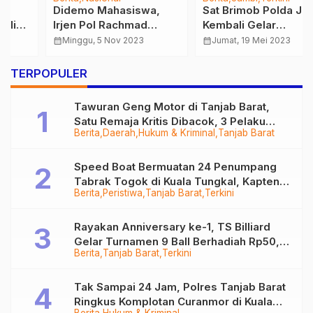
Didemo Mahasiswa,
Sat Brimob Polda Jambi
Irjen Pol Rachmad
Kembali Gelar
Wibowo Temui Para
Pemeriksaan Gratis
calendar_month
Minggu, 5 Nov 2023
calendar_month
Jumat, 19 Mei 2023
Pendemo Sendirian dan
pada Jum’at Berkah
Ajak Diskusi
…
TERPOPULER
Tawuran Geng Motor di Tanjab Barat,
Satu Remaja Kritis Dibacok, 3 Pelaku
Berita
Daerah
Hukum & Kriminal
Tanjab Barat
Ditangkap
Speed Boat Bermuatan 24 Penumpang
Tabrak Togok di Kuala Tungkal, Kapten
Berita
Peristiwa
Tanjab Barat
Terkini
Sempat Hilang
Rayakan Anniversary ke-1, TS Billiard
Gelar Turnamen 9 Ball Berhadiah Rp50,8
Berita
Tanjab Barat
Terkini
Juta
Tak Sampai 24 Jam, Polres Tanjab Barat
Ringkus Komplotan Curanmor di Kuala