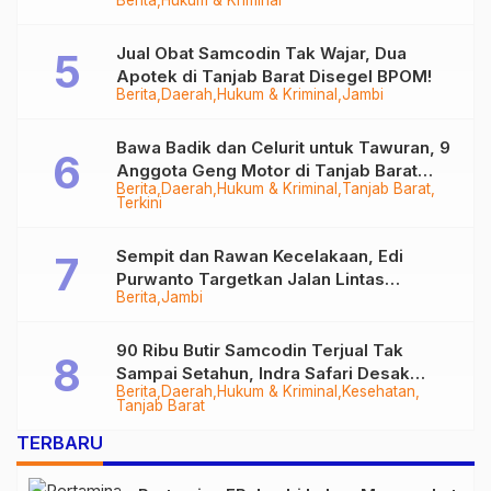
Berita
Hukum & Kriminal
Tungkal
Jual Obat Samcodin Tak Wajar, Dua
Apotek di Tanjab Barat Disegel BPOM!
Berita
Daerah
Hukum & Kriminal
Jambi
Bawa Badik dan Celurit untuk Tawuran, 9
Anggota Geng Motor di Tanjab Barat
Berita
Daerah
Hukum & Kriminal
Tanjab Barat
Diringkus
Terkini
Sempit dan Rawan Kecelakaan, Edi
Purwanto Targetkan Jalan Lintas
Berita
Jambi
Tungkal-Jambi Mulus di 2028
90 Ribu Butir Samcodin Terjual Tak
Sampai Setahun, Indra Safari Desak
Berita
Daerah
Hukum & Kriminal
Kesehatan
Audit Menyeluruh
Tanjab Barat
TERBARU