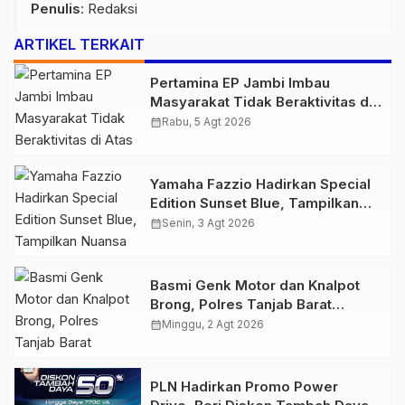
Penulis
: Redaksi
ARTIKEL TERKAIT
Pertamina EP Jambi Imbau
Masyarakat Tidak Beraktivitas di
Atas Jalur Pipa Migas Demi
calendar_month
Rabu, 5 Agt 2026
Keselamatan Bersama
Yamaha Fazzio Hadirkan Special
Edition Sunset Blue, Tampilkan
Nuansa Retro Summer yang
calendar_month
Senin, 3 Agt 2026
Semakin Skena
Basmi Genk Motor dan Knalpot
Brong, Polres Tanjab Barat
Amankan Belasan Kendaraan
calendar_month
Minggu, 2 Agt 2026
PLN Hadirkan Promo Power