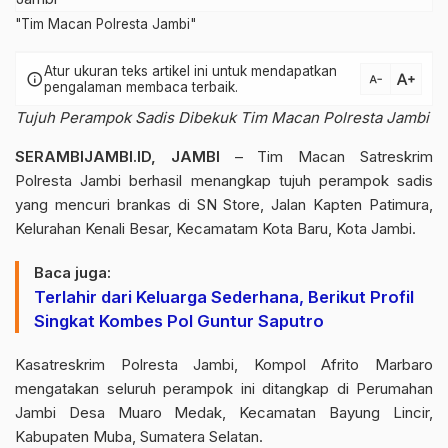
"Tim Macan Polresta Jambi"
Atur ukuran teks artikel ini untuk mendapatkan
text_increase
info
text_decrease
pengalaman membaca terbaik.
Tujuh Perampok Sadis Dibekuk Tim Macan Polresta Jambi
SERAMBIJAMBI.ID, JAMBI
–
Tim Macan Satreskrim
Polresta Jambi
berhasil menangkap tujuh perampok sadis
yang mencuri brankas di SN Store, Jalan Kapten Patimura,
Kelurahan Kenali Besar, Kecamatam Kota Baru, Kota Jambi.
Baca juga:
Terlahir dari Keluarga Sederhana, Berikut Profil
Singkat Kombes Pol Guntur Saputro
Kasatreskrim
Polresta Jambi
, Kompol Afrito Marbaro
mengatakan seluruh perampok ini ditangkap di Perumahan
Jambi Desa Muaro Medak, Kecamatan Bayung Lincir,
Kabupaten Muba, Sumatera Selatan.