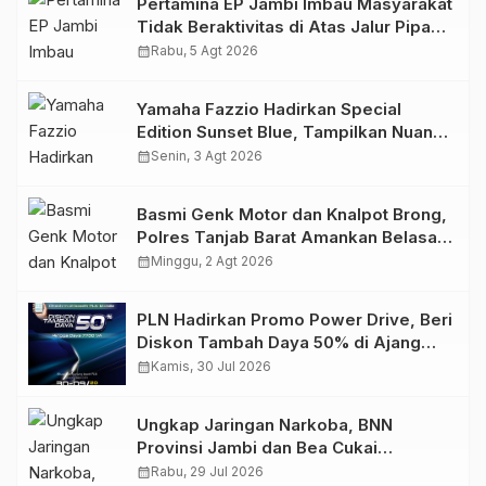
Pertamina EP Jambi Imbau Masyarakat
Tidak Beraktivitas di Atas Jalur Pipa
Migas Demi Keselamatan Bersama
calendar_month
Rabu, 5 Agt 2026
Yamaha Fazzio Hadirkan Special
Edition Sunset Blue, Tampilkan Nuansa
Retro Summer yang Semakin Skena
calendar_month
Senin, 3 Agt 2026
Basmi Genk Motor dan Knalpot Brong,
Polres Tanjab Barat Amankan Belasan
Kendaraan
calendar_month
Minggu, 2 Agt 2026
PLN Hadirkan Promo Power Drive, Beri
Diskon Tambah Daya 50% di Ajang
GIIAS 2026
calendar_month
Kamis, 30 Jul 2026
Ungkap Jaringan Narkoba, BNN
Provinsi Jambi dan Bea Cukai
Amankan Sembilan Pelaku beserta
calendar_month
Rabu, 29 Jul 2026