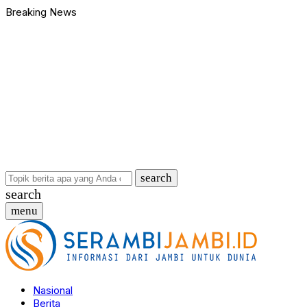
Breaking News
Bawa Badik dan Celurit untuk Tawuran, 9 Anggota Geng Motor di
90 Ribu Butir Samcodin Terjual Tak Sampai Setahun, Indra Safar
Ungkap Jaringan Narkoba, BNN Provinsi Jambi dan Bea Cukai Am
Kasus Penganiayaan dan Pengancaman Ketua BPD, Polres Tebo
Polres Tebo Ungkap Kasus Pengeroyokan dan Penganiayaan, D
Terkait Dugaan Keterlibatan Okum Pejabat dalam Kasus Narkoti
Bawa Badik dan Celurit untuk Tawuran, 9 Anggota Geng Motor di
90 Ribu Butir Samcodin Terjual Tak Sampai Setahun, Indra Safar
Ungkap Jaringan Narkoba, BNN Provinsi Jambi dan Bea Cukai Am
Kasus Penganiayaan dan Pengancaman Ketua BPD, Polres Tebo
…
search
search
menu
Nasional