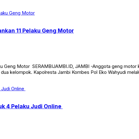
a Jambi, Sabtu (8/10/2022) malam. Tim Macan Satreskrim Polrest
ankan 11 Pelaku Geng Motor
ku Geng Motor SERAMBIJAMBI.ID, JAMBI -Anggota geng motor kem
i dua kelompok. Kapolresta Jambi Kombes Pol Eko Wahyudi melal
uk 4 Pelaku Judi Online