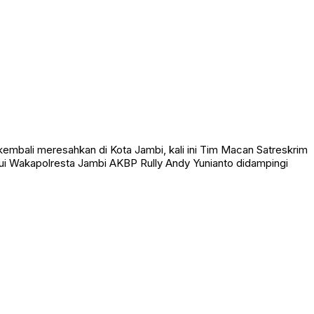
a Jambi memasuki dan menggeledah toko-toko yang dicurigai
bali meresahkan di Kota Jambi, kali ini Tim Macan Satreskrim
ui Wakapolresta Jambi AKBP Rully Andy Yunianto didampingi