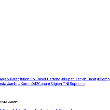
anjab Barat
#Irjen Pol Rusdi Hartono
#Bupati Tanjab Barat
#Pempr
esta Jambi
#Korem042Gapu
#Brigjen TNI Supriono
resta Jambi