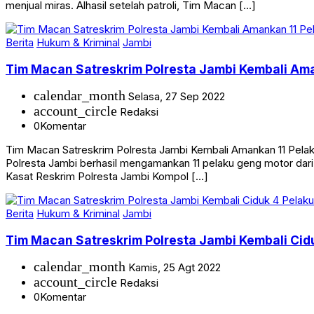
antisipasi penjualan minuman keras (miras) yang berada di Kot
menjual miras. Alhasil setelah patroli, Tim Macan […]
Berita
Hukum & Kriminal
Jambi
Tim Macan Satreskrim Polresta Jambi Kembali Am
calendar_month
Selasa, 27 Sep 2022
account_circle
Redaksi
0
Komentar
Tim Macan Satreskrim Polresta Jambi Kembali Amankan 11 Pela
Polresta Jambi berhasil mengamankan 11 pelaku geng motor dar
Kasat Reskrim Polresta Jambi Kompol […]
Berita
Hukum & Kriminal
Jambi
Tim Macan Satreskrim Polresta Jambi Kembali Cid
calendar_month
Kamis, 25 Agt 2022
account_circle
Redaksi
0
Komentar