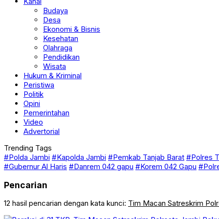
Sungai Penuh
Kanal
Budaya
Desa
Ekonomi & Bisnis
Kesehatan
Olahraga
Pendidikan
Wisata
Hukum & Kriminal
Peristiwa
Politik
Opini
Pemerintahan
Video
Advertorial
Trending Tags
#Polda Jambi
#Kapolda Jambi
#Pemkab Tanjab Barat
#Polres T
#Gubernur Al Haris
#Danrem 042 gapu
#Korem 042 Gapu
#Polr
Pencarian
12 hasil pencarian dengan kata kunci:
Tim Macan Satreskrim Pol