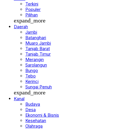
Berita
Terkini
Populer
Pilihan
expand_more
Daerah
Jambi
Batanghari
Muaro Jambi
Tanjab Barat
Tanjab Timur
Merangin
Sarolangun
Bungo
Tebo
Kerinci
Sungai Penuh
expand_more
Kanal
Budaya
Desa
Ekonomi & Bisnis
Kesehatan