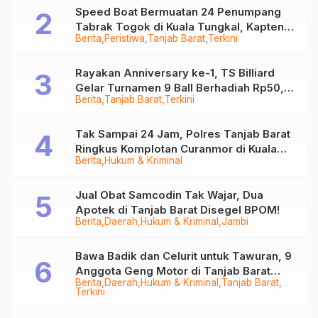
Speed Boat Bermuatan 24 Penumpang
Tabrak Togok di Kuala Tungkal, Kapten
Berita
Peristiwa
Tanjab Barat
Terkini
Sempat Hilang
Rayakan Anniversary ke-1, TS Billiard
Gelar Turnamen 9 Ball Berhadiah Rp50,8
Berita
Tanjab Barat
Terkini
Juta
Tak Sampai 24 Jam, Polres Tanjab Barat
Ringkus Komplotan Curanmor di Kuala
Berita
Hukum & Kriminal
Tungkal
Jual Obat Samcodin Tak Wajar, Dua
Apotek di Tanjab Barat Disegel BPOM!
Berita
Daerah
Hukum & Kriminal
Jambi
Bawa Badik dan Celurit untuk Tawuran, 9
Anggota Geng Motor di Tanjab Barat
Berita
Daerah
Hukum & Kriminal
Tanjab Barat
Diringkus
Terkini