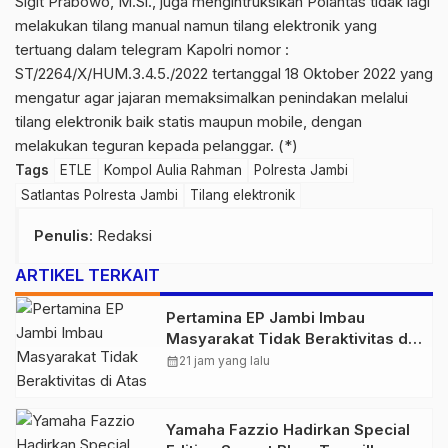
Sigit Prabowo, M.Si., juga mengintruksikan Polantas tidak lagi
melakukan tilang manual namun tilang elektronik yang
tertuang dalam telegram Kapolri nomor :
ST/2264/X/HUM.3.4.5./2022 tertanggal 18 Oktober 2022 yang
mengatur agar jajaran memaksimalkan penindakan melalui
tilang elektronik baik statis maupun mobile, dengan
melakukan teguran kepada pelanggar. (*)
Tags
ETLE
Kompol Aulia Rahman
Polresta Jambi
Satlantas Polresta Jambi
Tilang elektronik
Penulis
: Redaksi
ARTIKEL TERKAIT
Pertamina EP Jambi Imbau
Masyarakat Tidak Beraktivitas di
Atas Jalur Pipa Migas Demi
calendar_month
21 jam yang lalu
Keselamatan Bersama
Yamaha Fazzio Hadirkan Special