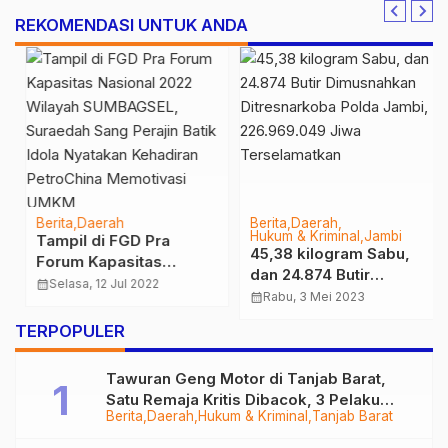
REKOMENDASI UNTUK ANDA
Berita
Daerah
Berita
Daerah
Hukum & Kriminal
Jambi
Tampil di FGD Pra
45,38 kilogram Sabu,
Forum Kapasitas
dan 24.874 Butir
Nasional 2022 Wilayah
calendar_month
Selasa, 12 Jul 2022
Dimusnahkan
calendar_month
Rabu, 3 Mei 2023
SUMBAGSEL, Suraedah
Ditresnarkoba Polda
Sang Perajin Batik Idola
…
TERPOPULER
Jambi, 226.969.049
Nyatakan Kehadiran
Jiwa Terselamatkan
PetroChina Memotivasi
Tawuran Geng Motor di Tanjab Barat,
UMKM
Satu Remaja Kritis Dibacok, 3 Pelaku
Berita
Daerah
Hukum & Kriminal
Tanjab Barat
Ditangkap