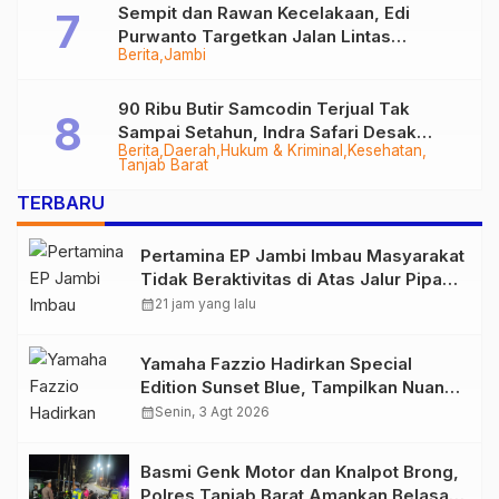
Sempit dan Rawan Kecelakaan, Edi
Purwanto Targetkan Jalan Lintas
Berita
Jambi
Tungkal-Jambi Mulus di 2028
90 Ribu Butir Samcodin Terjual Tak
Sampai Setahun, Indra Safari Desak
Berita
Daerah
Hukum & Kriminal
Kesehatan
Audit Menyeluruh
Tanjab Barat
TERBARU
Pertamina EP Jambi Imbau Masyarakat
Tidak Beraktivitas di Atas Jalur Pipa
Migas Demi Keselamatan Bersama
calendar_month
21 jam yang lalu
Yamaha Fazzio Hadirkan Special
Edition Sunset Blue, Tampilkan Nuansa
Retro Summer yang Semakin Skena
calendar_month
Senin, 3 Agt 2026
Basmi Genk Motor dan Knalpot Brong,
Polres Tanjab Barat Amankan Belasan