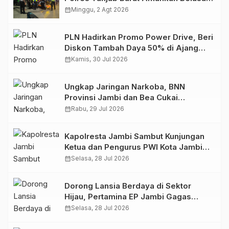
Kendaraan
calendar_month
Minggu, 2 Agt 2026
PLN Hadirkan Promo Power Drive, Beri
Diskon Tambah Daya 50% di Ajang
GIIAS 2026
calendar_month
Kamis, 30 Jul 2026
Ungkap Jaringan Narkoba, BNN
Provinsi Jambi dan Bea Cukai
Amankan Sembilan Pelaku beserta
calendar_month
Rabu, 29 Jul 2026
766 Butir Ekstasi dan 146 Gram Sabu
Kapolresta Jambi Sambut Kunjungan
Ketua dan Pengurus PWI Kota Jambi
Perkuat Sinergi dan Kolaborasi
calendar_month
Selasa, 28 Jul 2026
Dorong Lansia Berdaya di Sektor
Hijau, Pertamina EP Jambi Gagas
Lansiapreneur Batik Eco-Print
calendar_month
Selasa, 28 Jul 2026