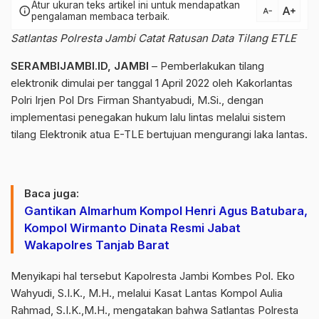
Atur ukuran teks artikel ini untuk mendapatkan
text_increase
info
text_decrease
pengalaman membaca terbaik.
Satlantas Polresta Jambi Catat Ratusan Data Tilang ETLE
SERAMBIJAMBI.ID, JAMBI
– Pemberlakukan tilang
elektronik dimulai per tanggal 1 April 2022 oleh Kakorlantas
Polri Irjen Pol Drs Firman Shantyabudi, M.Si., dengan
implementasi penegakan hukum lalu lintas melalui sistem
tilang Elektronik atua E-TLE bertujuan mengurangi laka lantas.
Baca juga:
Gantikan Almarhum Kompol Henri Agus Batubara,
Kompol Wirmanto Dinata Resmi Jabat
Wakapolres Tanjab Barat
Menyikapi hal tersebut Kapolresta Jambi Kombes Pol. Eko
Wahyudi, S.I.K., M.H., melalui Kasat Lantas Kompol Aulia
Rahmad, S.I.K.,M.H., mengatakan bahwa Satlantas Polresta