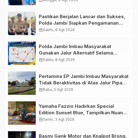
calendar_month
Dukungan Masyarakat
Pastikan Berjalan Lancar dan Sukses,
Polda Jambi Siapkan Pengamanan
Berlapis untuk 8.750 Pelari, 1.848
calendar_month
Sabtu, 8 Agt 2026
Personel Kawal Presisi Merdeka Run
Polda Jambi Imbau Masyarakat
Gunakan Jalur Alternatif Selama
Pelaksanaan Presisi Merdeka Run
calendar_month
Sabtu, 8 Agt 2026
2026
Pertamina EP Jambi Imbau Masyarakat
Tidak Beraktivitas di Atas Jalur Pipa
Migas Demi Keselamatan Bersama
calendar_month
Rabu, 5 Agt 2026
Yamaha Fazzio Hadirkan Special
Edition Sunset Blue, Tampilkan Nuansa
Retro Summer yang Semakin Skena
calendar_month
Senin, 3 Agt 2026
Basmi Genk Motor dan Knalpot Brong,