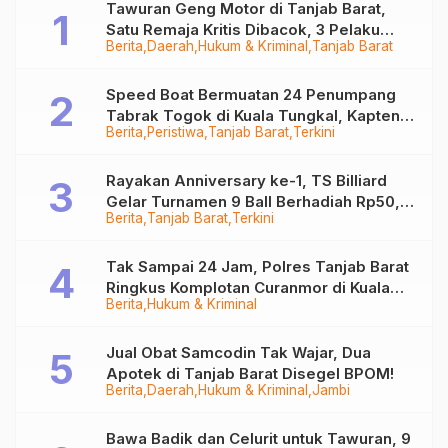
Tawuran Geng Motor di Tanjab Barat,
Satu Remaja Kritis Dibacok, 3 Pelaku
Berita
Daerah
Hukum & Kriminal
Tanjab Barat
Ditangkap
Speed Boat Bermuatan 24 Penumpang
Tabrak Togok di Kuala Tungkal, Kapten
Berita
Peristiwa
Tanjab Barat
Terkini
Sempat Hilang
Rayakan Anniversary ke-1, TS Billiard
Gelar Turnamen 9 Ball Berhadiah Rp50,8
Berita
Tanjab Barat
Terkini
Juta
Tak Sampai 24 Jam, Polres Tanjab Barat
Ringkus Komplotan Curanmor di Kuala
Berita
Hukum & Kriminal
Tungkal
Jual Obat Samcodin Tak Wajar, Dua
Apotek di Tanjab Barat Disegel BPOM!
Berita
Daerah
Hukum & Kriminal
Jambi
Bawa Badik dan Celurit untuk Tawuran, 9