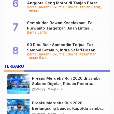
Anggota Geng Motor di Tanjab Barat
Berita
Daerah
Hukum & Kriminal
Tanjab Barat
Diringkus
Terkini
Sempit dan Rawan Kecelakaan, Edi
Purwanto Targetkan Jalan Lintas
Berita
Jambi
Tungkal-Jambi Mulus di 2028
90 Ribu Butir Samcodin Terjual Tak
Sampai Setahun, Indra Safari Desak
Berita
Daerah
Hukum & Kriminal
Kesehatan
Audit Menyeluruh
Tanjab Barat
TERBARU
Presisi Merdeka Run 2026 di Jambi
Sukses Digelar, Ribuan Peserta
Ramaikan Event Nasional
calendar_month
Minggu, 9 Agt 2026
Presisi Merdeka Run 2026
Berlangsung Lancar, Kapolda Jambi
Ucapkan Terimakasih dan Apresiasi
Minggu, 9 Agt 2026