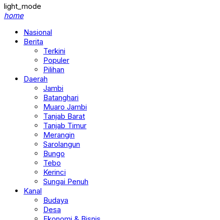
light_mode
home
Nasional
Berita
Terkini
Populer
Pilihan
Daerah
Jambi
Batanghari
Muaro Jambi
Tanjab Barat
Tanjab Timur
Merangin
Sarolangun
Bungo
Tebo
Kerinci
Sungai Penuh
Kanal
Budaya
Desa
Ekonomi & Bisnis