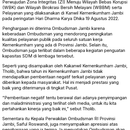
Perwujudan Zona Integritas (ZI) Menuju Wilayah Bebas Korupsi
(WBK) dan Wilayah Birokrasi Bersih Melayani (WBBM) serta
Pelayanan yang dilaksanakan di Kanwil Kemenkumham Jambi
pada peringatan Hari Dharma Karya Dhika 19 Agustus 2022.
Penghargaan ini diterima Ombudsman Jambi karena
keberadaan Ombudsman yang mendorong peningkatan
kualitas pelayanan publik pada seluruh satuan kerja
Kemenkumham yang ada di Provinsi Jambi. Selain itu,
Ombudsman juga terlibat dalam beberapa kegiatan penguatan
kapasitas SDM di lembaga tersebut.
Seperti yang disampaikan oleh Kakanwil Kemenkumham Jambi,
Tholib, bahwa tahun ini Kemenkumham Jambi tidak
mendapatkan pemberitaan negatif terkait pelayanan yang
diberikan kepada masyarakat. Hal ini menjadi prestasi yang
baik yang diterimanya di tingkat Pusat.
“Pemberitaan negatif tentu berawal dari adanya penyimpangan
dan maladministrasi yang terlihat oleh media, untuk itu kita
pertahankan kinerja yang baik ini,” sebut Tholib.
Sementara itu Kepala Perwakilan Ombudsman RI Provinsi
Jambi, Saiful Roswandi, juga menyampaikan apresiasi atas
penghargaan yang ia terima. Ia menyatakan Ombudsman akan