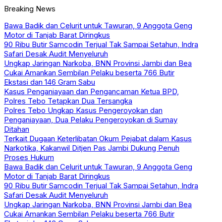
Breaking News
Bawa Badik dan Celurit untuk Tawuran, 9 Anggota Geng
Motor di Tanjab Barat Diringkus
90 Ribu Butir Samcodin Terjual Tak Sampai Setahun, Indra
Safari Desak Audit Menyeluruh
Ungkap Jaringan Narkoba, BNN Provinsi Jambi dan Bea
Cukai Amankan Sembilan Pelaku beserta 766 Butir
Ekstasi dan 146 Gram Sabu
Kasus Penganiayaan dan Pengancaman Ketua BPD,
Polres Tebo Tetapkan Dua Tersangka
Polres Tebo Ungkap Kasus Pengeroyokan dan
Penganiayaan, Dua Pelaku Pengeroyokan di Sumay
Ditahan
Terkait Dugaan Keterlibatan Okum Pejabat dalam Kasus
Narkotika, Kakanwil Ditjen Pas Jambi Dukung Penuh
Proses Hukum
Bawa Badik dan Celurit untuk Tawuran, 9 Anggota Geng
Motor di Tanjab Barat Diringkus
90 Ribu Butir Samcodin Terjual Tak Sampai Setahun, Indra
Safari Desak Audit Menyeluruh
Ungkap Jaringan Narkoba, BNN Provinsi Jambi dan Bea
Cukai Amankan Sembilan Pelaku beserta 766 Butir