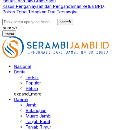
Ekstasi dan 146 Gram Sabu
Kasus Penganiayaan dan Pengancaman Ketua BPD,
Polres Tebo Tetapkan Dua Tersangka
search
search
menu
Nasional
Berita
Terkini
Populer
Pilihan
expand_more
Daerah
Jambi
Batanghari
Muaro Jambi
Tanjab Barat
Tanjab Timur