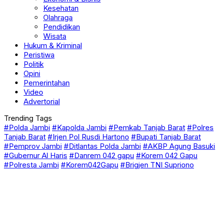
Kesehatan
Olahraga
Pendidikan
Wisata
Hukum & Kriminal
Peristiwa
Politik
Opini
Pemerintahan
Video
Advertorial
Trending Tags
#Polda Jambi
#Kapolda Jambi
#Pemkab Tanjab Barat
#Polres
Tanjab Barat
#Irjen Pol Rusdi Hartono
#Bupati Tanjab Barat
#Pemprov Jambi
#Ditlantas Polda Jambi
#AKBP Agung Basuki
#Gubernur Al Haris
#Danrem 042 gapu
#Korem 042 Gapu
#Polresta Jambi
#Korem042Gapu
#Brigjen TNI Supriono