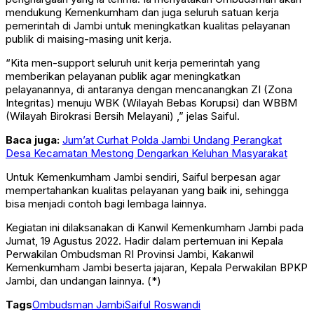
mendukung Kemenkumham dan juga seluruh satuan kerja
pemerintah di Jambi untuk meningkatkan kualitas pelayanan
publik di maising-masing unit kerja.
“Kita men-support seluruh unit kerja pemerintah yang
memberikan pelayanan publik agar meningkatkan
pelayanannya, di antaranya dengan mencanangkan ZI (Zona
Integritas) menuju WBK (Wilayah Bebas Korupsi) dan WBBM
(Wilayah Birokrasi Bersih Melayani) ,” jelas Saiful.
Baca juga:
Jum’at Curhat Polda Jambi Undang Perangkat
Desa Kecamatan Mestong Dengarkan Keluhan Masyarakat
Untuk Kemenkumham Jambi sendiri, Saiful berpesan agar
mempertahankan kualitas pelayanan yang baik ini, sehingga
bisa menjadi contoh bagi lembaga lainnya.
Kegiatan ini dilaksanakan di Kanwil Kemenkumham Jambi pada
Jumat, 19 Agustus 2022. Hadir dalam pertemuan ini Kepala
Perwakilan Ombudsman RI Provinsi Jambi, Kakanwil
Kemenkumham Jambi beserta jajaran, Kepala Perwakilan BPKP
Jambi, dan undangan lainnya. (*)
Tags
Ombudsman Jambi
Saiful Roswandi