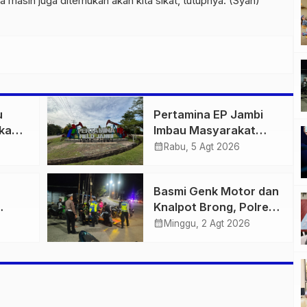
jika masih juga ditemukan akan kita sikat, tutupnya. (Syah)
u
Pertamina EP Jambi
kan
Imbau Masyarakat
elama
Tidak Beraktivitas di
calendar_month
Rabu, 5 Agt 2026
si
Atas Jalur Pipa Migas
6
Demi Keselamatan
Basmi Genk Motor dan
Bersama
Knalpot Brong, Polres
e,
Tanjab Barat Amankan
calendar_month
Minggu, 2 Agt 2026
a
Belasan Kendaraan
ng