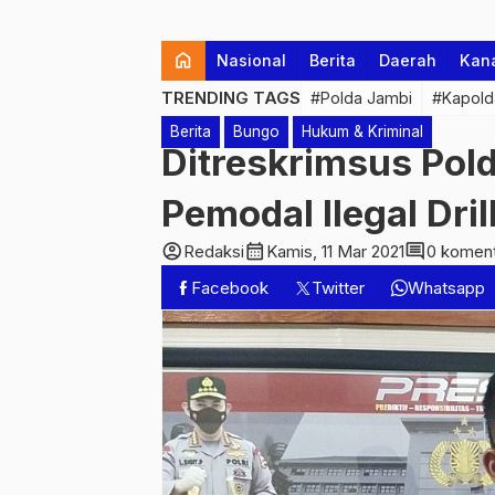
home
Nasional
Berita
Daerah
Kan
TRENDING TAGS
#Polda Jambi
#Kapold
Berita
Bungo
Hukum & Kriminal
Ditreskrimsus Pol
Pemodal Ilegal Dri
account_circle
calendar_month
comment
Redaksi
Kamis, 11 Mar 2021
0 komen
Facebook
Twitter
Whatsapp