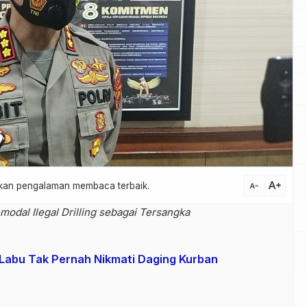
text_increase
atkan pengalaman membaca terbaik.
text_decrease
modal Ilegal Drilling sebagai Tersangka
abu Tak Pernah Nikmati Daging Kurban