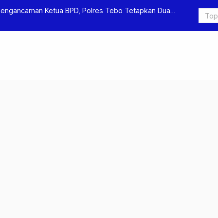
ua
Polres Tebo Ungkap Kasus Pengeroyokan dan Penganiayaan,
Pengeroyokan di Sumay Ditahan