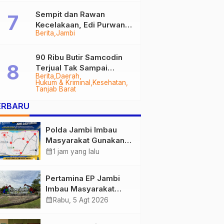
Sempit dan Rawan
Kecelakaan, Edi Purwanto
Berita
Jambi
Targetkan Jalan Lintas
Tungkal-Jambi Mulus di
2028
90 Ribu Butir Samcodin
Terjual Tak Sampai
Berita
Daerah
Setahun, Indra Safari
Hukum & Kriminal
Kesehatan
Desak Audit Menyeluruh
Tanjab Barat
ERBARU
Polda Jambi Imbau
Masyarakat Gunakan
Jalur Alternatif Selama
calendar_month
1 jam yang lalu
Pelaksanaan Presisi
Merdeka Run 2026
Pertamina EP Jambi
Imbau Masyarakat
Tidak Beraktivitas di
calendar_month
Rabu, 5 Agt 2026
Atas Jalur Pipa Migas
Demi Keselamatan