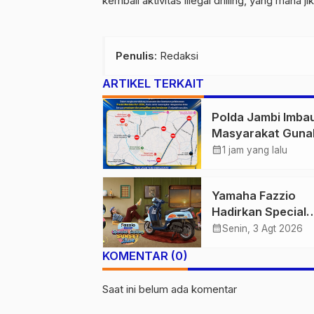
kembali aktivitas illegal drilling, yang mana 
Penulis
: Redaksi
ARTIKEL TERKAIT
Polda Jambi Imba
Masyarakat Guna
Jalur Alternatif S
calendar_month
1 jam yang lalu
Pelaksanaan Presi
Merdeka Run 202
Yamaha Fazzio
Hadirkan Special
Edition Sunset Blu
calendar_month
Senin, 3 Agt 2026
Tampilkan Nuans
KOMENTAR (0)
Retro Summer ya
Semakin Skena
Saat ini belum ada komentar