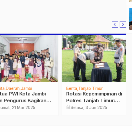
Daerah
Jambi
Berita
Tanjab Timur
a PWI Kota Jambi
Rotasi Kepemimpinan di
Pengurus Bagikan
Polres Tanjab Timur:
ako berbagi Berkah
Sejumlah Pejabat Utama
calendar_month
at, 21 Mar 2025
Selasa, 3 Jun 2025
dhan ke Rumah
dan Kapolsek Resmi
m dan Buka Puasa
Berganti!
sama