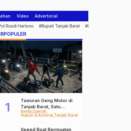
tahan
Video
Advertorial
 Pol Rusdi Hartono
#Bupati Tanjab Barat
#Pemprov Jambi
#Di
ERPOPULER
Tawuran Geng Motor di
Tanjab Barat, Satu
Berita
Daerah
Remaja Kritis Dibacok, 3
Hukum & Kriminal
Tanjab Barat
Pelaku Ditangkap
Speed Boat Bermuatan