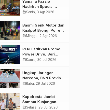
Yamaha Fazzio
Bersama
Hadirkan Special
Edition Sunset Blue,
calendar_month
Senin, 3 Agt 2026
Tampilkan Nuansa
Retro Summer yang
Basmi Genk Motor dan
Semakin Skena
Knalpot Brong, Polres
Tanjab Barat Amankan
calendar_month
Minggu, 2 Agt 2026
Belasan Kendaraan
PLN Hadirkan Promo
Power Drive, Beri
Diskon Tambah Daya
calendar_month
Kamis, 30 Jul 2026
50% di Ajang GIIAS
2026
Ungkap Jaringan
Narkoba, BNN Provinsi
Jambi dan Bea Cukai
calendar_month
Rabu, 29 Jul 2026
Amankan Sembilan
Pelaku beserta 766
Kapolresta Jambi
Butir Ekstasi dan 146
Sambut Kunjungan
Gram Sabu
Ketua dan Pengurus
calendar_month
Selasa, 28 Jul 2026