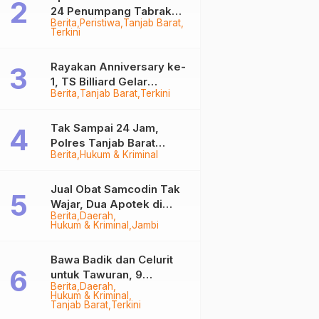
24 Penumpang Tabrak
Berita
Peristiwa
Tanjab Barat
Togok di Kuala Tungkal,
Terkini
Kapten Sempat Hilang
Rayakan Anniversary ke-
1, TS Billiard Gelar
Berita
Tanjab Barat
Terkini
Turnamen 9 Ball
Berhadiah Rp50,8 Juta
Tak Sampai 24 Jam,
Polres Tanjab Barat
Berita
Hukum & Kriminal
Ringkus Komplotan
Curanmor di Kuala
Tungkal
Jual Obat Samcodin Tak
Wajar, Dua Apotek di
Berita
Daerah
Tanjab Barat Disegel
Hukum & Kriminal
Jambi
BPOM!
Bawa Badik dan Celurit
untuk Tawuran, 9
Berita
Daerah
Anggota Geng Motor di
Hukum & Kriminal
Tanjab Barat Diringkus
Tanjab Barat
Terkini