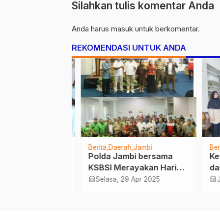
Silahkan tulis komentar Anda
Anda harus
masuk
untuk berkomentar.
REKOMENDASI UNTUK ANDA
Berita
Daerah
Jambi
Berita
 Aman dan
Polda Jambi bersama
Ketu
ersonil
KSBSI Merayakan Hari
dan 
9/Telanaipura
Buruh Internasional
Semb
calendar_month
calendar_month
Des 2021
Selasa, 29 Apr 2025
Jum
enjagaan di
dengan Kegiatan FGD
Rama
nto Gregorius
Yati
Ber