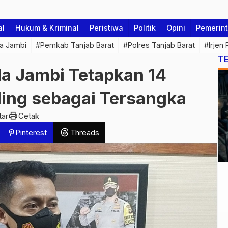
al
Hukum & Kriminal
Peristiwa
Politik
Opini
Pemerin
a Jambi
#Pemkab Tanjab Barat
#Polres Tanjab Barat
#Irjen
T
da Jambi Tetapkan 14
lling sebagai Tersangka
print
tar
Cetak
Pinterest
Threads