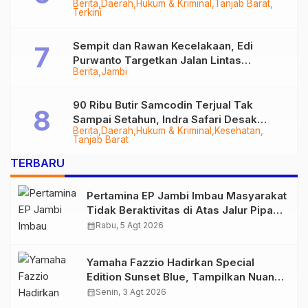
Berita
Daerah
Hukum & Kriminal
Tanjab Barat
Diringkus
Terkini
Sempit dan Rawan Kecelakaan, Edi
Purwanto Targetkan Jalan Lintas
Berita
Jambi
Tungkal-Jambi Mulus di 2028
90 Ribu Butir Samcodin Terjual Tak
Sampai Setahun, Indra Safari Desak
Berita
Daerah
Hukum & Kriminal
Kesehatan
Audit Menyeluruh
Tanjab Barat
TERBARU
Pertamina EP Jambi Imbau Masyarakat
Tidak Beraktivitas di Atas Jalur Pipa
Migas Demi Keselamatan Bersama
calendar_month
Rabu, 5 Agt 2026
Yamaha Fazzio Hadirkan Special
Edition Sunset Blue, Tampilkan Nuansa
Retro Summer yang Semakin Skena
calendar_month
Senin, 3 Agt 2026