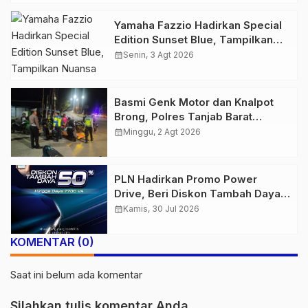
Yamaha Fazzio Hadirkan Special
Edition Sunset Blue, Tampilkan
Nuansa Retro Summer yang
calendar_month
Senin, 3 Agt 2026
Semakin Skena
Basmi Genk Motor dan Knalpot
Brong, Polres Tanjab Barat
Amankan Belasan Kendaraan
calendar_month
Minggu, 2 Agt 2026
PLN Hadirkan Promo Power
Drive, Beri Diskon Tambah Daya
50% di Ajang GIIAS 2026
calendar_month
Kamis, 30 Jul 2026
KOMENTAR (0)
Saat ini belum ada komentar
Silahkan tulis komentar Anda