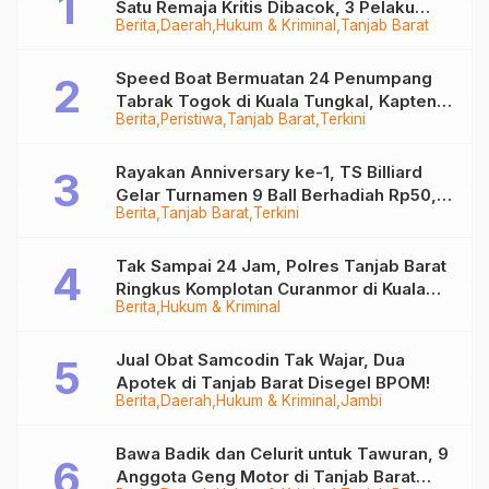
Satu Remaja Kritis Dibacok, 3 Pelaku
Berita
Daerah
Hukum & Kriminal
Tanjab Barat
Ditangkap
Speed Boat Bermuatan 24 Penumpang
Tabrak Togok di Kuala Tungkal, Kapten
Berita
Peristiwa
Tanjab Barat
Terkini
Sempat Hilang
Rayakan Anniversary ke-1, TS Billiard
Gelar Turnamen 9 Ball Berhadiah Rp50,8
Berita
Tanjab Barat
Terkini
Juta
Tak Sampai 24 Jam, Polres Tanjab Barat
Ringkus Komplotan Curanmor di Kuala
Berita
Hukum & Kriminal
Tungkal
Jual Obat Samcodin Tak Wajar, Dua
Apotek di Tanjab Barat Disegel BPOM!
Berita
Daerah
Hukum & Kriminal
Jambi
Bawa Badik dan Celurit untuk Tawuran, 9
Anggota Geng Motor di Tanjab Barat