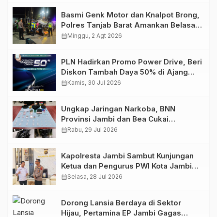
Basmi Genk Motor dan Knalpot Brong,
Polres Tanjab Barat Amankan Belasan
Kendaraan
calendar_month
Minggu, 2 Agt 2026
PLN Hadirkan Promo Power Drive, Beri
Diskon Tambah Daya 50% di Ajang
GIIAS 2026
calendar_month
Kamis, 30 Jul 2026
Ungkap Jaringan Narkoba, BNN
Provinsi Jambi dan Bea Cukai
Amankan Sembilan Pelaku beserta
calendar_month
Rabu, 29 Jul 2026
766 Butir Ekstasi dan 146 Gram Sabu
Kapolresta Jambi Sambut Kunjungan
Ketua dan Pengurus PWI Kota Jambi
Perkuat Sinergi dan Kolaborasi
calendar_month
Selasa, 28 Jul 2026
Dorong Lansia Berdaya di Sektor
Hijau, Pertamina EP Jambi Gagas