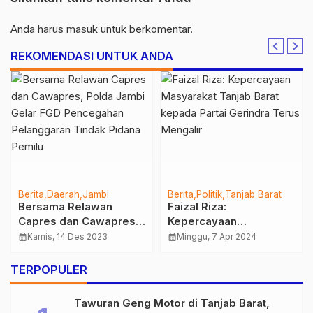
Anda harus
masuk
untuk berkomentar.
REKOMENDASI UNTUK ANDA
Berita
Daerah
Jambi
Berita
Politik
Tanjab Barat
Bersama Relawan
Faizal Riza:
Capres dan Cawapres,
Kepercayaan
Polda Jambi Gelar FGD
Masyarakat Tanjab
calendar_month
Kamis, 14 Des 2023
calendar_month
Minggu, 7 Apr 2024
Pencegahan
Barat kepada Partai
Pelanggaran Tindak
Gerindra Terus
TERPOPULER
Pidana Pemilu
Mengalir
Tawuran Geng Motor di Tanjab Barat,