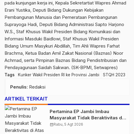
pada kunjungan kerja ini, Kepala Sekretartiat Wapres Ahmad
Erani Yustika, Deputi Bidang Dukungan Kebijakan
Pembangunan Manusia dan Pemerataan Pembangunan
Suprayoga Hadi, Deputi Bidang Administrasi Sapto Harjono
W.S., Staf Khusus Wakil Presiden Bidang Komunikasi dan
Informasi Masduki Baidlowi, Staf Khusus Wakil Presiden
Bidang Umum Masykuri Abdillah, Tim Ahli Wapres Farhat
Brachma, Ketua Badan Amil Zakat Nasional (Baznas) Noor
Achmad, serta Pimpinan Baznas Bidang Pendistribusian dan
Pendayagunaan Saidah Sakwan. (SK-BPMI, Setwapres)
Tags
Kunker Wakil Presiden RI ke Provinsi Jambi
STQH 2023
Penulis
: Redaksi
ARTIKEL TERKAIT
Pertamina EP Jambi Imbau
Masyarakat Tidak Beraktivitas di
Atas Jalur Pipa Migas Demi
calendar_month
Rabu, 5 Agt 2026
Keselamatan Bersama