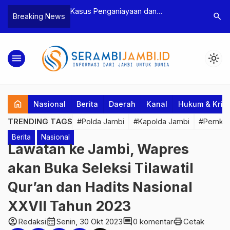
n Narkoba, BNN
Kasus Penganiayaan dan
Polres T
search
Breaking News
dan Bea Cukai
Pengancaman Ketua BPD, Polres
Pengeroy
an Pelaku beserta
Tebo Tetapkan Dua Tersangka
Dua Pela
si dan 146 Gram
Ditahan
menu
light_mode
home
Nasional
Berita
Daerah
Kanal
Hukum & Krim
TRENDING TAGS
#Polda Jambi
#Kapolda Jambi
#Pemkab
Berita
Nasional
Lawatan ke Jambi, Wapres
akan Buka Seleksi Tilawatil
Qur’an dan Hadits Nasional
XXVII Tahun 2023
account_circle
calendar_month
comment
print
Redaksi
Senin, 30 Okt 2023
0 komentar
Cetak