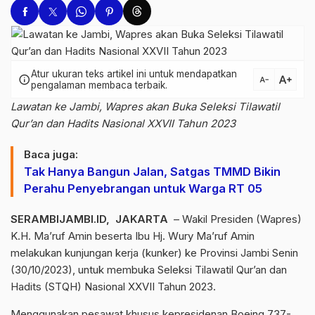
Atur ukuran teks artikel ini untuk mendapatkan
text_increase
info
text_decrease
pengalaman membaca terbaik.
Lawatan ke Jambi, Wapres akan Buka Seleksi Tilawatil
Qur’an dan Hadits Nasional XXVII Tahun 2023
Baca juga:
Tak Hanya Bangun Jalan, Satgas TMMD Bikin
Perahu Penyebrangan untuk Warga RT 05
SERAMBIJAMBI.ID, JAKARTA
– Wakil Presiden (Wapres)
K.H. Ma’ruf Amin beserta Ibu Hj. Wury Ma’ruf Amin
melakukan kunjungan kerja (kunker) ke Provinsi Jambi Senin
(30/10/2023), untuk membuka Seleksi Tilawatil Qur’an dan
Hadits (STQH) Nasional XXVII Tahun 2023.
Menggunakan pesawat khusus kepresidenan Boeing 737-