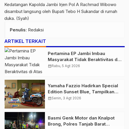
Kedatangan Kapolda Jambi Irjen Pol A Rachmad Wibowo
disambut langsung oleh Bupati Tebo H Sukandar di rumah
duka. (Syah)
Penulis
: Redaksi
ARTIKEL TERKAIT
Pertamina EP Jambi Imbau
Masyarakat Tidak Beraktivitas di
Atas Jalur Pipa Migas Demi
calendar_month
Rabu, 5 Agt 2026
Keselamatan Bersama
Yamaha Fazzio Hadirkan Special
Edition Sunset Blue, Tampilkan
Nuansa Retro Summer yang
calendar_month
Senin, 3 Agt 2026
Semakin Skena
Basmi Genk Motor dan Knalpot
Brong, Polres Tanjab Barat