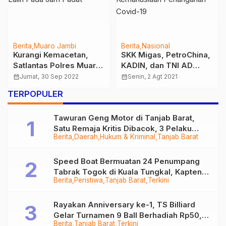
Berita
Muaro Jambi
Berita
Nasional
Kurangi Kemacetan,
SKK Migas, PetroChina,
Satlantas Polres Muaro
KADIN, dan TNI AD
Jambi Lakukan
Sinergi Salurkan
calendar_month
Jumat, 30 Sep 2022
calendar_month
Senin, 2 Agt 2021
Pengaturan Lalin Pada
Bantuan Kemanusiaan
TERPOPULER
Jam Padat
Penanganan Covid-19
Tawuran Geng Motor di Tanjab Barat,
Satu Remaja Kritis Dibacok, 3 Pelaku
Berita
Daerah
Hukum & Kriminal
Tanjab Barat
Ditangkap
Speed Boat Bermuatan 24 Penumpang
Tabrak Togok di Kuala Tungkal, Kapten
Berita
Peristiwa
Tanjab Barat
Terkini
Sempat Hilang
Rayakan Anniversary ke-1, TS Billiard
Gelar Turnamen 9 Ball Berhadiah Rp50,8
Berita
Tanjab Barat
Terkini
Juta