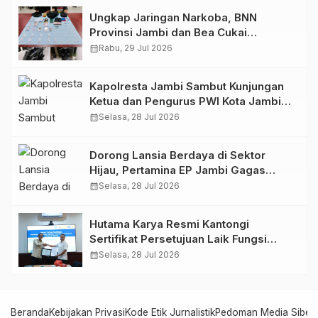
Ungkap Jaringan Narkoba, BNN
Provinsi Jambi dan Bea Cukai
Amankan Sembilan Pelaku beserta
calendar_month
Rabu, 29 Jul 2026
766 Butir Ekstasi dan 146 Gram Sabu
Kapolresta Jambi Sambut Kunjungan
Ketua dan Pengurus PWI Kota Jambi
Perkuat Sinergi dan Kolaborasi
calendar_month
Selasa, 28 Jul 2026
Dorong Lansia Berdaya di Sektor
Hijau, Pertamina EP Jambi Gagas
Lansiapreneur Batik Eco-Print
calendar_month
Selasa, 28 Jul 2026
Hutama Karya Resmi Kantongi
Sertifikat Persetujuan Laik Fungsi
Struktur Jembatan Musi V Tol
calendar_month
Selasa, 28 Jul 2026
Palembang–Betung
Beranda
Kebijakan Privasi
Kode Etik Jurnalistik
Pedoman Media Siber