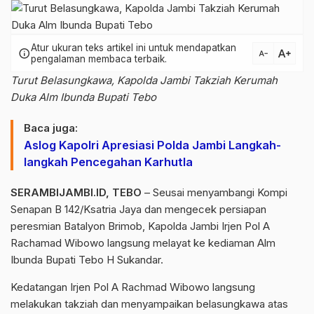
Atur ukuran teks artikel ini untuk mendapatkan
text_increase
info
text_decrease
pengalaman membaca terbaik.
Turut Belasungkawa, Kapolda Jambi Takziah Kerumah
Duka Alm Ibunda Bupati Tebo
Baca juga:
Aslog Kapolri Apresiasi Polda Jambi Langkah-
langkah Pencegahan Karhutla
SERAMBIJAMBI.ID, TEBO
– Seusai menyambangi Kompi
Senapan B 142/Ksatria Jaya dan mengecek persiapan
peresmian Batalyon Brimob, Kapolda Jambi Irjen Pol A
Rachamad Wibowo langsung melayat ke kediaman Alm
Ibunda Bupati Tebo H Sukandar.
Kedatangan Irjen Pol A Rachmad Wibowo langsung
melakukan takziah dan menyampaikan belasungkawa atas