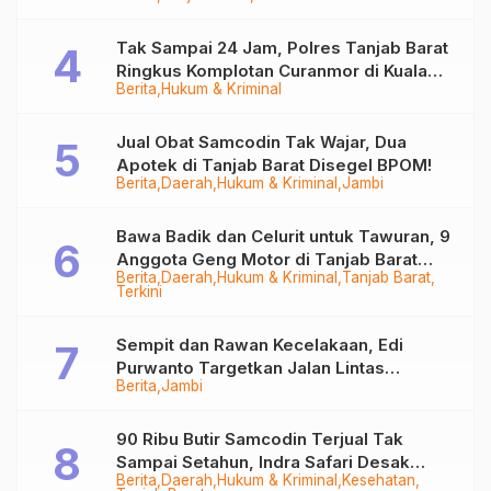
Tak Sampai 24 Jam, Polres Tanjab Barat
Ringkus Komplotan Curanmor di Kuala
Berita
Hukum & Kriminal
Tungkal
Jual Obat Samcodin Tak Wajar, Dua
Apotek di Tanjab Barat Disegel BPOM!
Berita
Daerah
Hukum & Kriminal
Jambi
Bawa Badik dan Celurit untuk Tawuran, 9
Anggota Geng Motor di Tanjab Barat
Berita
Daerah
Hukum & Kriminal
Tanjab Barat
Diringkus
Terkini
Sempit dan Rawan Kecelakaan, Edi
Purwanto Targetkan Jalan Lintas
Berita
Jambi
Tungkal-Jambi Mulus di 2028
90 Ribu Butir Samcodin Terjual Tak
Sampai Setahun, Indra Safari Desak
Berita
Daerah
Hukum & Kriminal
Kesehatan
Audit Menyeluruh