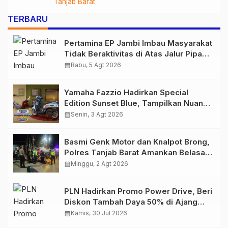
Tanjab Barat
TERBARU
Pertamina EP Jambi Imbau Masyarakat
Tidak Beraktivitas di Atas Jalur Pipa
Migas Demi Keselamatan Bersama
calendar_month
Rabu, 5 Agt 2026
Yamaha Fazzio Hadirkan Special
Edition Sunset Blue, Tampilkan Nuansa
Retro Summer yang Semakin Skena
calendar_month
Senin, 3 Agt 2026
Basmi Genk Motor dan Knalpot Brong,
Polres Tanjab Barat Amankan Belasan
Kendaraan
calendar_month
Minggu, 2 Agt 2026
PLN Hadirkan Promo Power Drive, Beri
Diskon Tambah Daya 50% di Ajang
GIIAS 2026
calendar_month
Kamis, 30 Jul 2026