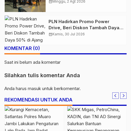
Amankan Belasan Kendaraan
calendar_month
Minggu, 2 Agt 2026
PLN Hadirkan Promo Power
Drive, Beri Diskon Tambah Daya
50% di Ajang GIIAS 2026
calendar_month
Kamis, 30 Jul 2026
KOMENTAR (0)
Saat ini belum ada komentar
Silahkan tulis komentar Anda
Anda harus
masuk
untuk berkomentar.
REKOMENDASI UNTUK ANDA