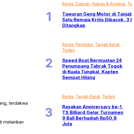
Berita
Daerah
Hukum & Kriminal
Tan
Tawuran Geng Motor di Tanjab 
Satu Remaja Kritis Dibacok, 3 
Ditangkap
Berita
Peristiwa
Tanjab Barat
Terkini
Speed Boat Bermuatan 24
Penumpang Tabrak Togok
di Kuala Tungkal, Kapten
Sempat Hilang
Berita
Tanjab Barat
Terkini
ang, terdakwa
Rayakan Anniversary ke-1,
TS Billiard Gelar Turnamen
9 Ball Berhadiah Rp50,8
ti melainkan
Juta