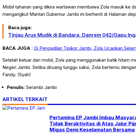
Mobil tahanan yang dikira wartawan membawa Zola masuk ke dal
mengangkut Mantan Gubernur Jambi ini berhenti di Halaman de
Baca juga:
Tinjau Arus Mudik di Bandara, Danrem 042/Gapu In
BACA JUGA
:
Di Pengadilan Tipikor Jambi, Zola Ucapkan Selama
Setelah keluar dari mobil, Zola yang menggunakan batik hitam me
Negeri Jambi. Setiba diruang tunggu saksi, Zola bertemu denga
Fandy. (Syah)
Penulis
: Serambi Jambi
ARTIKEL TERKAIT
Pertamina EP Jambi Imbau Masyar
Tidak Beraktivitas di Atas Jalur Pi
Migas Demi Keselamatan Bersama