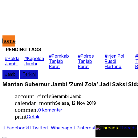
home
TRENDING TAGS
Nasional
#Pemkab
#Polres
#Irjen Pol
#
#Polda
#Kapolda
Berita
Tanjab
Tanjab
Rusdi
T
Jambi
Jambi
Daerah
Barat
Barat
Hartono
B
Kanal
Jambi
Terkini
Hukum & Kriminal
Peristiwa
Mantan Gubernur Jambi ‘Zumi Zola’ Jadi Saksi S
Politik
Opini
Pemerintahan
account_circle
Serambi Jambi
Video
calendar_month
Selasa, 12 Nov 2019
Advertorial
comment
0 komentar
print
Cetak
Facebook
Twitter
Whatsapp
Pinterest
Threads