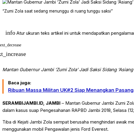
“Zumi Zola saat sedang menunggu di ruang tunggu saksi”
info
Atur ukuran teks artikel ini untuk mendapatkan pengalam
text_decrease
xt_increase
Mantan Gubernur Jambi ‘Zumi Zola’ Jadi Saksi Sidang ‘Asia
Baca juga:
Ribuan Massa Militan UK#2 Siap Menangkan Pasanga
SERAMBIJAMBI.ID, JAMBI
– Mantan Gubernur Jambi Zumi Zola 
dalam kasus suap Pengesahanan RAPBD Jambi 2018, Selasa (12/11
Tiba di Kejati Jambi Zola sempat berusaha menghindari awak med
menggunakan mobil Pengawalan jenis Ford Everest.