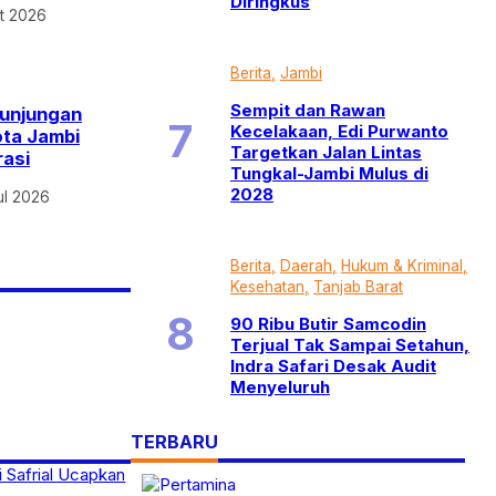
Diringkus
t 2026
Berita
Jambi
Sempit dan Rawan
Kunjungan
Kecelakaan, Edi Purwanto
ta Jambi
Targetkan Jalan Lintas
rasi
Tungkal-Jambi Mulus di
2028
ul 2026
Berita
Daerah
Hukum & Kriminal
Kesehatan
Tanjab Barat
90 Ribu Butir Samcodin
Terjual Tak Sampai Setahun,
Indra Safari Desak Audit
Menyeluruh
TERBARU