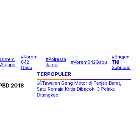
#Korem
#Brigjen
Danrem
#Polresta
042
#Korem042Gapu
TNI
42 gapu
Jambi
Gapu
Supriono
TERPOPULER
APBD 2018