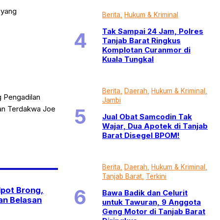
 yang
Berita
Hukum & Kriminal
Tak Sampai 24 Jam, Polres
Tanjab Barat Ringkus
Komplotan Curanmor di
Kuala Tungkal
Berita
Daerah
Hukum & Kriminal
g Pengadilan
Jambi
dan Terdakwa Joe
Jual Obat Samcodin Tak
Wajar, Dua Apotek di Tanjab
Barat Disegel BPOM!
Berita
Daerah
Hukum & Kriminal
Tanjab Barat
Terkini
pot Brong,
Bawa Badik dan Celurit
an Belasan
untuk Tawuran, 9 Anggota
Geng Motor di Tanjab Barat