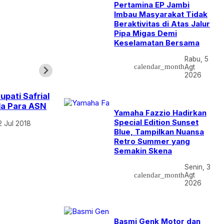
Pertamina EP Jambi
Imbau Masyarakat Tidak
Beraktivitas di Atas Jalur
Pipa Migas Demi
Keselamatan Bersama
Rabu, 5
calendar_month
Agt
2026
Berita
Jambi
pati Safrial
Maju Sebagai Ketua HIPMI Provinsi
da Para ASN
Jambi, Khadafi Jadi Calon Pertama
Yamaha Fazzio Hadirkan
Ambil Formulir
Special Edition Sunset
2 Jul 2018
Blue, Tampilkan Nuansa
calendar_month
Senin, 19 Apr 2021
Retro Summer yang
Semakin Skena
Senin, 3
calendar_month
Agt
2026
Basmi Genk Motor dan