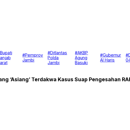
Bupati
#Ditlantas
#AKBP
#Pemprov
#Gubernur
#
anjab
Polda
Agung
Jambi
Al Haris
0
arat
Jambi
Basuki
idang ‘Asiang’ Terdakwa Kasus Suap Pengesahan R