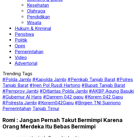
Kesehatan
Olahraga
Pendidikan
Wisata
Hukum & Kriminal
Peristiwa
Politik
Opini
Pemerintahan
Video
Advertorial
Trending Tags
#Polda Jambi
#Kapolda Jambi
#Pemkab Tanjab Barat
#Polres
Tanjab Barat
#Irjen Pol Rusdi Hartono
#Bupati Tanjab Barat
#Pemprov Jambi
#Ditlantas Polda Jambi
#AKBP Agung Basuki
#Gubernur Al Haris
#Danrem 042 gapu
#Korem 042 Gapu
#Polresta Jambi
#Korem042Gapu
#Brigjen TNI Supriono
Pemerintahan
Tanjab Timur
Romi : Jangan Pernah Takut Bermimpi Karena
Orang Merdeka Itu Bebas Bermimpi