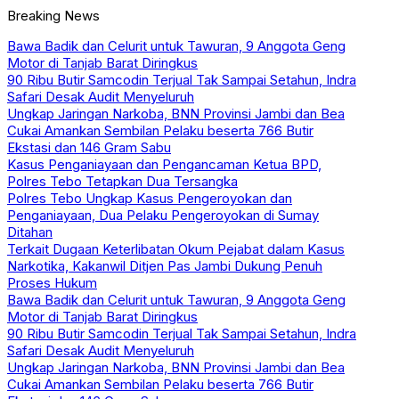
Breaking News
Bawa Badik dan Celurit untuk Tawuran, 9 Anggota Geng
Motor di Tanjab Barat Diringkus
90 Ribu Butir Samcodin Terjual Tak Sampai Setahun, Indra
Safari Desak Audit Menyeluruh
Ungkap Jaringan Narkoba, BNN Provinsi Jambi dan Bea
Cukai Amankan Sembilan Pelaku beserta 766 Butir
Ekstasi dan 146 Gram Sabu
Kasus Penganiayaan dan Pengancaman Ketua BPD,
Polres Tebo Tetapkan Dua Tersangka
Polres Tebo Ungkap Kasus Pengeroyokan dan
Penganiayaan, Dua Pelaku Pengeroyokan di Sumay
Ditahan
Terkait Dugaan Keterlibatan Okum Pejabat dalam Kasus
Narkotika, Kakanwil Ditjen Pas Jambi Dukung Penuh
Proses Hukum
Bawa Badik dan Celurit untuk Tawuran, 9 Anggota Geng
Motor di Tanjab Barat Diringkus
90 Ribu Butir Samcodin Terjual Tak Sampai Setahun, Indra
Safari Desak Audit Menyeluruh
Ungkap Jaringan Narkoba, BNN Provinsi Jambi dan Bea
Cukai Amankan Sembilan Pelaku beserta 766 Butir