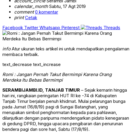
account_circle
Serambi Jambi
calendar_month
Sabtu, 17 Agt 2019
comment
0 komentar
print
Cetak
Facebook
Twitter
Whatsapp
Pinterest
Threads
info
Atur ukuran teks artikel ini untuk mendapatkan pengalaman
membaca terbaik.
text_decrease
text_increase
Romi : Jangan Pernah Takut Bermimpi Karena Orang
Merdeka Itu Bebas Bermimpi
SERAMBIJAMBI.ID, TANJAB TIMUR
– Sejak kemarin hingga
hari ini, rangkaian peringatan HUT RI ke -74 di Kabupaten
Tanjab Timur berjalan penuh khidmat. Mulai pelarungan bunga
pada Jumat (16/8/19) pagi di Sungai Batanghari, yang
merupakan simbol penghormatan kepada para pahlawan,
dilanjutkan dengan paripurna mendengarkan pidato kenegaraan
di gedung DPRD, hingga upacara pengibaran dan penurunan
bendera pagi dan sore hari, Sabtu (17/8/19).