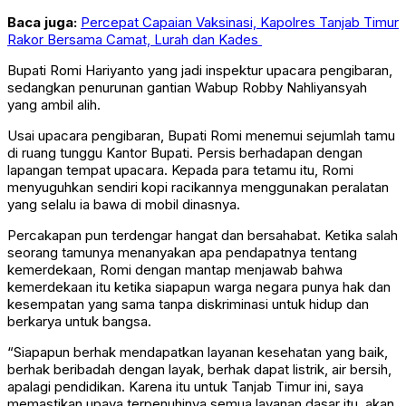
Baca juga:
Percepat Capaian Vaksinasi, Kapolres Tanjab Timur
Rakor Bersama Camat, Lurah dan Kades
Bupati Romi Hariyanto yang jadi inspektur upacara pengibaran,
sedangkan penurunan gantian Wabup Robby Nahliyansyah
yang ambil alih.
Usai upacara pengibaran, Bupati Romi menemui sejumlah tamu
di ruang tunggu Kantor Bupati. Persis berhadapan dengan
lapangan tempat upacara. Kepada para tetamu itu, Romi
menyuguhkan sendiri kopi racikannya menggunakan peralatan
yang selalu ia bawa di mobil dinasnya.
Percakapan pun terdengar hangat dan bersahabat. Ketika salah
seorang tamunya menanyakan apa pendapatnya tentang
kemerdekaan, Romi dengan mantap menjawab bahwa
kemerdekaan itu ketika siapapun warga negara punya hak dan
kesempatan yang sama tanpa diskriminasi untuk hidup dan
berkarya untuk bangsa.
“Siapapun berhak mendapatkan layanan kesehatan yang baik,
berhak beribadah dengan layak, berhak dapat listrik, air bersih,
apalagi pendidikan. Karena itu untuk Tanjab Timur ini, saya
memastikan upaya terpenuhinya semua layanan dasar itu, akan