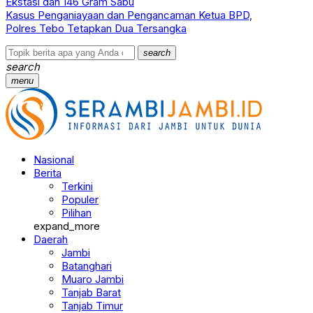
Ekstasi dan 146 Gram Sabu
Kasus Penganiayaan dan Pengancaman Ketua BPD,
Polres Tebo Tetapkan Dua Tersangka
search
search
menu
Nasional
Berita
Terkini
Populer
Pilihan
expand_more
Daerah
Jambi
Batanghari
Muaro Jambi
Tanjab Barat
Tanjab Timur