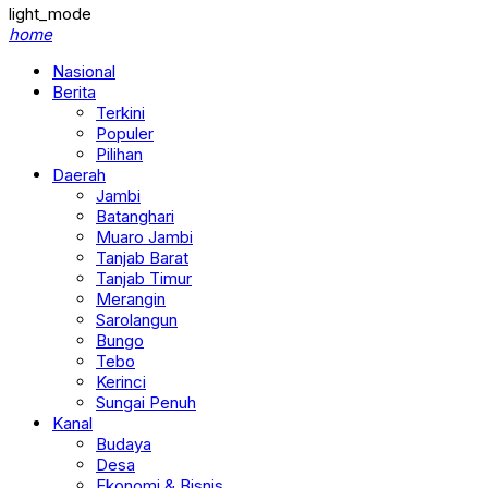
light_mode
home
Nasional
Berita
Terkini
Populer
Pilihan
Daerah
Jambi
Batanghari
Muaro Jambi
Tanjab Barat
Tanjab Timur
Merangin
Sarolangun
Bungo
Tebo
Kerinci
Sungai Penuh
Kanal
Budaya
Desa
Ekonomi & Bisnis