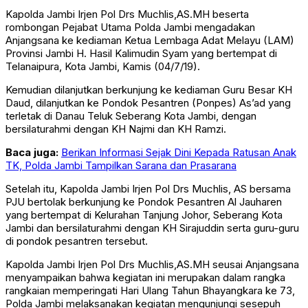
Kapolda Jambi Irjen Pol Drs Muchlis,AS.MH beserta
rombongan Pejabat Utama Polda Jambi mengadakan
Anjangsana ke kediaman Ketua Lembaga Adat Melayu (LAM)
Provinsi Jambi H. Hasil Kalimudin Syam yang bertempat di
Telanaipura, Kota Jambi, Kamis (04/7/19).
Kemudian dilanjutkan berkunjung ke kediaman Guru Besar KH
Daud, dilanjutkan ke Pondok Pesantren (Ponpes) As’ad yang
terletak di Danau Teluk Seberang Kota Jambi, dengan
bersilaturahmi dengan KH Najmi dan KH Ramzi.
Baca juga:
Berikan Informasi Sejak Dini Kepada Ratusan Anak
TK, Polda Jambi Tampilkan Sarana dan Prasarana
Setelah itu, Kapolda Jambi Irjen Pol Drs Muchlis, AS bersama
PJU bertolak berkunjung ke Pondok Pesantren Al Jauharen
yang bertempat di Kelurahan Tanjung Johor, Seberang Kota
Jambi dan bersilaturahmi dengan KH Sirajuddin serta guru-guru
di pondok pesantren tersebut.
Kapolda Jambi Irjen Pol Drs Muchlis,AS.MH seusai Anjangsana
menyampaikan bahwa kegiatan ini merupakan dalam rangka
rangkaian memperingati Hari Ulang Tahun Bhayangkara ke 73,
Polda Jambi melaksanakan kegiatan mengunjungi sesepuh