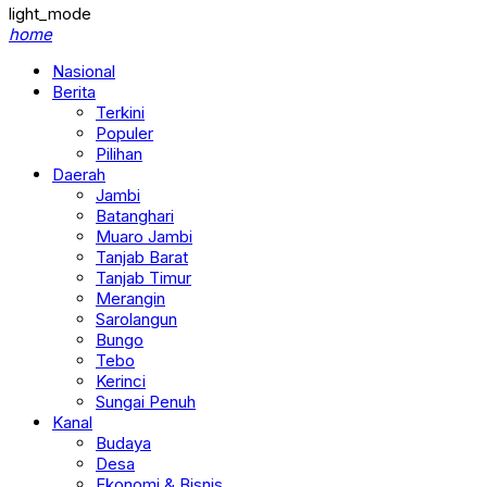
light_mode
home
Nasional
Berita
Terkini
Populer
Pilihan
Daerah
Jambi
Batanghari
Muaro Jambi
Tanjab Barat
Tanjab Timur
Merangin
Sarolangun
Bungo
Tebo
Kerinci
Sungai Penuh
Kanal
Budaya
Desa
Ekonomi & Bisnis