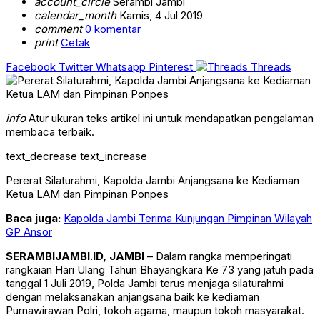
account_circle
Serambi Jambi
calendar_month
Kamis, 4 Jul 2019
comment
0 komentar
print
Cetak
Facebook
Twitter
Whatsapp
Pinterest
Threads
info
Atur ukuran teks artikel ini untuk mendapatkan pengalaman
membaca terbaik.
text_decrease
text_increase
Pererat Silaturahmi, Kapolda Jambi Anjangsana ke Kediaman
Ketua LAM dan Pimpinan Ponpes
Baca juga:
Kapolda Jambi Terima Kunjungan Pimpinan Wilayah
GP Ansor
SERAMBIJAMBI.ID, JAMBI
– Dalam rangka memperingati
rangkaian Hari Ulang Tahun Bhayangkara Ke 73 yang jatuh pada
tanggal 1 Juli 2019, Polda Jambi terus menjaga silaturahmi
dengan melaksanakan anjangsana baik ke kediaman
Purnawirawan Polri, tokoh agama, maupun tokoh masyarakat.