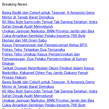
Breaking News
Bawa Badik dan Celurit untuk Tawuran, 9 Anggota Geng
Motor di Tanjab Barat Diringkus
90 Ribu Butir Samcodin Terjual Tak Sampai Setahun, Indra
Safari Desak Audit Menyeluruh
Ungkap Jaringan Narkoba, BNN Provinsi Jambi dan Bea
Cukai Amankan Sembilan Pelaku beserta 766 Butir
Ekstasi dan 146 Gram Sabu
Kasus Penganiayaan dan Pengancaman Ketua BPD,
Polres Tebo Tetapkan Dua Tersangka
Polres Tebo Ungkap Kasus Pengeroyokan dan
Penganiayaan, Dua Pelaku Pengeroyokan di Sumay
Ditahan
Terkait Dugaan Keterlibatan Okum Pejabat dalam Kasus
Narkotika, Kakanwil Ditjen Pas Jambi Dukung Penuh
Proses Hukum
Bawa Badik dan Celurit untuk Tawuran, 9 Anggota Geng
Motor di Tanjab Barat Diringkus
90 Ribu Butir Samcodin Terjual Tak Sampai Setahun, Indra
Safari Desak Audit Menyeluruh
Ungkap Jaringan Narkoba, BNN Provinsi Jambi dan Bea
Cukai Amankan Sembilan Pelaku beserta 766 Butir