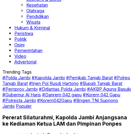
Kesehatan
Olahraga
Pendidikan
Wisata
Hukum & Kriminal
Peristiwa
Politik
Opini
Pemerintahan
Video
Advertorial
Trending Tags
#Polda Jambi
#Kapolda Jambi
#Pemkab Tanjab Barat
#Polres
Tanjab Barat
#Irjen Pol Rusdi Hartono
#Bupati Tanjab Barat
#Pemprov Jambi
#Ditlantas Polda Jambi
#AKBP Agung Basuki
#Gubernur Al Haris
#Danrem 042 gapu
#Korem 042 Gapu
#Polresta Jambi
#Korem042Gapu
#Brigjen TNI Supriono
Jambi
Populer
Pererat Silaturahmi, Kapolda Jambi Anjangsana
ke Kediaman Ketua LAM dan Pimpinan Ponpes