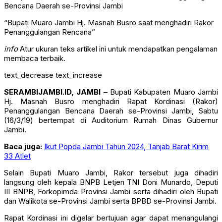
“Bupati Muaro Jambi Hj. Masnah Busro saat menghadiri Rakor
Penanggulangan Rencana”
info
Atur ukuran teks artikel ini untuk mendapatkan pengalaman
membaca terbaik.
text_decrease
text_increase
SERAMBIJAMBI.ID, JAMBI
– Bupati Kabupaten Muaro Jambi
Hj. Masnah Busro menghadiri Rapat Kordinasi (Rakor)
Penanggulangan Bencana Daerah se-Provinsi Jambi, Sabtu
(16/3/19) bertempat di Auditorium Rumah Dinas Gubernur
Jambi.
Baca juga:
Ikut Popda Jambi Tahun 2024, Tanjab Barat Kirim
33 Atlet
Selain Bupati Muaro Jambi, Rakor tersebut juga dihadiri
langsung oleh kepala BNPB Letjen TNI Doni Munardo, Deputi
III BNPB, Forkopimda Provinsi Jambi serta dihadiri oleh Bupati
dan Walikota se-Provinsi Jambi serta BPBD se-Provinsi Jambi.
Rapat Kordinasi ini digelar bertujuan agar dapat menangulangi