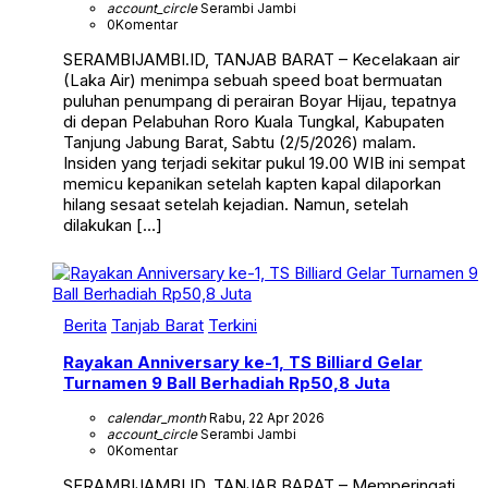
account_circle
Serambi Jambi
0
Komentar
SERAMBIJAMBI.ID, TANJAB BARAT – Kecelakaan air
(Laka Air) menimpa sebuah speed boat bermuatan
puluhan penumpang di perairan Boyar Hijau, tepatnya
di depan Pelabuhan Roro Kuala Tungkal, Kabupaten
Tanjung Jabung Barat, Sabtu (2/5/2026) malam.
Insiden yang terjadi sekitar pukul 19.00 WIB ini sempat
memicu kepanikan setelah kapten kapal dilaporkan
hilang sesaat setelah kejadian. Namun, setelah
dilakukan […]
Berita
Tanjab Barat
Terkini
Rayakan Anniversary ke-1, TS Billiard Gelar
Turnamen 9 Ball Berhadiah Rp50,8 Juta
calendar_month
Rabu, 22 Apr 2026
account_circle
Serambi Jambi
0
Komentar
SERAMBIJAMBI.ID, TANJAB BARAT – Memperingati