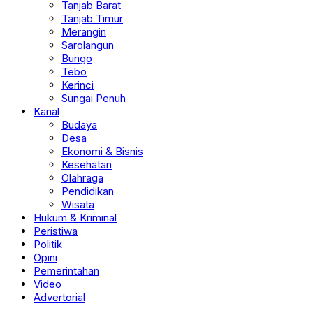
Tanjab Barat
Tanjab Timur
Merangin
Sarolangun
Bungo
Tebo
Kerinci
Sungai Penuh
Kanal
Budaya
Desa
Ekonomi & Bisnis
Kesehatan
Olahraga
Pendidikan
Wisata
Hukum & Kriminal
Peristiwa
Politik
Opini
Pemerintahan
Video
Advertorial