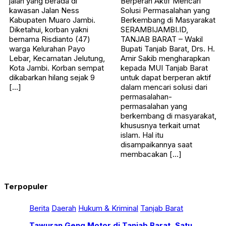
jalan yang berada di
Berperan Aktif Mencari
kawasan Jalan Ness
Solusi Permasalahan yang
Kabupaten Muaro Jambi.
Berkembang di Masyarakat
Diketahui, korban yakni
SERAMBIJAMBI.ID,
bernama Risdianto (47)
TANJAB BARAT – Wakil
warga Kelurahan Payo
Bupati Tanjab Barat, Drs. H.
Lebar, Kecamatan Jelutung,
Amir Sakib mengharapkan
Kota Jambi. Korban sempat
kepada MUI Tanjab Barat
dikabarkan hilang sejak 9
untuk dapat berperan aktif
[…]
dalam mencari solusi dari
permasalahan-
permasalahan yang
berkembang di masyarakat,
khususnya terkait umat
islam. Hal itu
disampaikannya saat
membacakan […]
Terpopuler
Berita
Daerah
Hukum & Kriminal
Tanjab Barat
Tawuran Geng Motor di Tanjab Barat, Satu