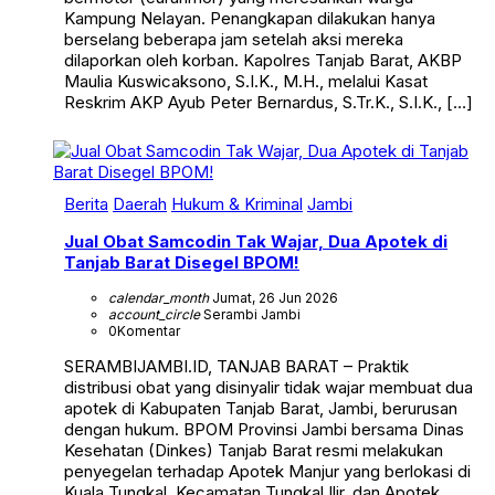
Kampung Nelayan. Penangkapan dilakukan hanya
berselang beberapa jam setelah aksi mereka
dilaporkan oleh korban. Kapolres Tanjab Barat, AKBP
Maulia Kuswicaksono, S.I.K., M.H., melalui Kasat
Reskrim AKP Ayub Peter Bernardus, S.Tr.K., S.I.K., […]
Berita
Daerah
Hukum & Kriminal
Jambi
Jual Obat Samcodin Tak Wajar, Dua Apotek di
Tanjab Barat Disegel BPOM!
calendar_month
Jumat, 26 Jun 2026
account_circle
Serambi Jambi
0
Komentar
SERAMBIJAMBI.ID, TANJAB BARAT – Praktik
distribusi obat yang disinyalir tidak wajar membuat dua
apotek di Kabupaten Tanjab Barat, Jambi, berurusan
dengan hukum. BPOM Provinsi Jambi bersama Dinas
Kesehatan (Dinkes) Tanjab Barat resmi melakukan
penyegelan terhadap Apotek Manjur yang berlokasi di
Kuala Tungkal, Kecamatan Tungkal Ilir, dan Apotek