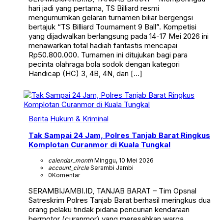
hari jadi yang pertama, TS Billiard resmi
mengumumkan gelaran turnamen biliar bergengsi
bertajuk “TS Billiard Tournament 9 Ball”. Kompetisi
yang dijadwalkan berlangsung pada 14-17 Mei 2026 ini
menawarkan total hadiah fantastis mencapai
Rp50.800.000. Turnamen ini ditujukan bagi para
pecinta olahraga bola sodok dengan kategori
Handicap (HC) 3, 4B, 4N, dan […]
Berita
Hukum & Kriminal
Tak Sampai 24 Jam, Polres Tanjab Barat Ringkus
Komplotan Curanmor di Kuala Tungkal
calendar_month
Minggu, 10 Mei 2026
account_circle
Serambi Jambi
0
Komentar
SERAMBIJAMBI.ID, TANJAB BARAT – Tim Opsnal
Satreskrim Polres Tanjab Barat berhasil meringkus dua
orang pelaku tindak pidana pencurian kendaraan
bermotor (curanmor) yang meresahkan warga