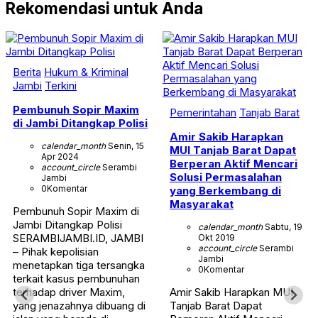
Rekomendasi untuk Anda
Berita
Hukum & Kriminal
Jambi
Terkini
Pembunuh Sopir Maxim
Pemerintahan
Tanjab Barat
di Jambi Ditangkap Polisi
Amir Sakib Harapkan
calendar_month
Senin, 15
MUI Tanjab Barat Dapat
Apr 2024
Berperan Aktif Mencari
account_circle
Serambi
Solusi Permasalahan
Jambi
0
Komentar
yang Berkembang di
Masyarakat
Pembunuh Sopir Maxim di
Jambi Ditangkap Polisi
calendar_month
Sabtu, 19
SERAMBIJAMBI.ID, JAMBI
Okt 2019
account_circle
Serambi
– Pihak kepolisian
Jambi
menetapkan tiga tersangka
0
Komentar
terkait kasus pembunuhan
terhadap driver Maxim,
Amir Sakib Harapkan MUI
yang jenazahnya dibuang di
Tanjab Barat Dapat