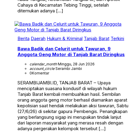
Cahaya di Kecamatan Tebing Tinggi, setelah
ditemukan adanya […]
Berita
Daerah
Hukum & Kriminal
Tanjab Barat
Terkini
Bawa Badik dan Celurit untuk Tawuran, 9
Anggota Geng Motor di Tanjab Barat Diringkus
calendar_month
Minggu, 28 Jun 2026
account_circle
Serambi Jambi
0
Komentar
SERAMBIJAMBI.ID, TANJAB BARAT – Upaya
menciptakan suasana kondusif di wilayah hukum
Tanjab Barat kembali membuahkan hasil. Sembilan
orang anggota geng motor berhasil diamankan aparat
kepolisian saat hendak melakukan aksi tawuran, Sabtu
(27/6/26) di sekitar gapura Pembengis. Penangkapan
yang berlangsung sigap ini merupakan tindak lanjut
dari laporan masyarakat yang merasa resah dengan
adanya pergerakan kelompok tersebut […]