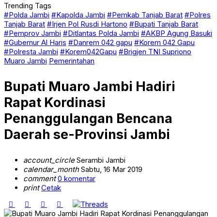
Trending Tags
#Polda Jambi
#Kapolda Jambi
#Pemkab Tanjab Barat
#Polres
Tanjab Barat
#Irjen Pol Rusdi Hartono
#Bupati Tanjab Barat
#Pemprov Jambi
#Ditlantas Polda Jambi
#AKBP Agung Basuki
#Gubernur Al Haris
#Danrem 042 gapu
#Korem 042 Gapu
#Polresta Jambi
#Korem042Gapu
#Brigjen TNI Supriono
Muaro Jambi
Pemerintahan
Bupati Muaro Jambi Hadiri
Rapat Kordinasi
Penanggulangan Bencana
Daerah se-Provinsi Jambi
account_circle
Serambi Jambi
calendar_month
Sabtu, 16 Mar 2019
comment
0 komentar
print
Cetak