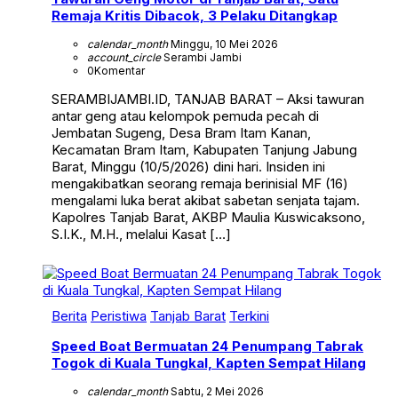
Remaja Kritis Dibacok, 3 Pelaku Ditangkap
calendar_month
Minggu, 10 Mei 2026
account_circle
Serambi Jambi
0
Komentar
SERAMBIJAMBI.ID, TANJAB BARAT – Aksi tawuran
antar geng atau kelompok pemuda pecah di
Jembatan Sugeng, Desa Bram Itam Kanan,
Kecamatan Bram Itam, Kabupaten Tanjung Jabung
Barat, Minggu (10/5/2026) dini hari. Insiden ini
mengakibatkan seorang remaja berinisial MF (16)
mengalami luka berat akibat sabetan senjata tajam.
Kapolres Tanjab Barat, AKBP Maulia Kuswicaksono,
S.I.K., M.H., melalui Kasat […]
Berita
Peristiwa
Tanjab Barat
Terkini
Speed Boat Bermuatan 24 Penumpang Tabrak
Togok di Kuala Tungkal, Kapten Sempat Hilang
calendar_month
Sabtu, 2 Mei 2026