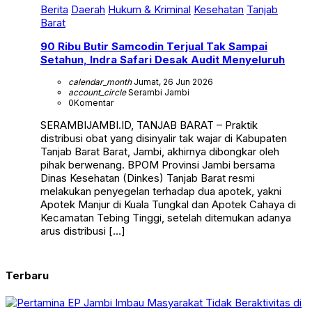
Berita
Daerah
Hukum & Kriminal
Kesehatan
Tanjab
Barat
90 Ribu Butir Samcodin Terjual Tak Sampai
Setahun, Indra Safari Desak Audit Menyeluruh
calendar_month
Jumat, 26 Jun 2026
account_circle
Serambi Jambi
0
Komentar
SERAMBIJAMBI.ID, TANJAB BARAT – Praktik
distribusi obat yang disinyalir tak wajar di Kabupaten
Tanjab Barat Barat, Jambi, akhirnya dibongkar oleh
pihak berwenang. BPOM Provinsi Jambi bersama
Dinas Kesehatan (Dinkes) Tanjab Barat resmi
melakukan penyegelan terhadap dua apotek, yakni
Apotek Manjur di Kuala Tungkal dan Apotek Cahaya di
Kecamatan Tebing Tinggi, setelah ditemukan adanya
arus distribusi […]
Terbaru