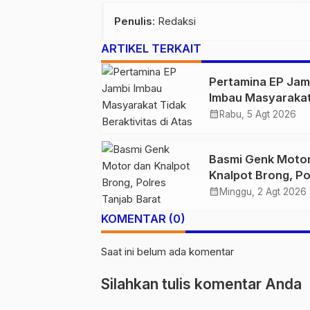
Penulis
: Redaksi
ARTIKEL TERKAIT
Pertamina EP Jam
Imbau Masyaraka
Tidak Beraktivitas
calendar_month
Rabu, 5 Agt 2026
Atas Jalur Pipa M
Demi Keselamata
Basmi Genk Moto
Bersama
Knalpot Brong, Po
Tanjab Barat Am
calendar_month
Minggu, 2 Agt 2026
Belasan Kendaraa
KOMENTAR (0)
Saat ini belum ada komentar
Silahkan tulis komentar Anda