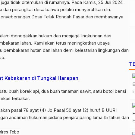
uga tidak ditemukan di rumahnya. Pada Kamis, 25 Juli 2024,
si dari perangkat desa bahwa pelaku menyerahkan diri.
 penyeberangan Desa Teluk Rendah Pasar dan membawanya
 dalam menegakkan hukum dan menjaga lingkungan dari
embakaran lahan. Kami akan terus meningkatkan upaya
 pembakaran hutan dan lahan demi kelestarian lingkungan dan
bo.
T
at Kebakaran di Tungkal Harapan
 satu buah korek api, dua buah tanaman sawit, satu botol berisi
bekas terbakar.
akan pasal 78 ayat (4) Jo Pasal 50 ayat (2) huruf B UURI
gan ancaman hukuman pidana penjara paling lama 15 tahun dan
olres Tebo