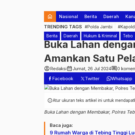
home
Nasional
Berita
Daerah
Kan
TRENDING TAGS
#Polda Jambi
#Kapold
Berita
Daerah
Hukum & Kriminal
Tebo
Buka Lahan denga
Amankan Satu Pela
account_circle
calendar_month
comment
Redaksi
Jumat, 26 Jul 2024
0 komen
Facebook
Twitter
Whatsapp
info
Atur ukuran teks artikel ini untuk mendap
Buka Lahan dengan Membakar, Polres Teb
Baca juga:
9 Rumah Warga di Tebing Tinggi Lu