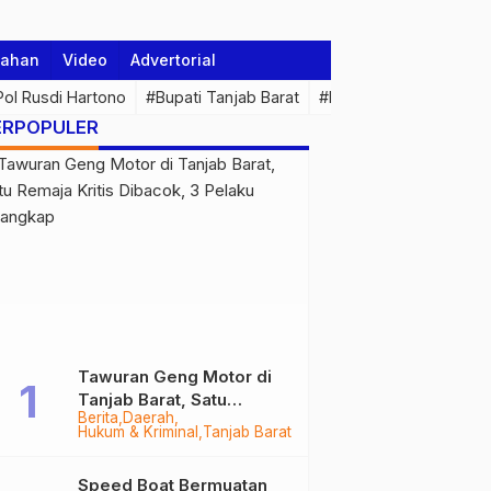
tahan
Video
Advertorial
 Pol Rusdi Hartono
#Bupati Tanjab Barat
#Pemprov Jambi
#Di
ERPOPULER
Tawuran Geng Motor di
Tanjab Barat, Satu
Berita
Daerah
Remaja Kritis Dibacok, 3
Hukum & Kriminal
Tanjab Barat
Pelaku Ditangkap
Speed Boat Bermuatan