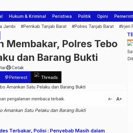
al
Hukum & Kriminal
Peristiwa
Politik
Opini
Pemerin
a Jambi
#Pemkab Tanjab Barat
#Polres Tanjab Barat
#Irjen
T
n Membakar, Polres Tebo
ku dan Barang Bukti
print
tar
Cetak
Pinterest
Threads
text_increase
atkan pengalaman membaca terbaik.
text_decrease
o Amankan Satu Pelaku dan Barang Bukti
des Terbakar, Polisi : Penyebab Masih dalam