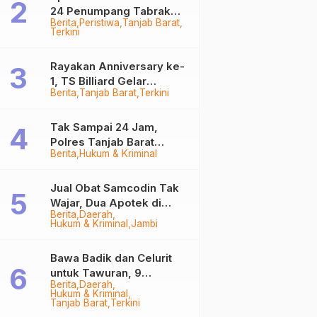
24 Penumpang Tabrak
Berita
Peristiwa
Tanjab Barat
Togok di Kuala Tungkal,
Terkini
Kapten Sempat Hilang
Rayakan Anniversary ke-
1, TS Billiard Gelar
Berita
Tanjab Barat
Terkini
Turnamen 9 Ball
Berhadiah Rp50,8 Juta
Tak Sampai 24 Jam,
Polres Tanjab Barat
Berita
Hukum & Kriminal
Ringkus Komplotan
Curanmor di Kuala
Tungkal
Jual Obat Samcodin Tak
Wajar, Dua Apotek di
Berita
Daerah
Tanjab Barat Disegel
Hukum & Kriminal
Jambi
BPOM!
Bawa Badik dan Celurit
untuk Tawuran, 9
Berita
Daerah
Anggota Geng Motor di
Hukum & Kriminal
Tanjab Barat Diringkus
Tanjab Barat
Terkini