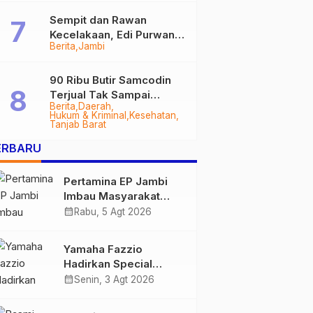
Sempit dan Rawan
Kecelakaan, Edi Purwanto
Berita
Jambi
Targetkan Jalan Lintas
Tungkal-Jambi Mulus di
2028
90 Ribu Butir Samcodin
Terjual Tak Sampai
Berita
Daerah
Setahun, Indra Safari
Hukum & Kriminal
Kesehatan
Desak Audit Menyeluruh
Tanjab Barat
ERBARU
Pertamina EP Jambi
Imbau Masyarakat
Tidak Beraktivitas di
calendar_month
Rabu, 5 Agt 2026
Atas Jalur Pipa Migas
Demi Keselamatan
Yamaha Fazzio
Bersama
Hadirkan Special
Edition Sunset Blue,
calendar_month
Senin, 3 Agt 2026
Tampilkan Nuansa
Retro Summer yang