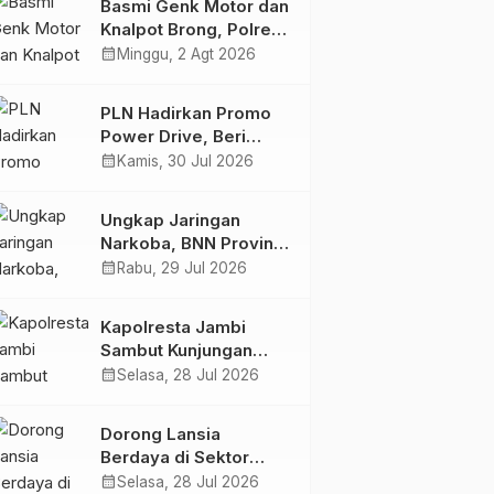
Basmi Genk Motor dan
Semakin Skena
Knalpot Brong, Polres
Tanjab Barat Amankan
calendar_month
Minggu, 2 Agt 2026
Belasan Kendaraan
PLN Hadirkan Promo
Power Drive, Beri
Diskon Tambah Daya
calendar_month
Kamis, 30 Jul 2026
50% di Ajang GIIAS
2026
Ungkap Jaringan
Narkoba, BNN Provinsi
Jambi dan Bea Cukai
calendar_month
Rabu, 29 Jul 2026
Amankan Sembilan
Pelaku beserta 766
Kapolresta Jambi
Butir Ekstasi dan 146
Sambut Kunjungan
Gram Sabu
Ketua dan Pengurus
calendar_month
Selasa, 28 Jul 2026
PWI Kota Jambi
Perkuat Sinergi dan
Dorong Lansia
Kolaborasi
Berdaya di Sektor
Hijau, Pertamina EP
calendar_month
Selasa, 28 Jul 2026