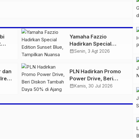
bi
Yamaha Fazzio
t
Hadirkan Special
 di
Edition Sunset Blue,
calendar_month
Senin, 3 Agt 2026
igas
Tampilkan Nuansa
n
Retro Summer yang
r dan
PLN Hadirkan Promo
Semakin Skena
lres
Power Drive, Beri
ankan
Diskon Tambah Daya
calendar_month
Kamis, 30 Jul 2026
n
50% di Ajang GIIAS
2026