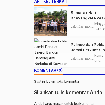
ARTIKEL TERKAIT
Semarak Hari
Bhayangkara ke 8
IOF X Bhayangkar
Minggu
calendar_month
Off-Road Challen
Jul 20
2026 Resmi di Tut
Kapolda Jambi
Pelindo dan Polda
Apresiasi Sportivi
Jambi Perkuat Sin
dan Kebersamaan
Bangun Benteng A
Peserta
Kamis, 
calendar_month
Narkoba di Kawa
2026
Pelabuhan
KOMENTAR (0)
Saat ini belum ada komentar
Silahkan tulis komentar Anda
Anda harus
masuk
untuk berkomentar.