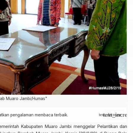
emkab Muaro Jambi/Humas"
text_increas
apatkan pengalaman membaca terbaik.
text_decrease
erintah Kabupaten Muaro Jambi menggelar Pelantikan dan