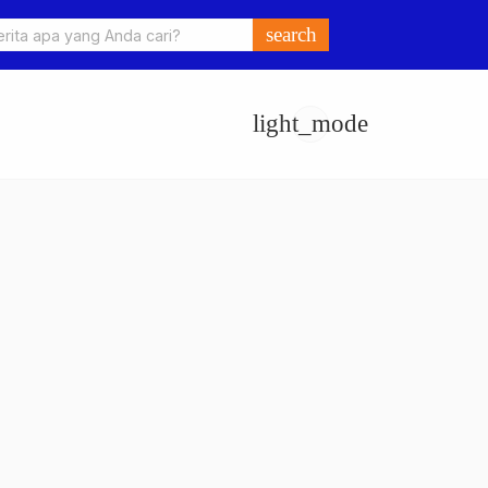
o Ungkap Kasus Pengeroyokan dan Penganiayaan, Dua Pelaku
search
an di Sumay Ditahan
light_mode