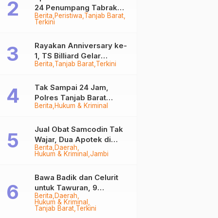
24 Penumpang Tabrak
Berita
Peristiwa
Tanjab Barat
Togok di Kuala Tungkal,
Terkini
Kapten Sempat Hilang
Rayakan Anniversary ke-
1, TS Billiard Gelar
Berita
Tanjab Barat
Terkini
Turnamen 9 Ball
Berhadiah Rp50,8 Juta
Tak Sampai 24 Jam,
Polres Tanjab Barat
Berita
Hukum & Kriminal
Ringkus Komplotan
Curanmor di Kuala
Tungkal
Jual Obat Samcodin Tak
Wajar, Dua Apotek di
Berita
Daerah
Tanjab Barat Disegel
Hukum & Kriminal
Jambi
BPOM!
Bawa Badik dan Celurit
e
untuk Tawuran, 9
Berita
Daerah
Anggota Geng Motor di
Hukum & Kriminal
Tanjab Barat Diringkus
Tanjab Barat
Terkini