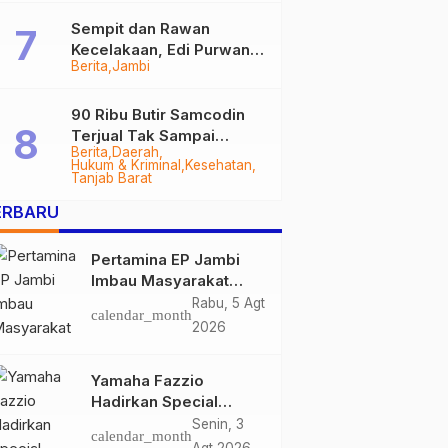
Sempit dan Rawan
Kecelakaan, Edi Purwanto
Berita
Jambi
Targetkan Jalan Lintas
Tungkal-Jambi Mulus di
2028
90 Ribu Butir Samcodin
Terjual Tak Sampai
Berita
Daerah
Setahun, Indra Safari
Hukum & Kriminal
Kesehatan
Desak Audit Menyeluruh
Tanjab Barat
ERBARU
Pertamina EP Jambi
Imbau Masyarakat
Tidak Beraktivitas di
Rabu, 5 Agt
calendar_month
Atas Jalur Pipa Migas
2026
Demi Keselamatan
Bersama
Yamaha Fazzio
Hadirkan Special
Edition Sunset Blue,
Senin, 3
calendar_month
Tampilkan Nuansa