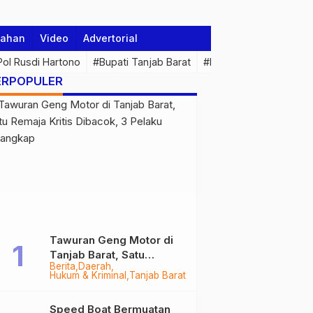
tahan
Video
Advertorial
 Pol Rusdi Hartono
#Bupati Tanjab Barat
#Pemprov Jambi
#Di
ERPOPULER
Tawuran Geng Motor di
Tanjab Barat, Satu
Berita
Daerah
Remaja Kritis Dibacok, 3
Hukum & Kriminal
Tanjab Barat
Pelaku Ditangkap
Speed Boat Bermuatan