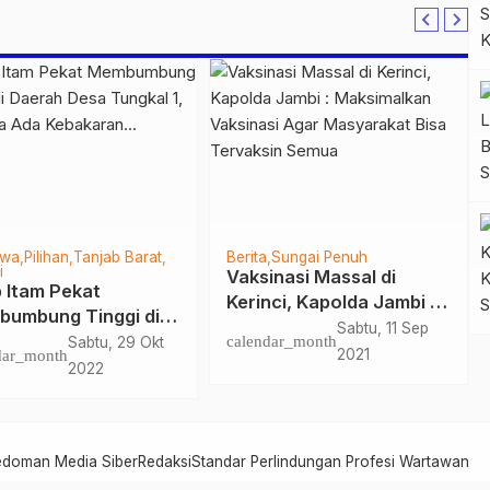
a
Politik
Tanjab Barat
Berita
Tanjab Barat
inan Majelis Taklim
DPRD Tanjab Barat Gelar
 n Roll Kuala
Paripurna Pengumuman
kal Imbau
Penetapan Paslon Bupati
Selasa, 9 Jan
Selasa, 14 Jan
dar_month
calendar_month
yarakat Wujudkan
dan Wakil Bupati Terpilih
2024
2025
lu Damai
Pilkada Serentak Tahun
2024
edoman Media Siber
Redaksi
Standar Perlindungan Profesi Wartawan