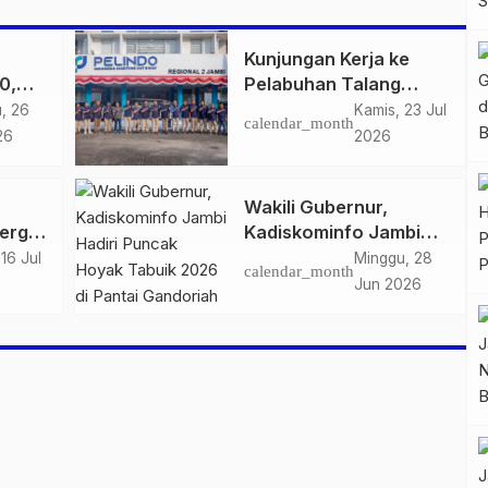
Kunjungan Kerja ke
0,
Pelabuhan Talang
a
Duku, Komut PT
, 26
Kamis, 23 Jul
calendar_month
ge
Pelabuhan Indonesia
26
2026
up,
Apresiasi Kinerja
Pelindo Jambi Terus
Wakili Gubernur,
tas
Tingkatkan Pelayanan
ergi
Kadiskominfo Jambi
nti
Hadiri Puncak Hoyak
16 Jul
Minggu, 28
calendar_month
san
Tabuik 2026 di Pantai
Jun 2026
Gandoriah