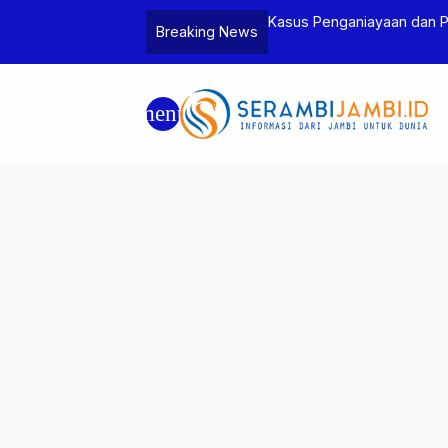
Jambi dan Bea Cukai Amankan Sembilan
Kasus Penganiayaan dan 
Breaking News
6 Gram Sabu
Tersangka
menu