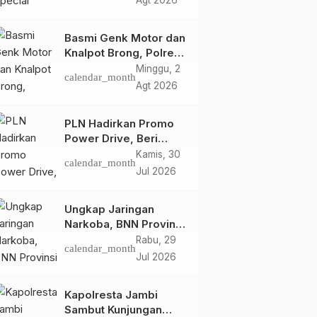
Agt 2026
Retro Summer yang
Semakin Skena
Basmi Genk Motor dan
Knalpot Brong, Polres
Tanjab Barat Amankan
Minggu, 2
calendar_month
Belasan Kendaraan
Agt 2026
PLN Hadirkan Promo
Power Drive, Beri
Diskon Tambah Daya
Kamis, 30
calendar_month
50% di Ajang GIIAS
Jul 2026
2026
Ungkap Jaringan
Narkoba, BNN Provinsi
Jambi dan Bea Cukai
Rabu, 29
calendar_month
Amankan Sembilan
Jul 2026
Pelaku beserta 766
Butir Ekstasi dan 146
Kapolresta Jambi
Gram Sabu
Sambut Kunjungan