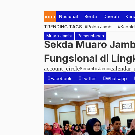
home
Nasional
Berita
Daerah
Kan
TRENDING TAGS
#Polda Jambi
#Kapold
Muaro Jambi
Pemerintahan
Sekda Muaro Jambi
Fungsional di Lin
account_circle
calendar
Serambi Jambi
Facebook
Twitter
Whatsapp