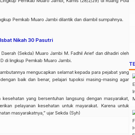
 Lingkup Pemkab Muaro Jambi, Kamis (28/2/29) di Ruang Pola
ingkup Pemkab Muaro Jambi dilantik dan diambil sumpahnya.
Isbat Nikah 30 Pasutri
s Daerah (Sekda) Muaro Jambi M. Fadhil Arief dan dihadiri oleh
OPD di lingkup Pemkab Muaro Jambi.
T
 sambutannya mengucapkan selamat kepada para pejabat yang
 dengan baik dan benar, pelajari tupoksi masing-masing agar
an kesehatan yang bersentuhan langsung dengan masyarakat,
erikan pelayanan kesehatan untuk mayarakat. Karena untuk
atan masyarakatnya,” ujar Sekda (Syh)