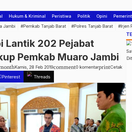
al
Hukum & Kriminal
Peristiwa
Politik
Opini
Pemerin
a Jambi
#Pemkab Tanjab Barat
#Polres Tanjab Barat
#Irjen
T
 Lantik 202 Pejabat
gkup Pemkab Muaro Jambi
_month
comment
print
Kamis, 28 Feb 2019
0 komentar
Cetak
Pinterest
Threads