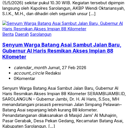
(5/5/2026) sekitar pukul 10.30 WIB. Kegiatan tersebut dipimpin
langsung oleh Kapolres Sarolangun, AKBP Wendi Oktariansyah,
S.I.K., M.H., dan dihadiri oleh sejumlah unsur […]
Berita
Daerah
Sarolangun
Senyum Warga Batang Asai Sambut Jalan Baru,
Gubernur Al Haris Resmikan Akses Impian 88
Kilometer
calendar_month
Jumat, 27 Feb 2026
account_circle
Redaksi
0
Komentar
Senyum Warga Batang Asai Sambut Jalan Baru, Gubernur Al
Haris Resmikan Akses Impian 88 Kilometer SERAMBIJAMBI.ID,
SAROLANGUN – Gubernur Jambi, Dr. H. Al Haris, S.Sos, MH
menandatangani prasasti peresmian Jalan Simpang Pelawan–
Batang Asai sepanjang lebih kurang 88 kilometer.
Penandatanganan dilaksanakan di Masjid Jami’ Al Muhajirin,
Pasar Gerabak, Desa Pekan Gedang, Kecamatan Batang Asai,
Kabupaten Sarolangun, […]