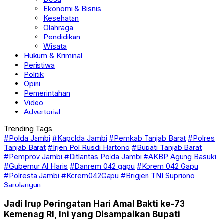
Ekonomi & Bisnis
Kesehatan
Olahraga
Pendidikan
Wisata
Hukum & Kriminal
Peristiwa
Politik
Opini
Pemerintahan
Video
Advertorial
Trending Tags
#Polda Jambi
#Kapolda Jambi
#Pemkab Tanjab Barat
#Polres
Tanjab Barat
#Irjen Pol Rusdi Hartono
#Bupati Tanjab Barat
#Pemprov Jambi
#Ditlantas Polda Jambi
#AKBP Agung Basuki
#Gubernur Al Haris
#Danrem 042 gapu
#Korem 042 Gapu
#Polresta Jambi
#Korem042Gapu
#Brigjen TNI Supriono
Sarolangun
Jadi Irup Peringatan Hari Amal Bakti ke-73
Kemenag RI, Ini yang Disampaikan Bupati