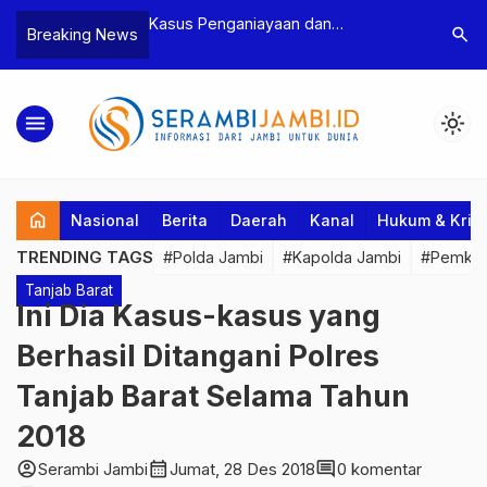
n Narkoba, BNN
Kasus Penganiayaan dan
Polres T
search
Breaking News
dan Bea Cukai
Pengancaman Ketua BPD, Polres
Pengeroy
an Pelaku beserta
Tebo Tetapkan Dua Tersangka
Dua Pela
si dan 146 Gram
Ditahan
menu
light_mode
home
Nasional
Berita
Daerah
Kanal
Hukum & Krim
TRENDING TAGS
#Polda Jambi
#Kapolda Jambi
#Pemkab
Tanjab Barat
Ini Dia Kasus-kasus yang
Berhasil Ditangani Polres
Tanjab Barat Selama Tahun
2018
account_circle
calendar_month
comment
Serambi Jambi
Jumat, 28 Des 2018
0 komentar