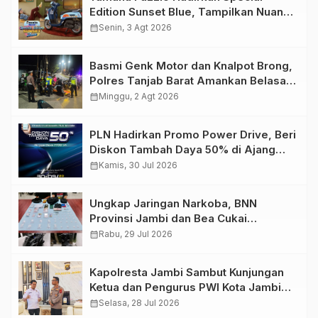
Edition Sunset Blue, Tampilkan Nuansa
Retro Summer yang Semakin Skena
calendar_month
Senin, 3 Agt 2026
Basmi Genk Motor dan Knalpot Brong,
Polres Tanjab Barat Amankan Belasan
Kendaraan
calendar_month
Minggu, 2 Agt 2026
PLN Hadirkan Promo Power Drive, Beri
Diskon Tambah Daya 50% di Ajang
GIIAS 2026
calendar_month
Kamis, 30 Jul 2026
Ungkap Jaringan Narkoba, BNN
Provinsi Jambi dan Bea Cukai
Amankan Sembilan Pelaku beserta
calendar_month
Rabu, 29 Jul 2026
766 Butir Ekstasi dan 146 Gram Sabu
Kapolresta Jambi Sambut Kunjungan
Ketua dan Pengurus PWI Kota Jambi
Perkuat Sinergi dan Kolaborasi
calendar_month
Selasa, 28 Jul 2026