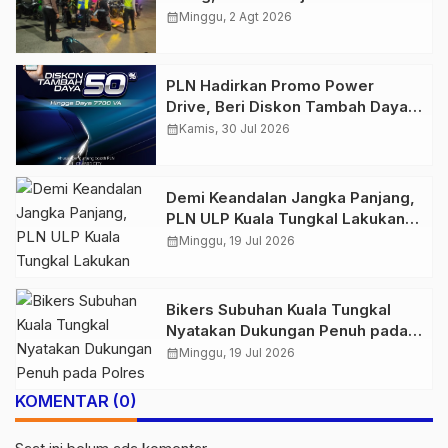
Amankan Belasan Kendaraan
calendar_month
Minggu, 2 Agt 2026
PLN Hadirkan Promo Power
Drive, Beri Diskon Tambah Daya
50% di Ajang GIIAS 2026
calendar_month
Kamis, 30 Jul 2026
Demi Keandalan Jangka Panjang,
PLN ULP Kuala Tungkal Lakukan
Pemeliharaan Jaringan Berkala
calendar_month
Minggu, 19 Jul 2026
Bikers Subuhan Kuala Tungkal
Nyatakan Dukungan Penuh pada
Polres Tanjab Barat Berantas
calendar_month
Minggu, 19 Jul 2026
Geng Motor
KOMENTAR (0)