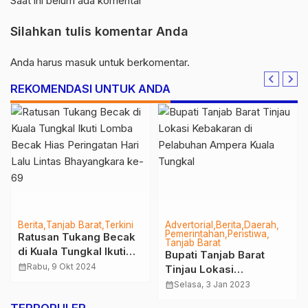
Saat ini belum ada komentar
Silahkan tulis komentar Anda
Anda harus
masuk
untuk berkomentar.
REKOMENDASI UNTUK ANDA
Berita
Jambi
Berita
Daerah
Tanjab Timur
Jalankan Maklumat
PetroChina Jabung
Kapolri, Polda Jambi :
Mulai Sosialisasi Survei
Tidak Ada Kerumunan
Seismik 2023
calendar_month
Rabu, 23 Des 2020
calendar_month
Selasa, 5 Sep 2023
Selama Natal dan Tahun
Baru