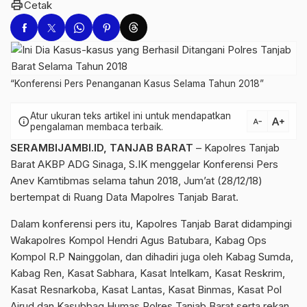
print
Cetak
“Konferensi Pers Penanganan Kasus Selama Tahun 2018”
Atur ukuran teks artikel ini untuk mendapatkan
text_increase
info
text_decrease
pengalaman membaca terbaik.
SERAMBIJAMBI.ID, TANJAB BARAT
– Kapolres Tanjab
Barat AKBP ADG Sinaga, S.IK menggelar Konferensi Pers
Anev Kamtibmas selama tahun 2018, Jum’at (28/12/18)
bertempat di Ruang Data Mapolres Tanjab Barat.
Dalam konferensi pers itu, Kapolres Tanjab Barat didampingi
Wakapolres Kompol Hendri Agus Batubara, Kabag Ops
Kompol R.P Nainggolan, dan dihadiri juga oleh Kabag Sumda,
Kabag Ren, Kasat Sabhara, Kasat Intelkam, Kasat Reskrim,
Kasat Resnarkoba, Kasat Lantas, Kasat Binmas, Kasat Pol
Airud dan Kasubbag Humas Polres Tanjab Barat serta rekan