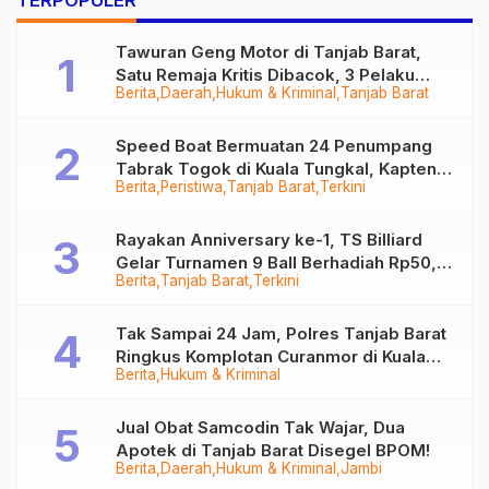
TERPOPULER
Tawuran Geng Motor di Tanjab Barat,
Satu Remaja Kritis Dibacok, 3 Pelaku
Berita
Daerah
Hukum & Kriminal
Tanjab Barat
Ditangkap
Speed Boat Bermuatan 24 Penumpang
Tabrak Togok di Kuala Tungkal, Kapten
Berita
Peristiwa
Tanjab Barat
Terkini
Sempat Hilang
Rayakan Anniversary ke-1, TS Billiard
Gelar Turnamen 9 Ball Berhadiah Rp50,8
Berita
Tanjab Barat
Terkini
Juta
Tak Sampai 24 Jam, Polres Tanjab Barat
Ringkus Komplotan Curanmor di Kuala
Berita
Hukum & Kriminal
Tungkal
Jual Obat Samcodin Tak Wajar, Dua
Apotek di Tanjab Barat Disegel BPOM!
Berita
Daerah
Hukum & Kriminal
Jambi