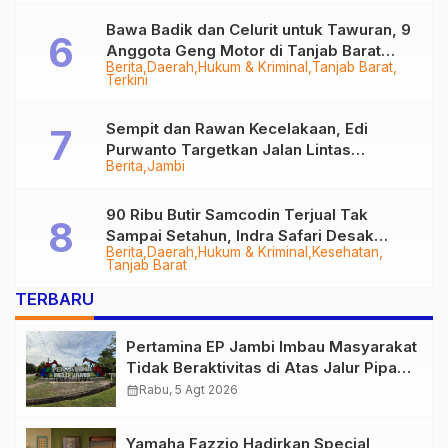
Bawa Badik dan Celurit untuk Tawuran, 9
Anggota Geng Motor di Tanjab Barat
Berita
Daerah
Hukum & Kriminal
Tanjab Barat
Diringkus
Terkini
Sempit dan Rawan Kecelakaan, Edi
Purwanto Targetkan Jalan Lintas
Berita
Jambi
Tungkal-Jambi Mulus di 2028
90 Ribu Butir Samcodin Terjual Tak
Sampai Setahun, Indra Safari Desak
Berita
Daerah
Hukum & Kriminal
Kesehatan
Audit Menyeluruh
Tanjab Barat
TERBARU
Pertamina EP Jambi Imbau Masyarakat
Tidak Beraktivitas di Atas Jalur Pipa
Migas Demi Keselamatan Bersama
calendar_month
Rabu, 5 Agt 2026
Yamaha Fazzio Hadirkan Special