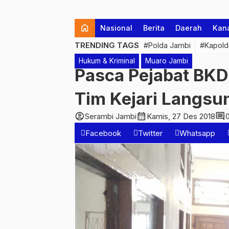
home
Nasional
Berita
Daerah
Kan
TRENDING TAGS
#Polda Jambi
#Kapold
Hukum & Kriminal
Muaro Jambi
Pasca Pejabat BK
Tim Kejari Langsu
account_circle
calendar_month
comment
Serambi Jambi
Kamis, 27 Des 2018
Facebook
Twitter
Whatsapp