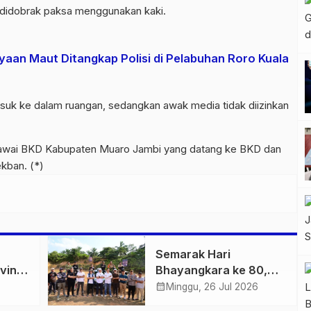
 didobrak paksa menggunakan kaki.
yaan Maut Ditangkap Polisi di Pelabuhan Roro Kuala
masuk ke dalam ruangan, sedangkan awak media tidak diizinkan
gawai BKD Kabupaten Muaro Jambi yang datang ke BKD dan
kban. (*)
Semarak Hari
vinsi
Bhayangkara ke 80,
kai
IOF X Bhayangkara
calendar_month
Minggu, 26 Jul 2026
n
Off-Road Challenge