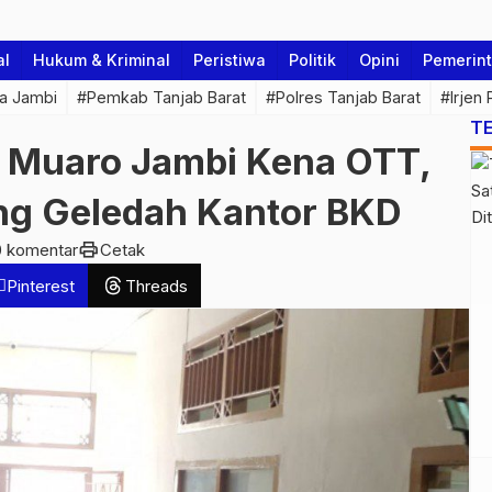
al
Hukum & Kriminal
Peristiwa
Politik
Opini
Pemerin
a Jambi
#Pemkab Tanjab Barat
#Polres Tanjab Barat
#Irjen
T
D Muaro Jambi Kena OTT,
ng Geledah Kantor BKD
print
0 komentar
Cetak
Pinterest
Threads