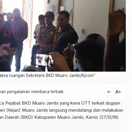
aksa ruangan Sekretaris BKD Muaro Jambi/Kjcom”
text_increase
atkan pengalaman membaca terbaik.
text_decrease
ca Pejabat BKD Muaro Jambi yang kena OTT terkait dugaan
ri (Kejari) Muaro Jambi langsung mendatangi dan melakukan
n Daerah (BKD) Kabupaten Muaro Jambi, Kamis (27/12/18)