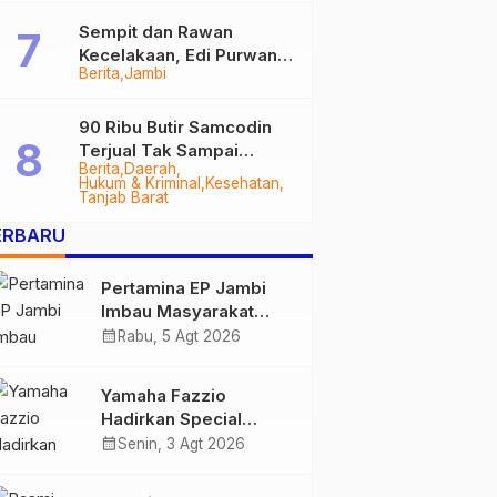
Sempit dan Rawan
Kecelakaan, Edi Purwanto
Berita
Jambi
Targetkan Jalan Lintas
Tungkal-Jambi Mulus di
2028
90 Ribu Butir Samcodin
Terjual Tak Sampai
Berita
Daerah
Setahun, Indra Safari
Hukum & Kriminal
Kesehatan
Desak Audit Menyeluruh
Tanjab Barat
ERBARU
Pertamina EP Jambi
Imbau Masyarakat
Tidak Beraktivitas di
calendar_month
Rabu, 5 Agt 2026
Atas Jalur Pipa Migas
Demi Keselamatan
Yamaha Fazzio
Bersama
Hadirkan Special
Edition Sunset Blue,
calendar_month
Senin, 3 Agt 2026
Tampilkan Nuansa
Retro Summer yang