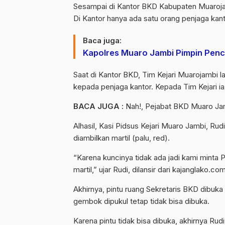
Sesampai di Kantor BKD Kabupaten Muarojam
Di Kantor hanya ada satu orang penjaga kant
Baca juga:
Kapolres Muaro Jambi Pimpin Pen
Saat di Kantor BKD, Tim Kejari Muarojambi
kepada penjaga kantor. Kepada Tim Kejari i
BACA JUGA :
Nah!, Pejabat BKD Muaro J
Alhasil, Kasi Pidsus Kejari Muaro Jambi, Ru
diambilkan martil (palu, red).
“Karena kuncinya tidak ada jadi kami minta
martil,” ujar Rudi, dilansir dari kajanglako.
Akhirnya, pintu ruang Sekretaris BKD dibuk
gembok dipukul tetap tidak bisa dibuka.
Karena pintu tidak bisa dibuka, akhirnya Rud