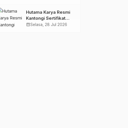
Jambi Gagas
Lansiapreneur Batik
Hutama Karya Resmi
Eco-Print
Kantongi Sertifikat
Persetujuan Laik
calendar_month
Selasa, 28 Jul 2026
Fungsi Struktur
Jembatan Musi V Tol
Palembang–Betung