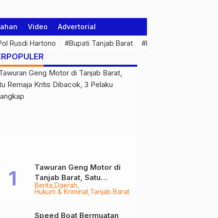
tahan
Video
Advertorial
 Pol Rusdi Hartono
#Bupati Tanjab Barat
#Pemprov Jambi
#Di
ERPOPULER
Tawuran Geng Motor di
Tanjab Barat, Satu
Berita
Daerah
Remaja Kritis Dibacok, 3
Hukum & Kriminal
Tanjab Barat
Pelaku Ditangkap
Speed Boat Bermuatan