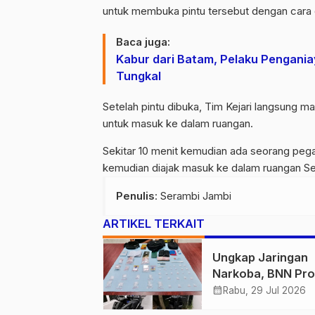
untuk membuka pintu tersebut dengan cara
Baca juga:
Kabur dari Batam, Pelaku Pengania
Tungkal
Setelah pintu dibuka, Tim Kejari langsung 
untuk masuk ke dalam ruangan.
Sekitar 10 menit kemudian ada seorang pe
kemudian diajak masuk ke dalam ruangan Se
Penulis
: Serambi Jambi
ARTIKEL TERKAIT
Ungkap Jaringan
Narkoba, BNN Pro
Jambi dan Bea Cu
calendar_month
Rabu, 29 Jul 2026
Amankan Sembila