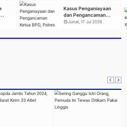
66
2026 Resmi di Tutup,
e
Kasus Penganiayaan
146
Kapolda Jambi
dan Pengancaman
Apresiasi Sportivitas
Ketua BPD, Polres
calendar_month
dan Kebersamaan
Jumat, 17 Jul 2026
sia
Tebo Tetapkan Dua
Peserta
Tersangka
us
anan