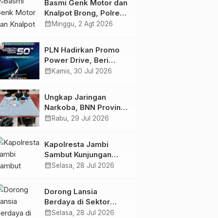
Basmi Genk Motor dan
Semakin Skena
Knalpot Brong, Polres
Tanjab Barat Amankan
calendar_month
Minggu, 2 Agt 2026
Belasan Kendaraan
PLN Hadirkan Promo
Power Drive, Beri
Diskon Tambah Daya
calendar_month
Kamis, 30 Jul 2026
50% di Ajang GIIAS
2026
Ungkap Jaringan
Narkoba, BNN Provinsi
Jambi dan Bea Cukai
calendar_month
Rabu, 29 Jul 2026
Amankan Sembilan
Pelaku beserta 766
Kapolresta Jambi
Butir Ekstasi dan 146
Sambut Kunjungan
Gram Sabu
Ketua dan Pengurus
calendar_month
Selasa, 28 Jul 2026
PWI Kota Jambi
Perkuat Sinergi dan
Dorong Lansia
Kolaborasi
Berdaya di Sektor
Hijau, Pertamina EP
calendar_month
Selasa, 28 Jul 2026