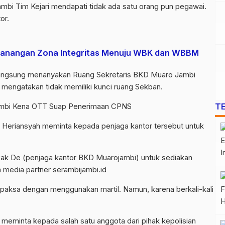
bi Tim Kejari mendapati tidak ada satu orang pun pegawai.
or.
canangan Zona Integritas Menuju WBK dan WBBM
 langsung menanyakan Ruang Sekretaris BKD Muaro Jambi
a mengatakan tidak memiliki kunci ruang Sekban.
T
ambi Kena OTT Suap Penerimaan CPNS
di Heriansyah meminta kepada penjaga kantor tersebut untuk
 Pak De (penjaga kantor BKD Muarojambi) untuk sediakan
com media partner serambijambi.id
a paksa dengan menggunakan martil. Namun, karena berkali-kali
i meminta kepada salah satu anggota dari pihak kepolisian