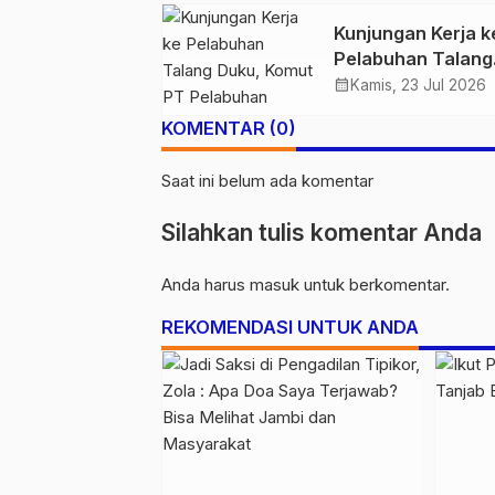
Pelaku beserta 7
Kunjungan Kerja k
Butir Ekstasi dan 
Pelabuhan Talang
Gram Sabu
Duku, Komut PT
calendar_month
Kamis, 23 Jul 2026
Pelabuhan Indone
KOMENTAR (0)
Apresiasi Kinerja
Pelindo Jambi Ter
Saat ini belum ada komentar
Tingkatkan Pelay
Silahkan tulis komentar Anda
Anda harus
masuk
untuk berkomentar.
REKOMENDASI UNTUK ANDA