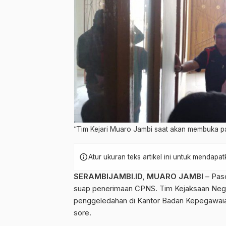
“Tim Kejari Muaro Jambi saat akan membuka p
info
Atur ukuran teks artikel ini untuk mendap
SERAMBIJAMBI.ID, MUARO JAMBI
– Pas
suap penerimaan CPNS. Tim Kejaksaan Nege
penggeledahan di Kantor Badan Kepegawaia
sore.