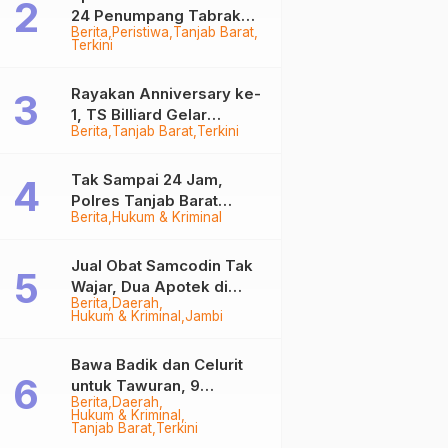
24 Penumpang Tabrak
Berita
Peristiwa
Tanjab Barat
Togok di Kuala Tungkal,
Terkini
Kapten Sempat Hilang
Rayakan Anniversary ke-
1, TS Billiard Gelar
Berita
Tanjab Barat
Terkini
Turnamen 9 Ball
Berhadiah Rp50,8 Juta
Tak Sampai 24 Jam,
Polres Tanjab Barat
Berita
Hukum & Kriminal
Ringkus Komplotan
Curanmor di Kuala
Tungkal
Jual Obat Samcodin Tak
Wajar, Dua Apotek di
Berita
Daerah
Tanjab Barat Disegel
Hukum & Kriminal
Jambi
BPOM!
Bawa Badik dan Celurit
untuk Tawuran, 9
Berita
Daerah
Anggota Geng Motor di
Hukum & Kriminal
Tanjab Barat Diringkus
Tanjab Barat
Terkini