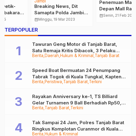
Ekonomi & Bisnis
Jambi
Penemuan Mayat
10 Tahun Anniversary
Depan Mall Ramayana,
Rumah Kito Resort Hotel
Camat Pasar : Sedang
calendar_month
Senin, 21 Feb 2022
Jambi By Waringin,
calendar_month
Jumat, 15 Nov 2024
Dilakukan Penyelidikan
Berikan Santunan
Polisi
TERPOPULER
Kepada Anak Panti
Asuhan
Tawuran Geng Motor di Tanjab Barat,
Satu Remaja Kritis Dibacok, 3 Pelaku
Berita
Daerah
Hukum & Kriminal
Tanjab Barat
Ditangkap
Speed Boat Bermuatan 24 Penumpang
Tabrak Togok di Kuala Tungkal, Kapten
Berita
Peristiwa
Tanjab Barat
Terkini
Sempat Hilang
Rayakan Anniversary ke-1, TS Billiard
Gelar Turnamen 9 Ball Berhadiah Rp50,8
Berita
Tanjab Barat
Terkini
Juta
Tak Sampai 24 Jam, Polres Tanjab Barat
Ringkus Komplotan Curanmor di Kuala
Berita
Hukum & Kriminal
Tungkal