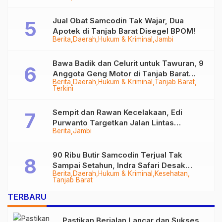
Jual Obat Samcodin Tak Wajar, Dua
Apotek di Tanjab Barat Disegel BPOM!
Berita
Daerah
Hukum & Kriminal
Jambi
Bawa Badik dan Celurit untuk Tawuran, 9
Anggota Geng Motor di Tanjab Barat
Berita
Daerah
Hukum & Kriminal
Tanjab Barat
Diringkus
Terkini
Sempit dan Rawan Kecelakaan, Edi
Purwanto Targetkan Jalan Lintas
Berita
Jambi
Tungkal-Jambi Mulus di 2028
90 Ribu Butir Samcodin Terjual Tak
Sampai Setahun, Indra Safari Desak
Berita
Daerah
Hukum & Kriminal
Kesehatan
Audit Menyeluruh
Tanjab Barat
TERBARU
Pastikan Berjalan Lancar dan Sukses,