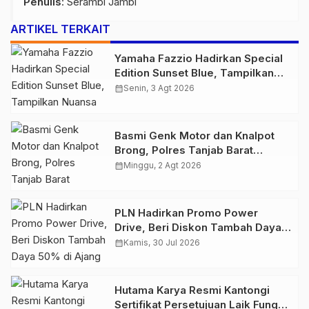
Penulis
: Serambi Jambi
ARTIKEL TERKAIT
Yamaha Fazzio Hadirkan Special
Edition Sunset Blue, Tampilkan
Nuansa Retro Summer yang
calendar_month
Senin, 3 Agt 2026
Semakin Skena
Basmi Genk Motor dan Knalpot
Brong, Polres Tanjab Barat
Amankan Belasan Kendaraan
calendar_month
Minggu, 2 Agt 2026
PLN Hadirkan Promo Power
Drive, Beri Diskon Tambah Daya
50% di Ajang GIIAS 2026
calendar_month
Kamis, 30 Jul 2026
Hutama Karya Resmi Kantongi
Sertifikat Persetujuan Laik Fungsi