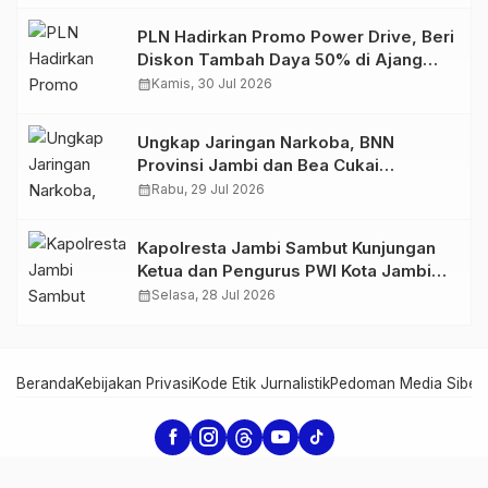
PLN Hadirkan Promo Power Drive, Beri
Diskon Tambah Daya 50% di Ajang
GIIAS 2026
calendar_month
Kamis, 30 Jul 2026
Ungkap Jaringan Narkoba, BNN
Provinsi Jambi dan Bea Cukai
Amankan Sembilan Pelaku beserta
calendar_month
Rabu, 29 Jul 2026
766 Butir Ekstasi dan 146 Gram Sabu
Kapolresta Jambi Sambut Kunjungan
Ketua dan Pengurus PWI Kota Jambi
Perkuat Sinergi dan Kolaborasi
calendar_month
Selasa, 28 Jul 2026
Beranda
Kebijakan Privasi
Kode Etik Jurnalistik
Pedoman Media Siber