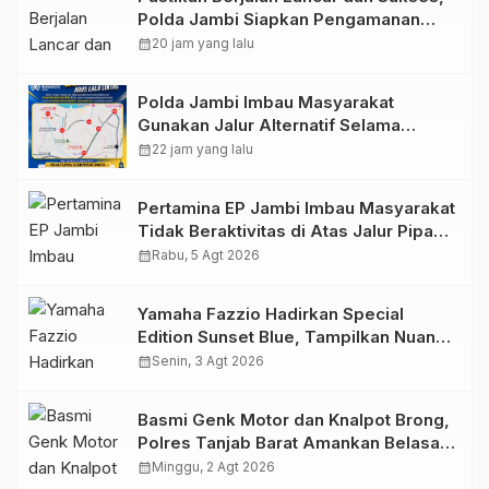
Polda Jambi Siapkan Pengamanan
Berlapis untuk 8.750 Pelari, 1.848
calendar_month
20 jam yang lalu
Personel Kawal Presisi Merdeka Run
Polda Jambi Imbau Masyarakat
Gunakan Jalur Alternatif Selama
Pelaksanaan Presisi Merdeka Run
calendar_month
22 jam yang lalu
2026
Pertamina EP Jambi Imbau Masyarakat
Tidak Beraktivitas di Atas Jalur Pipa
Migas Demi Keselamatan Bersama
calendar_month
Rabu, 5 Agt 2026
Yamaha Fazzio Hadirkan Special
Edition Sunset Blue, Tampilkan Nuansa
Retro Summer yang Semakin Skena
calendar_month
Senin, 3 Agt 2026
Basmi Genk Motor dan Knalpot Brong,
Polres Tanjab Barat Amankan Belasan
Kendaraan
calendar_month
Minggu, 2 Agt 2026