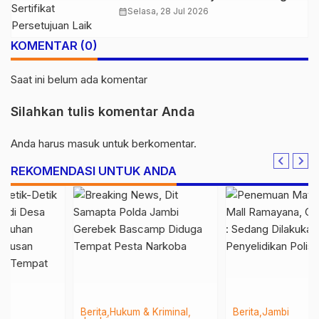
Struktur Jembatan Musi V Tol
calendar_month
Selasa, 28 Jul 2026
Palembang–Betung
KOMENTAR (0)
Saat ini belum ada komentar
Silahkan tulis komentar Anda
Anda harus
masuk
untuk berkomentar.
REKOMENDASI UNTUK ANDA
Berita
Jambi
Berita
Daerah