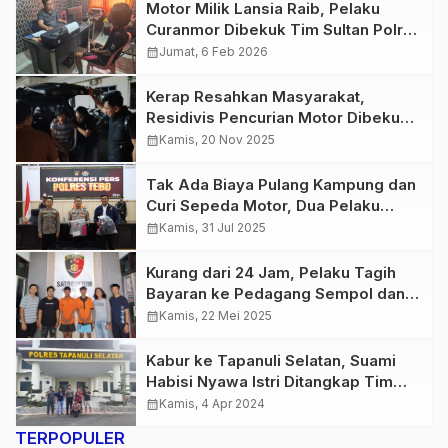
Motor Milik Lansia Raib, Pelaku
Curanmor Dibekuk Tim Sultan Polres
Tebo dan Unit Reskrim Polsek Tebo
calendar_month
Jumat, 6 Feb 2026
Ulu
Kerap Resahkan Masyarakat,
Residivis Pencurian Motor Dibekuk
Tim Sultan Satreskrim Polres Tebo
calendar_month
Kamis, 20 Nov 2025
Tak Ada Biaya Pulang Kampung dan
Curi Sepeda Motor, Dua Pelaku
Pembunuhan di Tangkap Satreskrim
calendar_month
Kamis, 31 Jul 2025
Polres Tebo
Kurang dari 24 Jam, Pelaku Tagih
Bayaran ke Pedagang Sempol dan
Dipukuli akhirnya Dibekuk Tim
calendar_month
Kamis, 22 Mei 2025
Sultan Polres Tebo
Kabur ke Tapanuli Selatan, Suami
Habisi Nyawa Istri Ditangkap Tim
Sultan Satreskrim Polres Tebo
calendar_month
Kamis, 4 Apr 2024
TERPOPULER