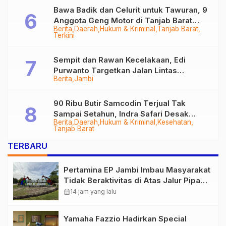
Bawa Badik dan Celurit untuk Tawuran, 9
Anggota Geng Motor di Tanjab Barat
Berita
Daerah
Hukum & Kriminal
Tanjab Barat
Diringkus
Terkini
Sempit dan Rawan Kecelakaan, Edi
Purwanto Targetkan Jalan Lintas
Berita
Jambi
Tungkal-Jambi Mulus di 2028
90 Ribu Butir Samcodin Terjual Tak
Sampai Setahun, Indra Safari Desak
Berita
Daerah
Hukum & Kriminal
Kesehatan
Audit Menyeluruh
Tanjab Barat
TERBARU
Pertamina EP Jambi Imbau Masyarakat
Tidak Beraktivitas di Atas Jalur Pipa
Migas Demi Keselamatan Bersama
calendar_month
14 jam yang lalu
Yamaha Fazzio Hadirkan Special