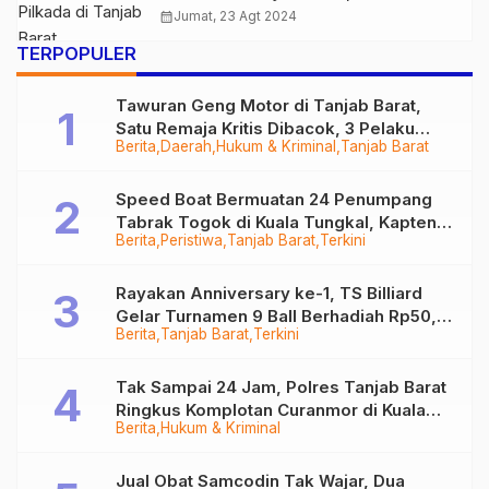
Pilkada Tetap Mengacu pada
calendar_month
Jumat, 23 Agt 2024
Putusan MK
TERPOPULER
Tawuran Geng Motor di Tanjab Barat,
Satu Remaja Kritis Dibacok, 3 Pelaku
Berita
Daerah
Hukum & Kriminal
Tanjab Barat
Ditangkap
Speed Boat Bermuatan 24 Penumpang
Tabrak Togok di Kuala Tungkal, Kapten
Berita
Peristiwa
Tanjab Barat
Terkini
Sempat Hilang
Rayakan Anniversary ke-1, TS Billiard
Gelar Turnamen 9 Ball Berhadiah Rp50,8
Berita
Tanjab Barat
Terkini
Juta
Tak Sampai 24 Jam, Polres Tanjab Barat
Ringkus Komplotan Curanmor di Kuala
Berita
Hukum & Kriminal
Tungkal
Jual Obat Samcodin Tak Wajar, Dua