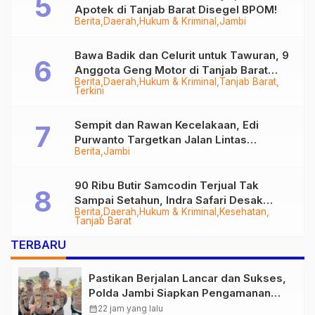
Apotek di Tanjab Barat Disegel BPOM!
Berita
Daerah
Hukum & Kriminal
Jambi
Bawa Badik dan Celurit untuk Tawuran, 9
Anggota Geng Motor di Tanjab Barat
Berita
Daerah
Hukum & Kriminal
Tanjab Barat
Diringkus
Terkini
Sempit dan Rawan Kecelakaan, Edi
Purwanto Targetkan Jalan Lintas
Berita
Jambi
Tungkal-Jambi Mulus di 2028
90 Ribu Butir Samcodin Terjual Tak
Sampai Setahun, Indra Safari Desak
Berita
Daerah
Hukum & Kriminal
Kesehatan
Audit Menyeluruh
Tanjab Barat
TERBARU
Pastikan Berjalan Lancar dan Sukses,
Polda Jambi Siapkan Pengamanan
Berlapis untuk 8.750 Pelari, 1.848
calendar_month
22 jam yang lalu