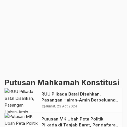
Putusan Mahkamah Konstitusi
RUU Pilkada Batal Disahkan,
Pasangan Hairan-Amin Berpeluang
Maju di Pilkada Tanjab Barat
calendar_month
Jumat, 23 Agt 2024
Putusan MK Ubah Peta Politik
Pilkada di Tanjab Barat, Pendaftaran