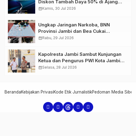
Diskon Tambah Daya 50% di Ajang
GIIAS 2026
calendar_month
Kamis, 30 Jul 2026
Ungkap Jaringan Narkoba, BNN
Provinsi Jambi dan Bea Cukai
Amankan Sembilan Pelaku beserta
calendar_month
Rabu, 29 Jul 2026
766 Butir Ekstasi dan 146 Gram Sabu
Kapolresta Jambi Sambut Kunjungan
Ketua dan Pengurus PWI Kota Jambi
Perkuat Sinergi dan Kolaborasi
calendar_month
Selasa, 28 Jul 2026
Beranda
Kebijakan Privasi
Kode Etik Jurnalistik
Pedoman Media Siber
Serambi Jambi - Informasi dari Jambi untuk Dunia
Copyright Serambi Jambi