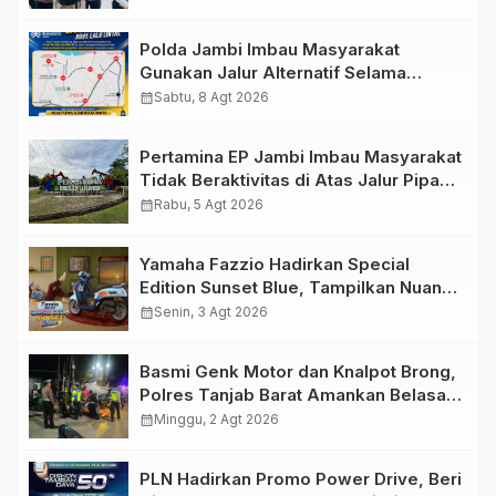
Personel Kawal Presisi Merdeka Run
Polda Jambi Imbau Masyarakat
Gunakan Jalur Alternatif Selama
Pelaksanaan Presisi Merdeka Run
calendar_month
Sabtu, 8 Agt 2026
2026
Pertamina EP Jambi Imbau Masyarakat
Tidak Beraktivitas di Atas Jalur Pipa
Migas Demi Keselamatan Bersama
calendar_month
Rabu, 5 Agt 2026
Yamaha Fazzio Hadirkan Special
Edition Sunset Blue, Tampilkan Nuansa
Retro Summer yang Semakin Skena
calendar_month
Senin, 3 Agt 2026
Basmi Genk Motor dan Knalpot Brong,
Polres Tanjab Barat Amankan Belasan
Kendaraan
calendar_month
Minggu, 2 Agt 2026
PLN Hadirkan Promo Power Drive, Beri