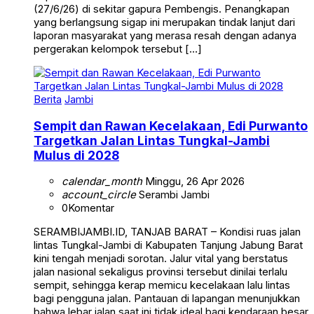
(27/6/26) di sekitar gapura Pembengis. Penangkapan
yang berlangsung sigap ini merupakan tindak lanjut dari
laporan masyarakat yang merasa resah dengan adanya
pergerakan kelompok tersebut […]
Berita
Jambi
Sempit dan Rawan Kecelakaan, Edi Purwanto
Targetkan Jalan Lintas Tungkal-Jambi
Mulus di 2028
calendar_month
Minggu, 26 Apr 2026
account_circle
Serambi Jambi
0
Komentar
SERAMBIJAMBI.ID, TANJAB BARAT – Kondisi ruas jalan
lintas Tungkal-Jambi di Kabupaten Tanjung Jabung Barat
kini tengah menjadi sorotan. Jalur vital yang berstatus
jalan nasional sekaligus provinsi tersebut dinilai terlalu
sempit, sehingga kerap memicu kecelakaan lalu lintas
bagi pengguna jalan. Pantauan di lapangan menunjukkan
bahwa lebar jalan saat ini tidak ideal bagi kendaraan besar