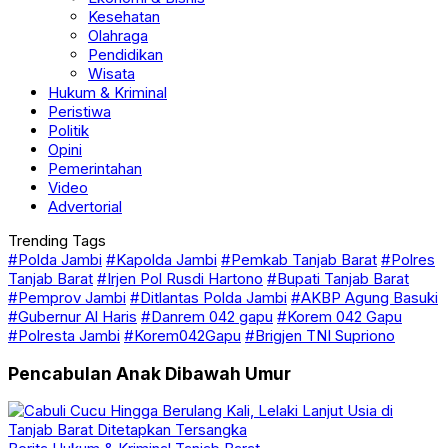
Kesehatan
Olahraga
Pendidikan
Wisata
Hukum & Kriminal
Peristiwa
Politik
Opini
Pemerintahan
Video
Advertorial
Trending Tags
#Polda Jambi
#Kapolda Jambi
#Pemkab Tanjab Barat
#Polres
Tanjab Barat
#Irjen Pol Rusdi Hartono
#Bupati Tanjab Barat
#Pemprov Jambi
#Ditlantas Polda Jambi
#AKBP Agung Basuki
#Gubernur Al Haris
#Danrem 042 gapu
#Korem 042 Gapu
#Polresta Jambi
#Korem042Gapu
#Brigjen TNI Supriono
Pencabulan Anak Dibawah Umur