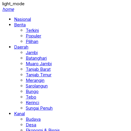
light_mode
home
Nasional
Berita
Terkini
Populer
Pilihan
Daerah
Jambi
Batanghari
Muaro Jambi
Tanjab Barat
Tanjab Timur
Merangin
Sarolangun
Bungo
Tebo
Kerinci
Sungai Penuh
Kanal
Budaya
Desa
Ekonomi & Bisnis