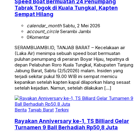
Speed Boat Bermuatan 24 Penumpang
Tabrak Togok di Kuala Tungkal, Kapten
Sempat Hilang
calendar_month
Sabtu, 2 Mei 2026
account_circle
Serambi Jambi
0
Komentar
SERAMBIJAMBI.ID, TANJAB BARAT – Kecelakaan air
(Laka Air) menimpa sebuah speed boat bermuatan
puluhan penumpang di perairan Boyar Hijau, tepatnya di
depan Pelabuhan Roro Kuala Tungkal, Kabupaten Tanjung
Jabung Barat, Sabtu (2/5/2026) malam. Insiden yang
terjadi sekitar pukul 19.00 WIB ini sempat memicu
kepanikan setelah kapten kapal dilaporkan hilang sesaat
setelah kejadian. Namun, setelah dilakukan […]
Berita
Tanjab Barat
Terkini
Rayakan Anniversary ke-1, TS Billiard Gelar
Turnamen 9 Ball Berhadiah Rp50,8 Juta