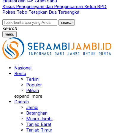
Ekstasi dan 146 Gram Sabu
Kasus Penganiayaan dan Pengancaman Ketua BPD,
Polres Tebo Tetapkan Dua Tersangka
search
search
menu
Nasional
Berita
Terkini
Populer
Pilihan
expand_more
Daerah
Jambi
Batanghari
Muaro Jambi
Tanjab Barat
Tanjab Timur