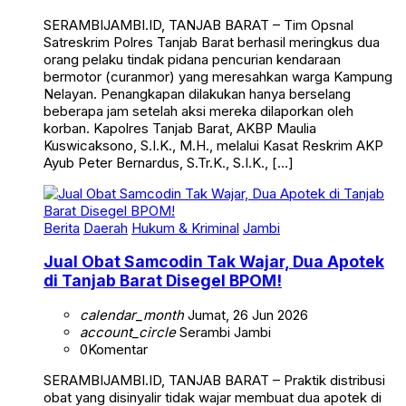
SERAMBIJAMBI.ID, TANJAB BARAT – Tim Opsnal
Satreskrim Polres Tanjab Barat berhasil meringkus dua
orang pelaku tindak pidana pencurian kendaraan
bermotor (curanmor) yang meresahkan warga Kampung
Nelayan. Penangkapan dilakukan hanya berselang
beberapa jam setelah aksi mereka dilaporkan oleh
korban. Kapolres Tanjab Barat, AKBP Maulia
Kuswicaksono, S.I.K., M.H., melalui Kasat Reskrim AKP
Ayub Peter Bernardus, S.Tr.K., S.I.K., […]
Berita
Daerah
Hukum & Kriminal
Jambi
Jual Obat Samcodin Tak Wajar, Dua Apotek
di Tanjab Barat Disegel BPOM!
calendar_month
Jumat, 26 Jun 2026
account_circle
Serambi Jambi
0
Komentar
SERAMBIJAMBI.ID, TANJAB BARAT – Praktik distribusi
obat yang disinyalir tidak wajar membuat dua apotek di