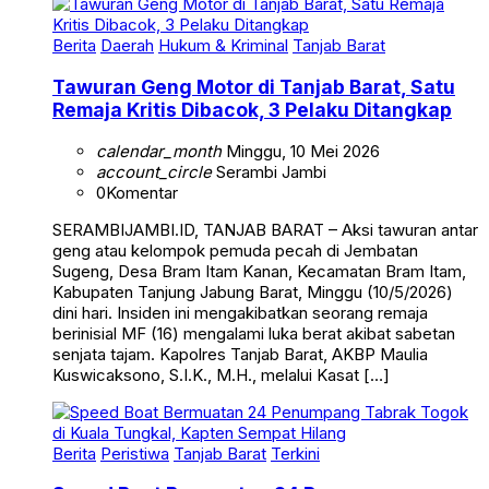
Berita
Daerah
Hukum & Kriminal
Tanjab Barat
Tawuran Geng Motor di Tanjab Barat, Satu
Remaja Kritis Dibacok, 3 Pelaku Ditangkap
calendar_month
Minggu, 10 Mei 2026
account_circle
Serambi Jambi
0
Komentar
SERAMBIJAMBI.ID, TANJAB BARAT – Aksi tawuran antar
geng atau kelompok pemuda pecah di Jembatan
Sugeng, Desa Bram Itam Kanan, Kecamatan Bram Itam,
Kabupaten Tanjung Jabung Barat, Minggu (10/5/2026)
dini hari. Insiden ini mengakibatkan seorang remaja
berinisial MF (16) mengalami luka berat akibat sabetan
senjata tajam. Kapolres Tanjab Barat, AKBP Maulia
Kuswicaksono, S.I.K., M.H., melalui Kasat […]
Berita
Peristiwa
Tanjab Barat
Terkini