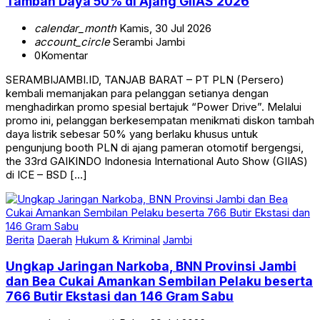
Tambah Daya 50% di Ajang GIIAS 2026
calendar_month
Kamis, 30 Jul 2026
account_circle
Serambi Jambi
0
Komentar
SERAMBIJAMBI.ID, TANJAB BARAT – PT PLN (Persero)
kembali memanjakan para pelanggan setianya dengan
menghadirkan promo spesial bertajuk “Power Drive”. Melalui
promo ini, pelanggan berkesempatan menikmati diskon tambah
daya listrik sebesar 50% yang berlaku khusus untuk
pengunjung booth PLN di ajang pameran otomotif bergengsi,
the 33rd GAIKINDO Indonesia International Auto Show (GIIAS)
di ICE – BSD […]
Berita
Daerah
Hukum & Kriminal
Jambi
Ungkap Jaringan Narkoba, BNN Provinsi Jambi
dan Bea Cukai Amankan Sembilan Pelaku beserta
766 Butir Ekstasi dan 146 Gram Sabu