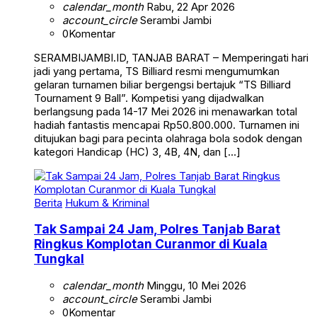
calendar_month
Rabu, 22 Apr 2026
account_circle
Serambi Jambi
0
Komentar
SERAMBIJAMBI.ID, TANJAB BARAT – Memperingati hari
jadi yang pertama, TS Billiard resmi mengumumkan
gelaran turnamen biliar bergengsi bertajuk “TS Billiard
Tournament 9 Ball”. Kompetisi yang dijadwalkan
berlangsung pada 14-17 Mei 2026 ini menawarkan total
hadiah fantastis mencapai Rp50.800.000. Turnamen ini
ditujukan bagi para pecinta olahraga bola sodok dengan
kategori Handicap (HC) 3, 4B, 4N, dan […]
Berita
Hukum & Kriminal
Tak Sampai 24 Jam, Polres Tanjab Barat
Ringkus Komplotan Curanmor di Kuala
Tungkal
calendar_month
Minggu, 10 Mei 2026
account_circle
Serambi Jambi
0
Komentar