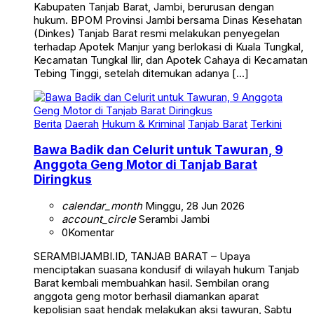
Kabupaten Tanjab Barat, Jambi, berurusan dengan
hukum. BPOM Provinsi Jambi bersama Dinas Kesehatan
(Dinkes) Tanjab Barat resmi melakukan penyegelan
terhadap Apotek Manjur yang berlokasi di Kuala Tungkal,
Kecamatan Tungkal Ilir, dan Apotek Cahaya di Kecamatan
Tebing Tinggi, setelah ditemukan adanya […]
Berita
Daerah
Hukum & Kriminal
Tanjab Barat
Terkini
Bawa Badik dan Celurit untuk Tawuran, 9
Anggota Geng Motor di Tanjab Barat
Diringkus
calendar_month
Minggu, 28 Jun 2026
account_circle
Serambi Jambi
0
Komentar
SERAMBIJAMBI.ID, TANJAB BARAT – Upaya
menciptakan suasana kondusif di wilayah hukum Tanjab
Barat kembali membuahkan hasil. Sembilan orang
anggota geng motor berhasil diamankan aparat
kepolisian saat hendak melakukan aksi tawuran, Sabtu