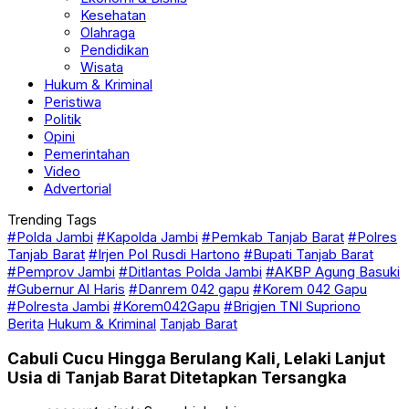
Kesehatan
Olahraga
Pendidikan
Wisata
Hukum & Kriminal
Peristiwa
Politik
Opini
Pemerintahan
Video
Advertorial
Trending Tags
#Polda Jambi
#Kapolda Jambi
#Pemkab Tanjab Barat
#Polres
Tanjab Barat
#Irjen Pol Rusdi Hartono
#Bupati Tanjab Barat
#Pemprov Jambi
#Ditlantas Polda Jambi
#AKBP Agung Basuki
#Gubernur Al Haris
#Danrem 042 gapu
#Korem 042 Gapu
#Polresta Jambi
#Korem042Gapu
#Brigjen TNI Supriono
Berita
Hukum & Kriminal
Tanjab Barat
Cabuli Cucu Hingga Berulang Kali, Lelaki Lanjut
Usia di Tanjab Barat Ditetapkan Tersangka