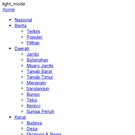
light_mode
home
Nasional
Berita
Terkini
Populer
Pilihan
Daerah
Jambi
Batanghari
Muaro Jambi
Tanjab Barat
Tanjab Timur
Merangin
Sarolangun
Bungo
Tebo
Kerinci
Sungai Penuh
Kanal
Budaya
Desa
Ekonomi & Bisnis