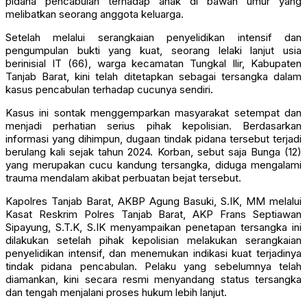
pidana pencabulan terhadap anak di bawah umur yang
melibatkan seorang anggota keluarga.
Setelah melalui serangkaian penyelidikan intensif dan
pengumpulan bukti yang kuat, seorang lelaki lanjut usia
berinisial IT (66), warga kecamatan Tungkal Ilir, Kabupaten
Tanjab Barat, kini telah ditetapkan sebagai tersangka dalam
kasus pencabulan terhadap cucunya sendiri.
Kasus ini sontak menggemparkan masyarakat setempat dan
menjadi perhatian serius pihak kepolisian. Berdasarkan
informasi yang dihimpun, dugaan tindak pidana tersebut terjadi
berulang kali sejak tahun 2024. Korban, sebut saja Bunga (12)
yang merupakan cucu kandung tersangka, diduga mengalami
trauma mendalam akibat perbuatan bejat tersebut.
Kapolres Tanjab Barat, AKBP Agung Basuki, S.IK, MM melalui
Kasat Reskrim Polres Tanjab Barat, AKP Frans Septiawan
Sipayung, S.T.K, S.IK menyampaikan penetapan tersangka ini
dilakukan setelah pihak kepolisian melakukan serangkaian
penyelidikan intensif, dan menemukan indikasi kuat terjadinya
tindak pidana pencabulan. Pelaku yang sebelumnya telah
diamankan, kini secara resmi menyandang status tersangka
dan tengah menjalani proses hukum lebih lanjut.