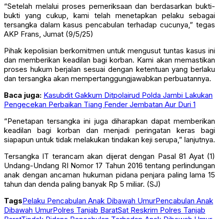
“Setelah melalui proses pemeriksaan dan berdasarkan bukti-
bukti yang cukup, kami telah menetapkan pelaku sebagai
tersangka dalam kasus pencabulan terhadap cucunya,” tegas
AKP Frans, Jumat (9/5/25)
Pihak kepolisian berkomitmen untuk mengusut tuntas kasus ini
dan memberikan keadilan bagi korban. Kami akan memastikan
proses hukum berjalan sesuai dengan ketentuan yang berlaku
dan tersangka akan mempertanggungjawabkan perbuatannya.
Baca juga:
Kasubdit Gakkum Ditpolairud Polda Jambi Lakukan
Pengecekan Perbaikan Tiang Fender Jembatan Aur Duri 1
“Penetapan tersangka ini juga diharapkan dapat memberikan
keadilan bagi korban dan menjadi peringatan keras bagi
siapapun untuk tidak melakukan tindakan keji serupa,” lanjutnya.
Tersangka IT terancam akan dijerat dengan Pasal 81 Ayat (1)
Undang-Undang RI Nomor 17 Tahun 2016 tentang perlindungan
anak dengan ancaman hukuman pidana penjara paling lama 15
tahun dan denda paling banyak Rp 5 miliar. (SJ)
Tags
Pelaku Pencabulan Anak Dibawah Umur
Pencabulan Anak
Dibawah Umur
Polres Tanjab Barat
Sat Reskrim Polres Tanjab