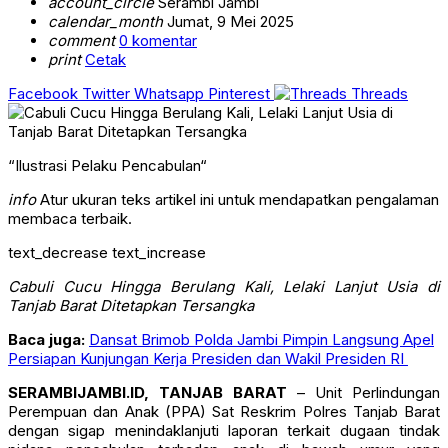
account_circle
Serambi Jambi
calendar_month
Jumat, 9 Mei 2025
comment
0 komentar
print
Cetak
Facebook
Twitter
Whatsapp
Pinterest
Threads
“Ilustrasi Pelaku Pencabulan“
info
Atur ukuran teks artikel ini untuk mendapatkan pengalaman
membaca terbaik.
text_decrease
text_increase
Cabuli Cucu Hingga Berulang Kali, Lelaki Lanjut Usia di
Tanjab Barat Ditetapkan Tersangka
Baca juga:
Dansat Brimob Polda Jambi Pimpin Langsung Apel
Persiapan Kunjungan Kerja Presiden dan Wakil Presiden RI
SERAMBIJAMBI.ID, TANJAB BARAT
– Unit Perlindungan
Perempuan dan Anak (PPA) Sat Reskrim Polres Tanjab Barat
dengan sigap menindaklanjuti laporan terkait dugaan tindak