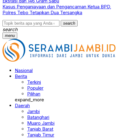
Ekstasi dan 146 Gram Sabu
Kasus Penganiayaan dan Pengancaman Ketua BPD,
Polres Tebo Tetapkan Dua Tersangka
search
search
menu
Nasional
Berita
Terkini
Populer
Pilihan
expand_more
Daerah
Jambi
Batanghari
Muaro Jambi
Tanjab Barat
Tanjab Timur