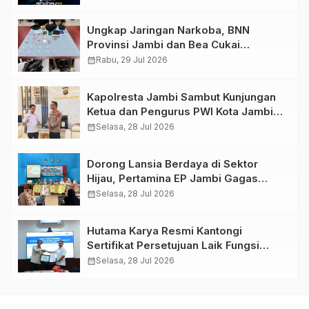
Ungkap Jaringan Narkoba, BNN
Provinsi Jambi dan Bea Cukai
Amankan Sembilan Pelaku beserta
calendar_month
Rabu, 29 Jul 2026
766 Butir Ekstasi dan 146 Gram Sabu
Kapolresta Jambi Sambut Kunjungan
Ketua dan Pengurus PWI Kota Jambi
Perkuat Sinergi dan Kolaborasi
calendar_month
Selasa, 28 Jul 2026
Dorong Lansia Berdaya di Sektor
Hijau, Pertamina EP Jambi Gagas
Lansiapreneur Batik Eco-Print
calendar_month
Selasa, 28 Jul 2026
Hutama Karya Resmi Kantongi
Sertifikat Persetujuan Laik Fungsi
Struktur Jembatan Musi V Tol
calendar_month
Selasa, 28 Jul 2026
Palembang–Betung