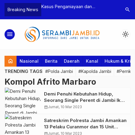
n Narkoba, BNN
Kasus Penganiayaan dan
Polres T
search
Breaking News
dan Bea Cukai
Pengancaman Ketua BPD, Polres
Pengeroy
an Pelaku beserta
Tebo Tetapkan Dua Tersangka
Dua Pela
si dan 146 Gram
Ditahan
menu
light_mode
home
Nasional
Berita
Daerah
Kanal
Hukum & Krim
TRENDING TAGS
#Polda Jambi
#Kapolda Jambi
#Pemkab
Kompol Afrito Marbaro
Demi Penuhi Kebutuhan Hidup,
Seorang Single Perent di Jambi Ikut
Lakukan Curanmor Bersama Sang
calendar_month
Jumat, 10 Mar 2023
Pacar
Satreskrim Polresta Jambi Amankan
13 Pelaku Curanmor dan 15 Unit
Sepeda Motor Hasil Curian
calendar_month
Jumat, 10 Mar 2023