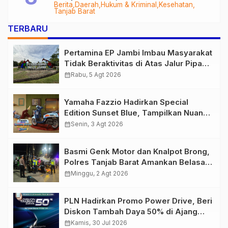
Berita
Daerah
Hukum & Kriminal
Kesehatan
Audit Menyeluruh
Tanjab Barat
TERBARU
Pertamina EP Jambi Imbau Masyarakat
Tidak Beraktivitas di Atas Jalur Pipa
Migas Demi Keselamatan Bersama
calendar_month
Rabu, 5 Agt 2026
Yamaha Fazzio Hadirkan Special
Edition Sunset Blue, Tampilkan Nuansa
Retro Summer yang Semakin Skena
calendar_month
Senin, 3 Agt 2026
Basmi Genk Motor dan Knalpot Brong,
Polres Tanjab Barat Amankan Belasan
Kendaraan
calendar_month
Minggu, 2 Agt 2026
PLN Hadirkan Promo Power Drive, Beri
Diskon Tambah Daya 50% di Ajang
GIIAS 2026
calendar_month
Kamis, 30 Jul 2026