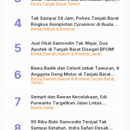
Berita
Tanjab Barat
Terkini
Juta
Tak Sampai 24 Jam, Polres Tanjab Barat
Ringkus Komplotan Curanmor di Kuala
Berita
Hukum & Kriminal
Tungkal
Jual Obat Samcodin Tak Wajar, Dua
Apotek di Tanjab Barat Disegel BPOM!
Berita
Daerah
Hukum & Kriminal
Jambi
Bawa Badik dan Celurit untuk Tawuran, 9
Anggota Geng Motor di Tanjab Barat
Berita
Daerah
Hukum & Kriminal
Tanjab Barat
Diringkus
Terkini
Sempit dan Rawan Kecelakaan, Edi
Purwanto Targetkan Jalan Lintas
Berita
Jambi
Tungkal-Jambi Mulus di 2028
90 Ribu Butir Samcodin Terjual Tak
Sampai Setahun, Indra Safari Desak