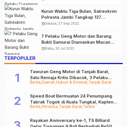
Kurun Waktu Tiga Bulan, Satreskrim
Polresta Jambi Tangkap 137
Anggota Geng Motor
calendar_month
Selasa, 27 Sep 2022
7 Pelaku Geng Motor dan Barang
Bukti Samurai Diamankan Macan
Polresta Jambi
calendar_month
Rabu, 20 Jul 2022
TERPOPULER
Tawuran Geng Motor di Tanjab Barat,
Satu Remaja Kritis Dibacok, 3 Pelaku
Berita
Daerah
Hukum & Kriminal
Tanjab Barat
Ditangkap
Speed Boat Bermuatan 24 Penumpang
Tabrak Togok di Kuala Tungkal, Kapten
Berita
Peristiwa
Tanjab Barat
Terkini
Sempat Hilang
Rayakan Anniversary ke-1, TS Billiard
Gelar Turnamen 9 Ball Berhadiah Rp50,8