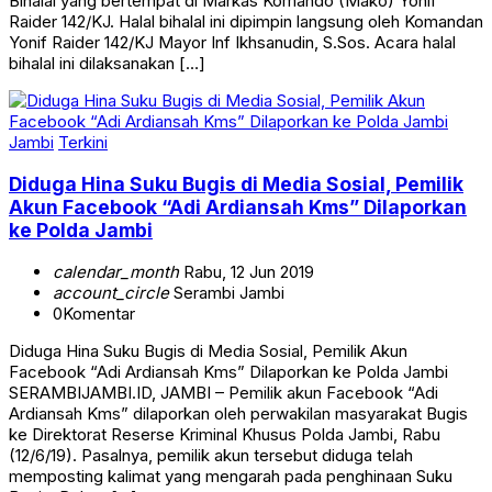
Bihalal yang bertempat di Markas Komando (Mako) Yonif
Raider 142/KJ. Halal bihalal ini dipimpin langsung oleh Komandan
Yonif Raider 142/KJ Mayor Inf Ikhsanudin, S.Sos. Acara halal
bihalal ini dilaksanakan […]
Jambi
Terkini
Diduga Hina Suku Bugis di Media Sosial, Pemilik
Akun Facebook “Adi Ardiansah Kms” Dilaporkan
ke Polda Jambi
calendar_month
Rabu, 12 Jun 2019
account_circle
Serambi Jambi
0
Komentar
Diduga Hina Suku Bugis di Media Sosial, Pemilik Akun
Facebook “Adi Ardiansah Kms” Dilaporkan ke Polda Jambi
SERAMBIJAMBI.ID, JAMBI – Pemilik akun Facebook “Adi
Ardiansah Kms” dilaporkan oleh perwakilan masyarakat Bugis
ke Direktorat Reserse Kriminal Khusus Polda Jambi, Rabu
(12/6/19). Pasalnya, pemilik akun tersebut diduga telah
memposting kalimat yang mengarah pada penghinaan Suku