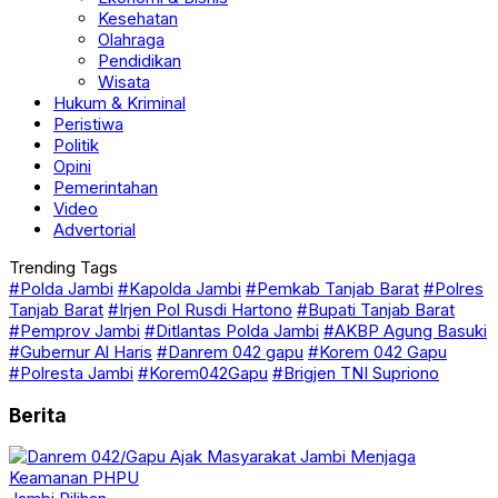
Kesehatan
Olahraga
Pendidikan
Wisata
Hukum & Kriminal
Peristiwa
Politik
Opini
Pemerintahan
Video
Advertorial
Trending Tags
#Polda Jambi
#Kapolda Jambi
#Pemkab Tanjab Barat
#Polres
Tanjab Barat
#Irjen Pol Rusdi Hartono
#Bupati Tanjab Barat
#Pemprov Jambi
#Ditlantas Polda Jambi
#AKBP Agung Basuki
#Gubernur Al Haris
#Danrem 042 gapu
#Korem 042 Gapu
#Polresta Jambi
#Korem042Gapu
#Brigjen TNI Supriono
Berita