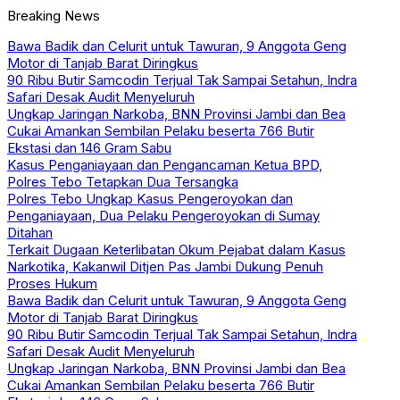
Breaking News
Bawa Badik dan Celurit untuk Tawuran, 9 Anggota Geng
Motor di Tanjab Barat Diringkus
90 Ribu Butir Samcodin Terjual Tak Sampai Setahun, Indra
Safari Desak Audit Menyeluruh
Ungkap Jaringan Narkoba, BNN Provinsi Jambi dan Bea
Cukai Amankan Sembilan Pelaku beserta 766 Butir
Ekstasi dan 146 Gram Sabu
Kasus Penganiayaan dan Pengancaman Ketua BPD,
Polres Tebo Tetapkan Dua Tersangka
Polres Tebo Ungkap Kasus Pengeroyokan dan
Penganiayaan, Dua Pelaku Pengeroyokan di Sumay
Ditahan
Terkait Dugaan Keterlibatan Okum Pejabat dalam Kasus
Narkotika, Kakanwil Ditjen Pas Jambi Dukung Penuh
Proses Hukum
Bawa Badik dan Celurit untuk Tawuran, 9 Anggota Geng
Motor di Tanjab Barat Diringkus
90 Ribu Butir Samcodin Terjual Tak Sampai Setahun, Indra
Safari Desak Audit Menyeluruh
Ungkap Jaringan Narkoba, BNN Provinsi Jambi dan Bea
Cukai Amankan Sembilan Pelaku beserta 766 Butir