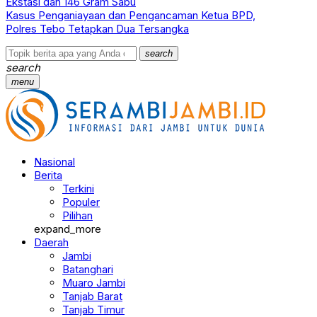
Ekstasi dan 146 Gram Sabu
Kasus Penganiayaan dan Pengancaman Ketua BPD,
Polres Tebo Tetapkan Dua Tersangka
search
search
menu
Nasional
Berita
Terkini
Populer
Pilihan
expand_more
Daerah
Jambi
Batanghari
Muaro Jambi
Tanjab Barat
Tanjab Timur