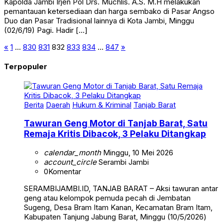
Kapolda Jambi Irjen Pol Drs. Muchlis. A.S. M.H melakukan
pemantauan ketersediaan dan harga sembako di Pasar Angso
Duo dan Pasar Tradisional lainnya di Kota Jambi, Minggu
(02/6/19) Pagi. Hadir […]
«
1
…
830
831
832
833
834
…
847
»
Terpopuler
Berita
Daerah
Hukum & Kriminal
Tanjab Barat
Tawuran Geng Motor di Tanjab Barat, Satu
Remaja Kritis Dibacok, 3 Pelaku Ditangkap
calendar_month
Minggu, 10 Mei 2026
account_circle
Serambi Jambi
0
Komentar
SERAMBIJAMBI.ID, TANJAB BARAT – Aksi tawuran antar
geng atau kelompok pemuda pecah di Jembatan
Sugeng, Desa Bram Itam Kanan, Kecamatan Bram Itam,
Kabupaten Tanjung Jabung Barat, Minggu (10/5/2026)