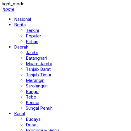
light_mode
home
Nasional
Berita
Terkini
Populer
Pilihan
Daerah
Jambi
Batanghari
Muaro Jambi
Tanjab Barat
Tanjab Timur
Merangin
Sarolangun
Bungo
Tebo
Kerinci
Sungai Penuh
Kanal
Budaya
Desa
Ekonomi & Bisnis