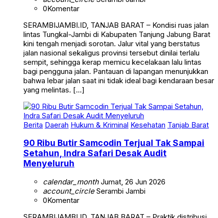
0
Komentar
SERAMBIJAMBI.ID, TANJAB BARAT – Kondisi ruas jalan
lintas Tungkal-Jambi di Kabupaten Tanjung Jabung Barat
kini tengah menjadi sorotan. Jalur vital yang berstatus
jalan nasional sekaligus provinsi tersebut dinilai terlalu
sempit, sehingga kerap memicu kecelakaan lalu lintas
bagi pengguna jalan. Pantauan di lapangan menunjukkan
bahwa lebar jalan saat ini tidak ideal bagi kendaraan besar
yang melintas. […]
Berita
Daerah
Hukum & Kriminal
Kesehatan
Tanjab Barat
90 Ribu Butir Samcodin Terjual Tak Sampai
Setahun, Indra Safari Desak Audit
Menyeluruh
calendar_month
Jumat, 26 Jun 2026
account_circle
Serambi Jambi
0
Komentar
SERAMBIJAMBI.ID, TANJAB BARAT – Praktik distribusi