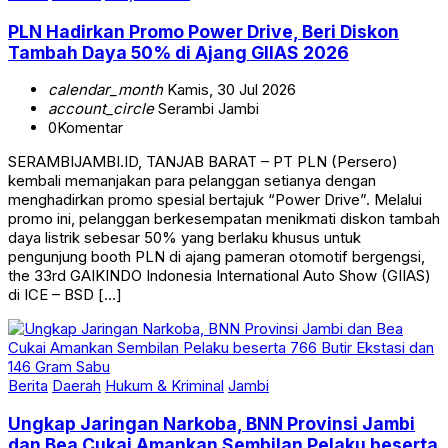
PLN Hadirkan Promo Power Drive, Beri Diskon
Tambah Daya 50% di Ajang GIIAS 2026
calendar_month
Kamis, 30 Jul 2026
account_circle
Serambi Jambi
0
Komentar
SERAMBIJAMBI.ID, TANJAB BARAT – PT PLN (Persero)
kembali memanjakan para pelanggan setianya dengan
menghadirkan promo spesial bertajuk “Power Drive”. Melalui
promo ini, pelanggan berkesempatan menikmati diskon tambah
daya listrik sebesar 50% yang berlaku khusus untuk
pengunjung booth PLN di ajang pameran otomotif bergengsi,
the 33rd GAIKINDO Indonesia International Auto Show (GIIAS)
di ICE – BSD […]
Berita
Daerah
Hukum & Kriminal
Jambi
Ungkap Jaringan Narkoba, BNN Provinsi Jambi
dan Bea Cukai Amankan Sembilan Pelaku beserta