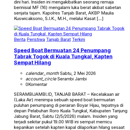
dini hari. Insiden ini mengakibatkan seorang remaja
berinisial MF (16) mengalami luka berat akibat sabetan
senjata tajam. Kapolres Tanjab Barat, AKBP Maulia
Kuswicaksono, S.I.K., M.H., melalui Kasat […]
Berita
Peristiwa
Tanjab Barat
Terkini
Speed Boat Bermuatan 24 Penumpang
Tabrak Togok di Kuala Tungkal, Kapten
Sempat Hilang
calendar_month
Sabtu, 2 Mei 2026
account_circle
Serambi Jambi
0
Komentar
SERAMBIJAMBI.ID, TANJAB BARAT – Kecelakaan air
(Laka Air) menimpa sebuah speed boat bermuatan
puluhan penumpang di perairan Boyar Hijau, tepatnya di
depan Pelabuhan Roro Kuala Tungkal, Kabupaten Tanjung
Jabung Barat, Sabtu (2/5/2026) malam. Insiden yang
terjadi sekitar pukul 19.00 WIB ini sempat memicu
kepanikan setelah kapten kapal dilaporkan hilang sesaat