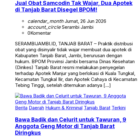
Jual Obat Samcodin Tak Wajar, Dua Apotek
di Tanjab Barat Disegel BPOM!
calendar_month
Jumat, 26 Jun 2026
account_circle
Serambi Jambi
0
Komentar
SERAMBIJAMBI.ID, TANJAB BARAT – Praktik distribusi
obat yang disinyalir tidak wajar membuat dua apotek di
Kabupaten Tanjab Barat, Jambi, berurusan dengan
hukum. BPOM Provinsi Jambi bersama Dinas Kesehatan
(Dinkes) Tanjab Barat resmi melakukan penyegelan
terhadap Apotek Manjur yang berlokasi di Kuala Tungkal,
Kecamatan Tungkal Ilir, dan Apotek Cahaya di Kecamatan
Tebing Tinggi, setelah ditemukan adanya […]
Berita
Daerah
Hukum & Kriminal
Tanjab Barat
Terkini
Bawa Badik dan Celurit untuk Tawuran, 9
Anggota Geng Motor di Tanjab Barat
Diringkus