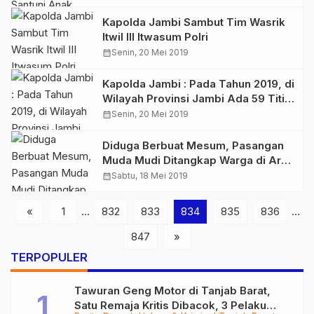
Kapolda Jambi Sambut Tim Wasrik
Itwil III Itwasum Polri
calendar_month
Senin, 20 Mei 2019
Kapolda Jambi : Pada Tahun 2019, di
Wilayah Provinsi Jambi Ada 59 Titik
Rawan Jalur Mudik
calendar_month
Senin, 20 Mei 2019
Diduga Berbuat Mesum, Pasangan
Muda Mudi Ditangkap Warga di Arah
Jalan Desa Sialang
calendar_month
Sabtu, 18 Mei 2019
«
1
…
832
833
834
835
836
…
847
»
TERPOPULER
Tawuran Geng Motor di Tanjab Barat,
Satu Remaja Kritis Dibacok, 3 Pelaku