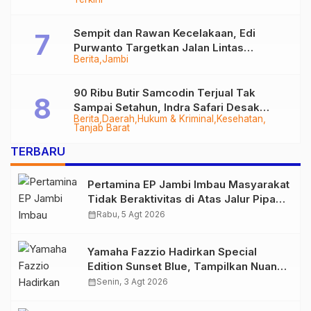
Sempit dan Rawan Kecelakaan, Edi
Purwanto Targetkan Jalan Lintas
Berita
Jambi
Tungkal-Jambi Mulus di 2028
90 Ribu Butir Samcodin Terjual Tak
Sampai Setahun, Indra Safari Desak
Berita
Daerah
Hukum & Kriminal
Kesehatan
Audit Menyeluruh
Tanjab Barat
TERBARU
Pertamina EP Jambi Imbau Masyarakat
Tidak Beraktivitas di Atas Jalur Pipa
Migas Demi Keselamatan Bersama
calendar_month
Rabu, 5 Agt 2026
Yamaha Fazzio Hadirkan Special
Edition Sunset Blue, Tampilkan Nuansa
Retro Summer yang Semakin Skena
calendar_month
Senin, 3 Agt 2026