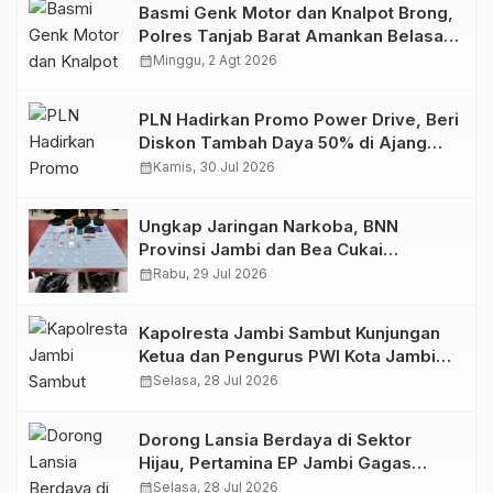
Basmi Genk Motor dan Knalpot Brong,
Polres Tanjab Barat Amankan Belasan
Kendaraan
calendar_month
Minggu, 2 Agt 2026
PLN Hadirkan Promo Power Drive, Beri
Diskon Tambah Daya 50% di Ajang
GIIAS 2026
calendar_month
Kamis, 30 Jul 2026
Ungkap Jaringan Narkoba, BNN
Provinsi Jambi dan Bea Cukai
Amankan Sembilan Pelaku beserta
calendar_month
Rabu, 29 Jul 2026
766 Butir Ekstasi dan 146 Gram Sabu
Kapolresta Jambi Sambut Kunjungan
Ketua dan Pengurus PWI Kota Jambi
Perkuat Sinergi dan Kolaborasi
calendar_month
Selasa, 28 Jul 2026
Dorong Lansia Berdaya di Sektor
Hijau, Pertamina EP Jambi Gagas
Lansiapreneur Batik Eco-Print
calendar_month
Selasa, 28 Jul 2026