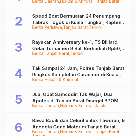
Berita
Daerah
Hukum & Kriminal
Tanjab Barat
Ditangkap
Speed Boat Bermuatan 24 Penumpang
Tabrak Togok di Kuala Tungkal, Kapten
Berita
Peristiwa
Tanjab Barat
Terkini
Sempat Hilang
Rayakan Anniversary ke-1, TS Billiard
Gelar Turnamen 9 Ball Berhadiah Rp50,8
Berita
Tanjab Barat
Terkini
Juta
Tak Sampai 24 Jam, Polres Tanjab Barat
Ringkus Komplotan Curanmor di Kuala
Berita
Hukum & Kriminal
Tungkal
Jual Obat Samcodin Tak Wajar, Dua
Apotek di Tanjab Barat Disegel BPOM!
Berita
Daerah
Hukum & Kriminal
Jambi
Bawa Badik dan Celurit untuk Tawuran, 9
Anggota Geng Motor di Tanjab Barat
Berita
Daerah
Hukum & Kriminal
Tanjab Barat
Diringkus
Terkini