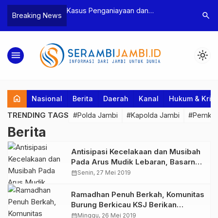
n Narkoba, BNN
Kasus Penganiayaan dan
Polres T
search
Breaking News
dan Bea Cukai
Pengancaman Ketua BPD, Polres
Pengeroy
an Pelaku beserta
Tebo Tetapkan Dua Tersangka
Dua Pela
si dan 146 Gram
Ditahan
menu
light_mode
home
Nasional
Berita
Daerah
Kanal
Hukum & Krim
TRENDING TAGS
#Polda Jambi
#Kapolda Jambi
#Pemkab
Berita
Antisipasi Kecelakaan dan Musibah
Pada Arus Mudik Lebaran, Basarnas
Jambi Lakukan Siaga SAR
calendar_month
Senin, 27 Mei 2019
Ramadhan Penuh Berkah, Komunitas
Burung Berkicau KSJ Berikan
Bantuan Sembako ke Panti Asuhan
calendar_month
Minggu, 26 Mei 2019