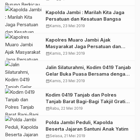
Kapolda Jambi : Marilah Kita Jaga
Persatuan dan Kesatuan Bangsa
calendar_month
Kamis, 23 Mei 2019
Kapolres Muaro Jambi Ajak
Masyarakat Jaga Persatuan dan
Kesatuan Bangsa
calendar_month
Kamis, 23 Mei 2019
Jalin Silaturahmi, Kodim 0419 Tanjab
Gelar Buka Puasa Bersama dengan
Masyarakat
calendar_month
Kamis, 23 Mei 2019
Kodim 0419 Tanjab dan Polres
Tanjab Barat Bagi-Bagi Takjil Gratis
Kepada Masyarakat
calendar_month
Rabu, 22 Mei 2019
Polda Jambi Peduli, Kapolda
Beserta Jajaran Santuni Anak Yatim
calendar_month
Selasa, 21 Mei 2019