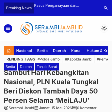
n Narkoba, BNN
Kasus Penganiayaan dan
Polres T
search
Breaking News
dan Bea Cukai
Pengancaman Ketua BPD, Polres
Pengeroy
an Pelaku beserta
Tebo Tetapkan Dua Tersangka
Dua Pela
si dan 146 Gram
Ditahan
menu
light_mode
home
Nasional
Berita
Daerah
Kanal
Hukum & Krim
TRENDING TAGS
#Polda Jambi
#Kapolda Jambi
#Pemkab
Berita
Daerah
Tanjab Barat
Sambut Hari Kebangkitan
Nasional, PLN Kuala Tungkal
Beri Diskon Tambah Daya 50
Persen Selama ‘MeiLAJU’
account_circle
calendar_month
comment
Serambi Jambi
Jumat, 15 Mei 2026
0 komentar