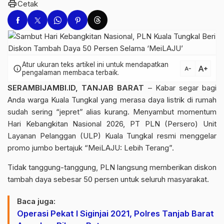
print
Cetak
Atur ukuran teks artikel ini untuk mendapatkan
text_increase
info
text_decrease
pengalaman membaca terbaik.
SERAMBIJAMBI.ID, TANJAB BARAT
– Kabar segar bagi
Anda warga Kuala Tungkal yang merasa daya listrik di rumah
sudah sering “jepret” alias kurang. Menyambut momentum
Hari Kebangkitan Nasional 2026, PT PLN (Persero) Unit
Layanan Pelanggan (ULP) Kuala Tungkal resmi menggelar
promo jumbo bertajuk “MeiLAJU: Lebih Terang”.
Tidak tanggung-tanggung, PLN langsung memberikan diskon
tambah daya sebesar 50 persen untuk seluruh masyarakat.
Baca juga:
Operasi Pekat I Siginjai 2021, Polres Tanjab Barat