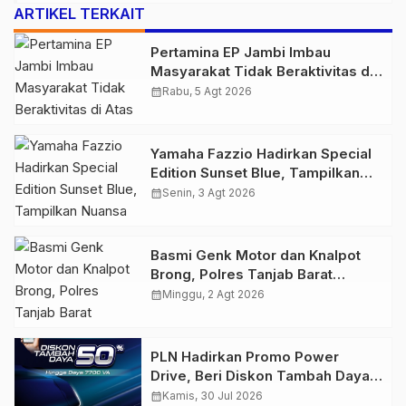
ARTIKEL TERKAIT
Pertamina EP Jambi Imbau
Masyarakat Tidak Beraktivitas di
Atas Jalur Pipa Migas Demi
calendar_month
Rabu, 5 Agt 2026
Keselamatan Bersama
Yamaha Fazzio Hadirkan Special
Edition Sunset Blue, Tampilkan
Nuansa Retro Summer yang
calendar_month
Senin, 3 Agt 2026
Semakin Skena
Basmi Genk Motor dan Knalpot
Brong, Polres Tanjab Barat
Amankan Belasan Kendaraan
calendar_month
Minggu, 2 Agt 2026
PLN Hadirkan Promo Power
Drive, Beri Diskon Tambah Daya
50% di Ajang GIIAS 2026
calendar_month
Kamis, 30 Jul 2026