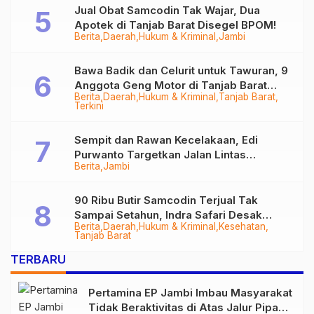
Jual Obat Samcodin Tak Wajar, Dua
Apotek di Tanjab Barat Disegel BPOM!
Berita
Daerah
Hukum & Kriminal
Jambi
Bawa Badik dan Celurit untuk Tawuran, 9
Anggota Geng Motor di Tanjab Barat
Berita
Daerah
Hukum & Kriminal
Tanjab Barat
Diringkus
Terkini
Sempit dan Rawan Kecelakaan, Edi
Purwanto Targetkan Jalan Lintas
Berita
Jambi
Tungkal-Jambi Mulus di 2028
90 Ribu Butir Samcodin Terjual Tak
Sampai Setahun, Indra Safari Desak
Berita
Daerah
Hukum & Kriminal
Kesehatan
Audit Menyeluruh
Tanjab Barat
TERBARU
Pertamina EP Jambi Imbau Masyarakat
Tidak Beraktivitas di Atas Jalur Pipa