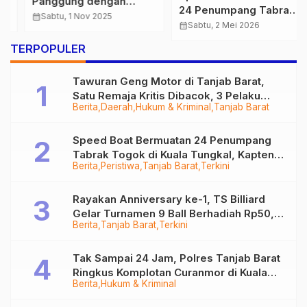
Panggung dengan
24 Penumpang Tabrak
Slank, Rawat
calendar_month
Sabtu, 1 Nov 2025
Togok di Kuala Tungkal,
calendar_month
Sabtu, 2 Mei 2026
Kamtibmas Lewat
Kapten Sempat Hilang
Harmoni Musik
…
TERPOPULER
Tawuran Geng Motor di Tanjab Barat,
Satu Remaja Kritis Dibacok, 3 Pelaku
Berita
Daerah
Hukum & Kriminal
Tanjab Barat
Ditangkap
Speed Boat Bermuatan 24 Penumpang
Tabrak Togok di Kuala Tungkal, Kapten
Berita
Peristiwa
Tanjab Barat
Terkini
Sempat Hilang
Rayakan Anniversary ke-1, TS Billiard
Gelar Turnamen 9 Ball Berhadiah Rp50,8
Berita
Tanjab Barat
Terkini
Juta
Tak Sampai 24 Jam, Polres Tanjab Barat
Ringkus Komplotan Curanmor di Kuala
Berita
Hukum & Kriminal
Tungkal