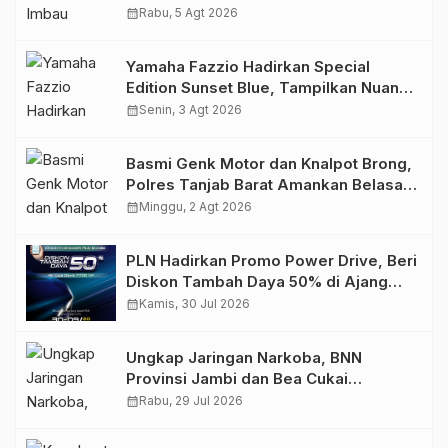
Migas Demi Keselamatan Bersama
calendar_month
Rabu, 5 Agt 2026
Yamaha Fazzio Hadirkan Special
Edition Sunset Blue, Tampilkan Nuansa
Retro Summer yang Semakin Skena
calendar_month
Senin, 3 Agt 2026
Basmi Genk Motor dan Knalpot Brong,
Polres Tanjab Barat Amankan Belasan
Kendaraan
calendar_month
Minggu, 2 Agt 2026
PLN Hadirkan Promo Power Drive, Beri
Diskon Tambah Daya 50% di Ajang
GIIAS 2026
calendar_month
Kamis, 30 Jul 2026
Ungkap Jaringan Narkoba, BNN
Provinsi Jambi dan Bea Cukai
Amankan Sembilan Pelaku beserta
calendar_month
Rabu, 29 Jul 2026
766 Butir Ekstasi dan 146 Gram Sabu