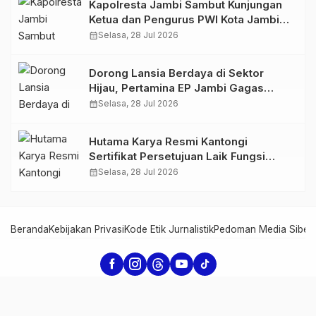
Kapolresta Jambi Sambut Kunjungan
Ketua dan Pengurus PWI Kota Jambi
Perkuat Sinergi dan Kolaborasi
calendar_month
Selasa, 28 Jul 2026
Dorong Lansia Berdaya di Sektor
Hijau, Pertamina EP Jambi Gagas
Lansiapreneur Batik Eco-Print
calendar_month
Selasa, 28 Jul 2026
Hutama Karya Resmi Kantongi
Sertifikat Persetujuan Laik Fungsi
Struktur Jembatan Musi V Tol
calendar_month
Selasa, 28 Jul 2026
Palembang–Betung
Beranda
Kebijakan Privasi
Kode Etik Jurnalistik
Pedoman Media Siber
Serambi Jambi - Informasi dari Jambi untuk Dunia