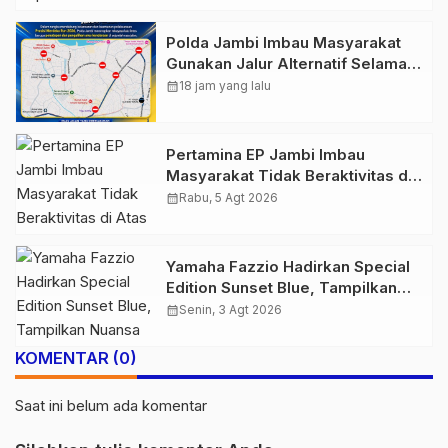
Presisi Merdeka Run
Polda Jambi Imbau Masyarakat
Gunakan Jalur Alternatif Selama
Pelaksanaan Presisi Merdeka Run
calendar_month
18 jam yang lalu
2026
Pertamina EP Jambi Imbau
Masyarakat Tidak Beraktivitas di
Atas Jalur Pipa Migas Demi
calendar_month
Rabu, 5 Agt 2026
Keselamatan Bersama
Yamaha Fazzio Hadirkan Special
Edition Sunset Blue, Tampilkan
Nuansa Retro Summer yang
calendar_month
Senin, 3 Agt 2026
Semakin Skena
KOMENTAR (0)
Saat ini belum ada komentar