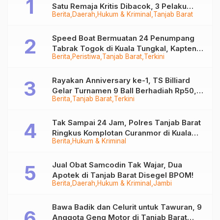
Satu Remaja Kritis Dibacok, 3 Pelaku
Berita
Daerah
Hukum & Kriminal
Tanjab Barat
Ditangkap
Speed Boat Bermuatan 24 Penumpang
Tabrak Togok di Kuala Tungkal, Kapten
Berita
Peristiwa
Tanjab Barat
Terkini
Sempat Hilang
Rayakan Anniversary ke-1, TS Billiard
Gelar Turnamen 9 Ball Berhadiah Rp50,8
Berita
Tanjab Barat
Terkini
Juta
Tak Sampai 24 Jam, Polres Tanjab Barat
Ringkus Komplotan Curanmor di Kuala
Berita
Hukum & Kriminal
Tungkal
Jual Obat Samcodin Tak Wajar, Dua
Apotek di Tanjab Barat Disegel BPOM!
Berita
Daerah
Hukum & Kriminal
Jambi
Bawa Badik dan Celurit untuk Tawuran, 9
Anggota Geng Motor di Tanjab Barat