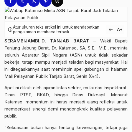
Atur ukuran teks artikel ini untuk mendapatkan
text_increase
info
text_decrease
pengalaman membaca terbaik.
SERAMBIJAMBI.ID, TANJAB BARAT
– Wakil Bupati
Tanjung Jabung Barat, Dr. Katamso, SA, S.E., M.E., meminta
seluruh Aparatur Sipil Negara (ASN) untuk tidak sekadar
bekerja, tetapi mampu menjadi teladan bagi masyarakat. Hal
ini ditegaskannya saat memimpin apel gabungan di halaman
Mall Pelayanan Publik Tanjab Barat, Senin (6/4).
Apel ini diikuti oleh jajaran lintas sektor, mulai dari Inspektorat,
Dinas PTSP, BKAD, hingga Dinas Dukcapil. Menurut
Katamso, momentum ini harus menjadi ajang refleksi untuk
memperkuat sinergi demi mendongkrak kualitas pelayanan
publik.
“Kekuasaan bukan hanya tentang kewenangan, tetapi juga