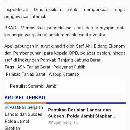
Inspektorat: Diinstruksikan untuk memperkuat fungsi
pengawasan internal.
BKAD: Memastikan pengelolaan aset dan penyajian data
keuangan yang akurat untuk menarik minat investor.
Apel gabungan ini turut dihadiri oleh Staf Ahli Bidang Ekonomi
dan Pembangunan, para kepala OPD, pejabat eselon, hingga
staf di lingkungan Pemkab Tanjung Jabung Barat.
Tags
ASN Tanjab Barat
Pelayanan Publik
Pemkab Tanjab Barat
Wabup Katamso
Penulis
: Serambi Jambi
ARTIKEL TERKAIT
Pastikan Berjalan Lancar dan
Sukses, Polda Jambi Siapkan
Pengamanan Berlapis untuk 8.750
calendar_month
15 jam yang lalu
Pelari, 1.848 Personel Kawal