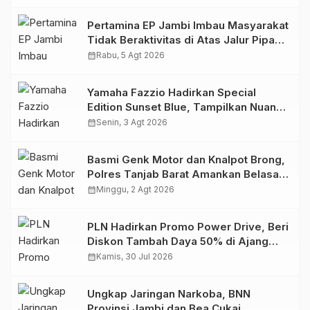
2026
Pertamina EP Jambi Imbau Masyarakat
Tidak Beraktivitas di Atas Jalur Pipa
Migas Demi Keselamatan Bersama
calendar_month
Rabu, 5 Agt 2026
Yamaha Fazzio Hadirkan Special
Edition Sunset Blue, Tampilkan Nuansa
Retro Summer yang Semakin Skena
calendar_month
Senin, 3 Agt 2026
Basmi Genk Motor dan Knalpot Brong,
Polres Tanjab Barat Amankan Belasan
Kendaraan
calendar_month
Minggu, 2 Agt 2026
PLN Hadirkan Promo Power Drive, Beri
Diskon Tambah Daya 50% di Ajang
GIIAS 2026
calendar_month
Kamis, 30 Jul 2026
Ungkap Jaringan Narkoba, BNN
Provinsi Jambi dan Bea Cukai