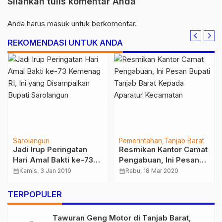
Silahkan tulis komentar Anda
Anda harus
masuk
untuk berkomentar.
REKOMENDASI UNTUK ANDA
Sarolangun
Pemerintahan
Tanjab Barat
Jadi Irup Peringatan
Resmikan Kantor Camat
Hari Amal Bakti ke-73
Pengabuan, Ini Pesan
Kemenag RI, Ini yang
Bupati Tanjab Barat
calendar_month
Kamis, 3 Jan 2019
calendar_month
Rabu, 18 Mar 2020
Disampaikan Bupati
Kepada Aparatur
Sarolangun
Kecamatan
TERPOPULER
Tawuran Geng Motor di Tanjab Barat,