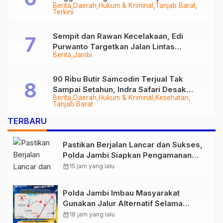
Berita
Daerah
Hukum & Kriminal
Tanjab Barat
Diringkus
Terkini
Sempit dan Rawan Kecelakaan, Edi
Purwanto Targetkan Jalan Lintas
Berita
Jambi
Tungkal-Jambi Mulus di 2028
90 Ribu Butir Samcodin Terjual Tak
Sampai Setahun, Indra Safari Desak
Berita
Daerah
Hukum & Kriminal
Kesehatan
Audit Menyeluruh
Tanjab Barat
TERBARU
Pastikan Berjalan Lancar dan Sukses,
Polda Jambi Siapkan Pengamanan
Berlapis untuk 8.750 Pelari, 1.848
calendar_month
15 jam yang lalu
Personel Kawal Presisi Merdeka Run
Polda Jambi Imbau Masyarakat
Gunakan Jalur Alternatif Selama
Pelaksanaan Presisi Merdeka Run
calendar_month
18 jam yang lalu