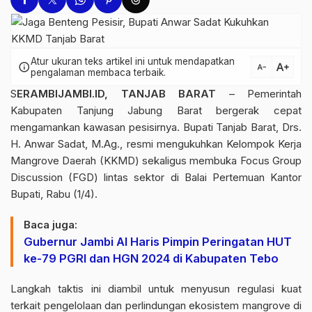
Atur ukuran teks artikel ini untuk mendapatkan
text_increase
info
text_decrease
pengalaman membaca terbaik.
S
ERAMBIJAMBI.ID, TANJAB BARAT
– Pemerintah
Kabupaten Tanjung Jabung Barat bergerak cepat
mengamankan kawasan pesisirnya. Bupati Tanjab Barat, Drs.
H. Anwar Sadat, M.Ag., resmi mengukuhkan Kelompok Kerja
Mangrove Daerah (KKMD) sekaligus membuka Focus Group
Discussion (FGD) lintas sektor di Balai Pertemuan Kantor
Bupati, Rabu (1/4).
Baca juga:
Gubernur Jambi Al Haris Pimpin Peringatan HUT
ke-79 PGRI dan HGN 2024 di Kabupaten Tebo
Langkah taktis ini diambil untuk menyusun regulasi kuat
terkait pengelolaan dan perlindungan ekosistem mangrove di