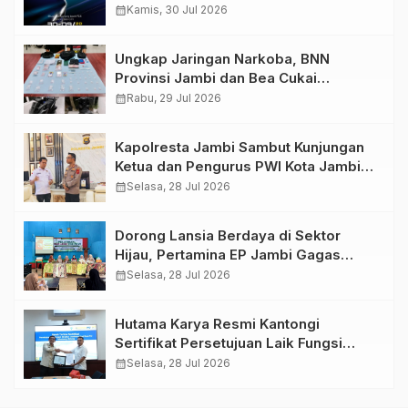
GIIAS 2026
calendar_month
Kamis, 30 Jul 2026
Ungkap Jaringan Narkoba, BNN
Provinsi Jambi dan Bea Cukai
Amankan Sembilan Pelaku beserta
calendar_month
Rabu, 29 Jul 2026
766 Butir Ekstasi dan 146 Gram Sabu
Kapolresta Jambi Sambut Kunjungan
Ketua dan Pengurus PWI Kota Jambi
Perkuat Sinergi dan Kolaborasi
calendar_month
Selasa, 28 Jul 2026
Dorong Lansia Berdaya di Sektor
Hijau, Pertamina EP Jambi Gagas
Lansiapreneur Batik Eco-Print
calendar_month
Selasa, 28 Jul 2026
Hutama Karya Resmi Kantongi
Sertifikat Persetujuan Laik Fungsi
Struktur Jembatan Musi V Tol
calendar_month
Selasa, 28 Jul 2026
Palembang–Betung