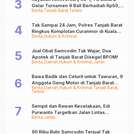
Gelar Turnamen 9 Ball Berhadiah Rp50,8
Berita
Tanjab Barat
Terkini
Juta
Tak Sampai 24 Jam, Polres Tanjab Barat
Ringkus Komplotan Curanmor di Kuala
Berita
Hukum & Kriminal
Tungkal
Jual Obat Samcodin Tak Wajar, Dua
Apotek di Tanjab Barat Disegel BPOM!
Berita
Daerah
Hukum & Kriminal
Jambi
Bawa Badik dan Celurit untuk Tawuran, 9
Anggota Geng Motor di Tanjab Barat
Berita
Daerah
Hukum & Kriminal
Tanjab Barat
Diringkus
Terkini
Sempit dan Rawan Kecelakaan, Edi
Purwanto Targetkan Jalan Lintas
Berita
Jambi
Tungkal-Jambi Mulus di 2028
90 Ribu Butir Samcodin Terjual Tak