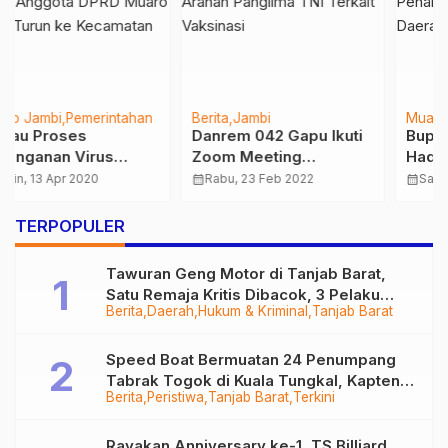
Berita
Jambi
Muaro Jambi
Pemerintahan
Danrem 042 Gapu Ikuti
Bupati Muaro Jambi
Zoom Meeting
Hadiri Rapat Kordinasi
Dengarkan Arahan
Penanggulangan
calendar_month
Rabu, 23 Feb 2022
calendar_month
Sabtu, 16 Mar 2019
Panglima TNI Terkait
Bencana Daerah se-
Vaksinasi
Provinsi Jambi
…
TERPOPULER
Tawuran Geng Motor di Tanjab Barat,
Satu Remaja Kritis Dibacok, 3 Pelaku
Berita
Daerah
Hukum & Kriminal
Tanjab Barat
Ditangkap
Speed Boat Bermuatan 24 Penumpang
Tabrak Togok di Kuala Tungkal, Kapten
Berita
Peristiwa
Tanjab Barat
Terkini
Sempat Hilang
Rayakan Anniversary ke-1, TS Billiard