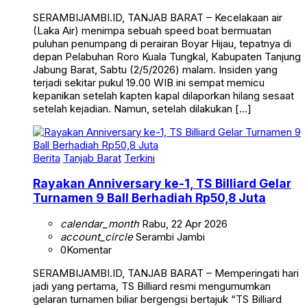
SERAMBIJAMBI.ID, TANJAB BARAT – Kecelakaan air
(Laka Air) menimpa sebuah speed boat bermuatan
puluhan penumpang di perairan Boyar Hijau, tepatnya di
depan Pelabuhan Roro Kuala Tungkal, Kabupaten Tanjung
Jabung Barat, Sabtu (2/5/2026) malam. Insiden yang
terjadi sekitar pukul 19.00 WIB ini sempat memicu
kepanikan setelah kapten kapal dilaporkan hilang sesaat
setelah kejadian. Namun, setelah dilakukan […]
Berita
Tanjab Barat
Terkini
Rayakan Anniversary ke-1, TS Billiard Gelar
Turnamen 9 Ball Berhadiah Rp50,8 Juta
calendar_month
Rabu, 22 Apr 2026
account_circle
Serambi Jambi
0
Komentar
SERAMBIJAMBI.ID, TANJAB BARAT – Memperingati hari
jadi yang pertama, TS Billiard resmi mengumumkan
gelaran turnamen biliar bergengsi bertajuk “TS Billiard