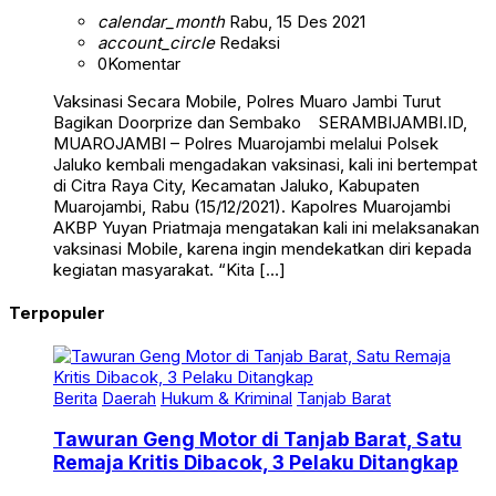
calendar_month
Rabu, 15 Des 2021
account_circle
Redaksi
0
Komentar
Vaksinasi Secara Mobile, Polres Muaro Jambi Turut
Bagikan Doorprize dan Sembako SERAMBIJAMBI.ID,
MUAROJAMBI – Polres Muarojambi melalui Polsek
Jaluko kembali mengadakan vaksinasi, kali ini bertempat
di Citra Raya City, Kecamatan Jaluko, Kabupaten
Muarojambi, Rabu (15/12/2021). Kapolres Muarojambi
AKBP Yuyan Priatmaja mengatakan kali ini melaksanakan
vaksinasi Mobile, karena ingin mendekatkan diri kepada
kegiatan masyarakat. “Kita […]
Terpopuler
Berita
Daerah
Hukum & Kriminal
Tanjab Barat
Tawuran Geng Motor di Tanjab Barat, Satu
Remaja Kritis Dibacok, 3 Pelaku Ditangkap