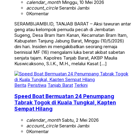
calendar_month
Minggu, 10 Mei 2026
account_circle
Serambi Jambi
0
Komentar
SERAMBIJAMBI.ID, TANJAB BARAT – Aksi tawuran antar
geng atau kelompok pemuda pecah di Jembatan
Sugeng, Desa Bram Itam Kanan, Kecamatan Bram Itam,
Kabupaten Tanjung Jabung Barat, Minggu (10/5/2026)
dini hari. Insiden ini mengakibatkan seorang remaja
berinisial MF (16) mengalami luka berat akibat sabetan
senjata tajam. Kapolres Tanjab Barat, AKBP Maulia
Kuswicaksono, S.I.K., M.H., melalui Kasat […]
Berita
Peristiwa
Tanjab Barat
Terkini
Speed Boat Bermuatan 24 Penumpang
Tabrak Togok di Kuala Tungkal, Kapten
Sempat Hilang
calendar_month
Sabtu, 2 Mei 2026
account_circle
Serambi Jambi
0
Komentar