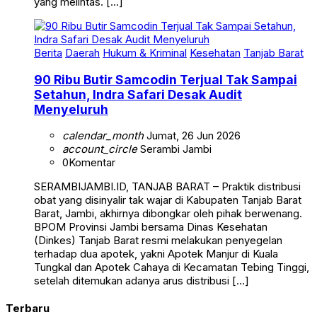
yang melintas. […]
Berita
Daerah
Hukum & Kriminal
Kesehatan
Tanjab Barat
90 Ribu Butir Samcodin Terjual Tak Sampai
Setahun, Indra Safari Desak Audit
Menyeluruh
calendar_month
Jumat, 26 Jun 2026
account_circle
Serambi Jambi
0
Komentar
SERAMBIJAMBI.ID, TANJAB BARAT – Praktik distribusi
obat yang disinyalir tak wajar di Kabupaten Tanjab Barat
Barat, Jambi, akhirnya dibongkar oleh pihak berwenang.
BPOM Provinsi Jambi bersama Dinas Kesehatan
(Dinkes) Tanjab Barat resmi melakukan penyegelan
terhadap dua apotek, yakni Apotek Manjur di Kuala
Tungkal dan Apotek Cahaya di Kecamatan Tebing Tinggi,
setelah ditemukan adanya arus distribusi […]
Terbaru