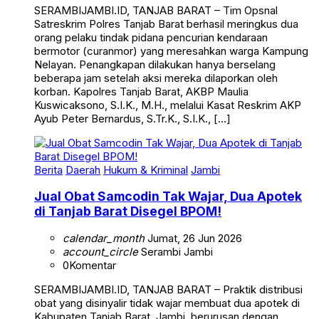
SERAMBIJAMBI.ID, TANJAB BARAT – Tim Opsnal
Satreskrim Polres Tanjab Barat berhasil meringkus dua
orang pelaku tindak pidana pencurian kendaraan
bermotor (curanmor) yang meresahkan warga Kampung
Nelayan. Penangkapan dilakukan hanya berselang
beberapa jam setelah aksi mereka dilaporkan oleh
korban. Kapolres Tanjab Barat, AKBP Maulia
Kuswicaksono, S.I.K., M.H., melalui Kasat Reskrim AKP
Ayub Peter Bernardus, S.Tr.K., S.I.K., […]
Berita
Daerah
Hukum & Kriminal
Jambi
Jual Obat Samcodin Tak Wajar, Dua Apotek
di Tanjab Barat Disegel BPOM!
calendar_month
Jumat, 26 Jun 2026
account_circle
Serambi Jambi
0
Komentar
SERAMBIJAMBI.ID, TANJAB BARAT – Praktik distribusi
obat yang disinyalir tidak wajar membuat dua apotek di
Kabupaten Tanjab Barat, Jambi, berurusan dengan