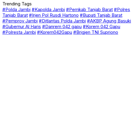
Trending Tags
#Polda Jambi
#Kapolda Jambi
#Pemkab Tanjab Barat
#Polres
Tanjab Barat
#Irjen Pol Rusdi Hartono
#Bupati Tanjab Barat
#Pemprov Jambi
#Ditlantas Polda Jambi
#AKBP Agung Basuki
#Gubernur Al Haris
#Danrem 042 gapu
#Korem 042 Gapu
#Polresta Jambi
#Korem042Gapu
#Brigjen TNI Supriono