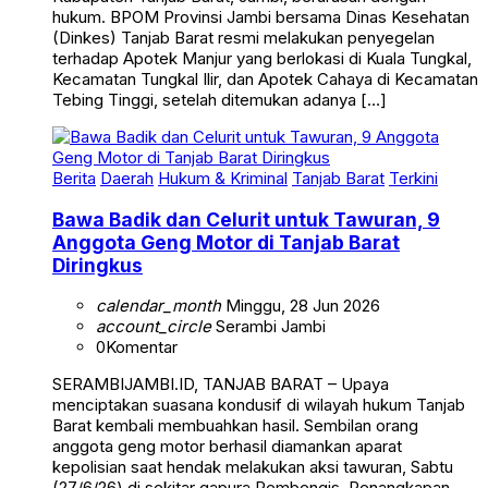
hukum. BPOM Provinsi Jambi bersama Dinas Kesehatan
(Dinkes) Tanjab Barat resmi melakukan penyegelan
terhadap Apotek Manjur yang berlokasi di Kuala Tungkal,
Kecamatan Tungkal Ilir, dan Apotek Cahaya di Kecamatan
Tebing Tinggi, setelah ditemukan adanya […]
Berita
Daerah
Hukum & Kriminal
Tanjab Barat
Terkini
Bawa Badik dan Celurit untuk Tawuran, 9
Anggota Geng Motor di Tanjab Barat
Diringkus
calendar_month
Minggu, 28 Jun 2026
account_circle
Serambi Jambi
0
Komentar
SERAMBIJAMBI.ID, TANJAB BARAT – Upaya
menciptakan suasana kondusif di wilayah hukum Tanjab
Barat kembali membuahkan hasil. Sembilan orang
anggota geng motor berhasil diamankan aparat
kepolisian saat hendak melakukan aksi tawuran, Sabtu
(27/6/26) di sekitar gapura Pembengis. Penangkapan