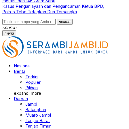
Ekstasi dan 146 Gram Sabu
Kasus Penganiayaan dan Pengancaman Ketua BPD,
Polres Tebo Tetapkan Dua Tersangka
search
search
menu
Nasional
Berita
Terkini
Populer
Pilihan
expand_more
Daerah
Jambi
Batanghari
Muaro Jambi
Tanjab Barat
Tanjab Timur