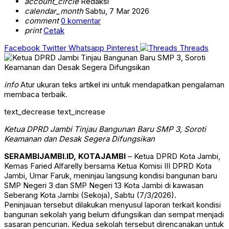
account_circle
Redaksi
calendar_month
Sabtu, 7 Mar 2026
comment
0 komentar
print
Cetak
Facebook
Twitter
Whatsapp
Pinterest
Threads
info
Atur ukuran teks artikel ini untuk mendapatkan pengalaman
membaca terbaik.
text_decrease
text_increase
Ketua DPRD Jambi Tinjau Bangunan Baru SMP 3, Soroti
Keamanan dan Desak Segera Difungsikan
SERAMBIJAMBI.ID, KOTAJAMBI
– Ketua DPRD Kota Jambi,
Kemas Faried Alfarelly bersama Ketua Komisi III DPRD Kota
Jambi, Umar Faruk, meninjau langsung kondisi bangunan baru
SMP Negeri 3 dan SMP Negeri 13 Kota Jambi di kawasan
Seberang Kota Jambi (Sekoja), Sabtu (7/3/2026).
Peninjauan tersebut dilakukan menyusul laporan terkait kondisi
bangunan sekolah yang belum difungsikan dan sempat menjadi
sasaran pencurian. Kedua sekolah tersebut direncanakan untuk