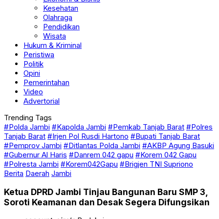
Kesehatan
Olahraga
Pendidikan
Wisata
Hukum & Kriminal
Peristiwa
Politik
Opini
Pemerintahan
Video
Advertorial
Trending Tags
#Polda Jambi
#Kapolda Jambi
#Pemkab Tanjab Barat
#Polres
Tanjab Barat
#Irjen Pol Rusdi Hartono
#Bupati Tanjab Barat
#Pemprov Jambi
#Ditlantas Polda Jambi
#AKBP Agung Basuki
#Gubernur Al Haris
#Danrem 042 gapu
#Korem 042 Gapu
#Polresta Jambi
#Korem042Gapu
#Brigjen TNI Supriono
Berita
Daerah
Jambi
Ketua DPRD Jambi Tinjau Bangunan Baru SMP 3,
Soroti Keamanan dan Desak Segera Difungsikan