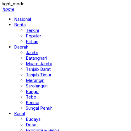
light_mode
home
Nasional
Berita
Terkini
Populer
Pilihan
Daerah
Jambi
Batanghari
Muaro Jambi
Tanjab Barat
Tanjab Timur
Merangin
Sarolangun
Bungo
Tebo
Kerinci
Sungai Penuh
Kanal
Budaya
Desa
Ekonomi & Bisnis