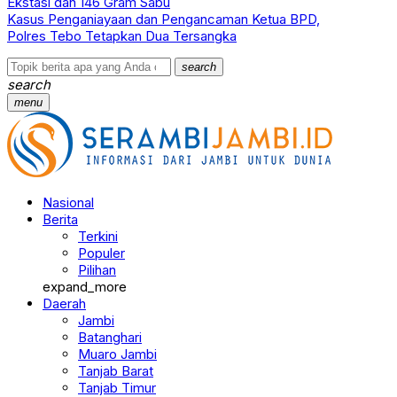
Ekstasi dan 146 Gram Sabu
Kasus Penganiayaan dan Pengancaman Ketua BPD,
Polres Tebo Tetapkan Dua Tersangka
search
search
menu
Nasional
Berita
Terkini
Populer
Pilihan
expand_more
Daerah
Jambi
Batanghari
Muaro Jambi
Tanjab Barat
Tanjab Timur