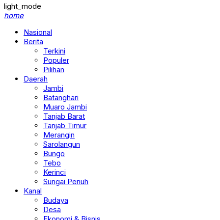
light_mode
home
Nasional
Berita
Terkini
Populer
Pilihan
Daerah
Jambi
Batanghari
Muaro Jambi
Tanjab Barat
Tanjab Timur
Merangin
Sarolangun
Bungo
Tebo
Kerinci
Sungai Penuh
Kanal
Budaya
Desa
Ekonomi & Bisnis