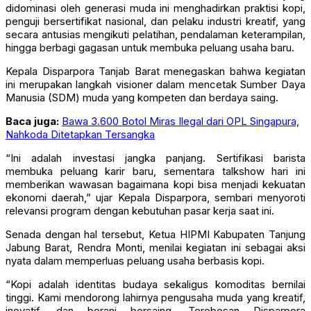
didominasi oleh generasi muda ini menghadirkan praktisi kopi,
penguji bersertifikat nasional, dan pelaku industri kreatif, yang
secara antusias mengikuti pelatihan, pendalaman keterampilan,
hingga berbagi gagasan untuk membuka peluang usaha baru.
Kepala Disparpora Tanjab Barat menegaskan bahwa kegiatan
ini merupakan langkah visioner dalam mencetak Sumber Daya
Manusia (SDM) muda yang kompeten dan berdaya saing.
Baca juga:
Bawa 3.600 Botol Miras Ilegal dari OPL Singapura,
Nahkoda Ditetapkan Tersangka
“Ini adalah investasi jangka panjang. Sertifikasi barista
membuka peluang karir baru, sementara talkshow hari ini
memberikan wawasan bagaimana kopi bisa menjadi kekuatan
ekonomi daerah,” ujar Kepala Disparpora, sembari menyoroti
relevansi program dengan kebutuhan pasar kerja saat ini.
Senada dengan hal tersebut, Ketua HIPMI Kabupaten Tanjung
Jabung Barat, Rendra Monti, menilai kegiatan ini sebagai aksi
nyata dalam memperluas peluang usaha berbasis kopi.
“Kopi adalah identitas budaya sekaligus komoditas bernilai
tinggi. Kami mendorong lahirnya pengusaha muda yang kreatif,
inovatif, dan berani bersaing. Terobosan Disparpora