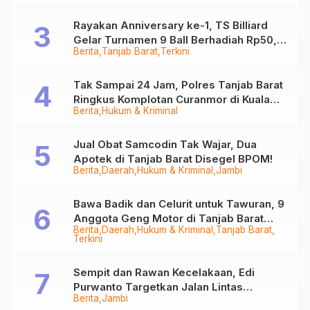
Rayakan Anniversary ke-1, TS Billiard
Gelar Turnamen 9 Ball Berhadiah Rp50,8
Berita
Tanjab Barat
Terkini
Juta
Tak Sampai 24 Jam, Polres Tanjab Barat
Ringkus Komplotan Curanmor di Kuala
Berita
Hukum & Kriminal
Tungkal
Jual Obat Samcodin Tak Wajar, Dua
Apotek di Tanjab Barat Disegel BPOM!
Berita
Daerah
Hukum & Kriminal
Jambi
Bawa Badik dan Celurit untuk Tawuran, 9
Anggota Geng Motor di Tanjab Barat
Berita
Daerah
Hukum & Kriminal
Tanjab Barat
Diringkus
Terkini
Sempit dan Rawan Kecelakaan, Edi
Purwanto Targetkan Jalan Lintas
Berita
Jambi
Tungkal-Jambi Mulus di 2028