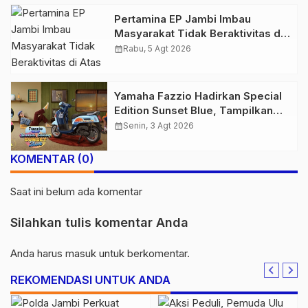
Pertamina EP Jambi Imbau
Masyarakat Tidak Beraktivitas di
Atas Jalur Pipa Migas Demi
calendar_month
Rabu, 5 Agt 2026
Keselamatan Bersama
Yamaha Fazzio Hadirkan Special
Edition Sunset Blue, Tampilkan
Nuansa Retro Summer yang
calendar_month
Senin, 3 Agt 2026
Semakin Skena
KOMENTAR (0)
Saat ini belum ada komentar
Silahkan tulis komentar Anda
Anda harus
masuk
untuk berkomentar.
REKOMENDASI UNTUK ANDA