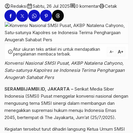
account_circle
calendar_month
comment
print
Redaksi
Sabtu, 26 Jul 2025
0 komentar
Cetak
Atur ukuran teks artikel ini untuk mendapatkan
text_increase
info
text_decrease
pengalaman membaca terbaik.
Konvensi Nasional SMSI Pusat, AKBP Natalena Cahyono,
Satu-satunya Kapolres se Indonesia Terima Penghargaan
Anugerah Sahabat Pers
SERAMBIJAMBI.ID, JAKARTA –
Serikat Media Siber
Indonesia (SMSI) Pusat menggelar konvensi nasional dengan
mengusung tema SMSI sinergi dalam membangun dan
menegakkan supremasi hukum menuju Indonesia Emas
2045, bertempat di The Jayakarta, Jum’at (25/7/2025).
Kegiatan tersebut turut dihadiri langsung Ketua Umum SMSI