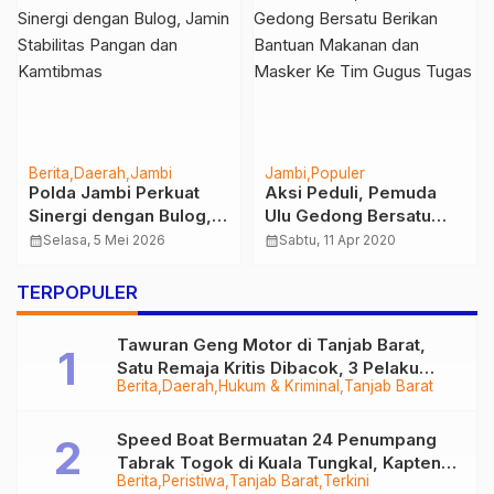
Berita
Daerah
Jambi
Jambi
Populer
Polda Jambi Perkuat
Aksi Peduli, Pemuda
Sinergi dengan Bulog,
Ulu Gedong Bersatu
Jamin Stabilitas Pangan
Berikan Bantuan
calendar_month
Selasa, 5 Mei 2026
calendar_month
Sabtu, 11 Apr 2020
dan Kamtibmas
Makanan dan Masker
Ke Tim Gugus Tugas
TERPOPULER
Tawuran Geng Motor di Tanjab Barat,
Satu Remaja Kritis Dibacok, 3 Pelaku
Berita
Daerah
Hukum & Kriminal
Tanjab Barat
Ditangkap
Speed Boat Bermuatan 24 Penumpang
Tabrak Togok di Kuala Tungkal, Kapten
Berita
Peristiwa
Tanjab Barat
Terkini
Sempat Hilang