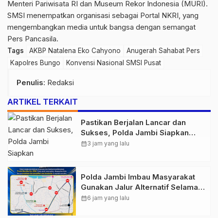
Menteri Pariwisata RI dan Museum Rekor Indonesia (MURI).
SMSI menempatkan organisasi sebagai Portal NKRI, yang
mengembangkan media untuk bangsa dengan semangat
Pers Pancasila.
Tags
AKBP Natalena Eko Cahyono
Anugerah Sahabat Pers
Kapolres Bungo
Konvensi Nasional SMSI Pusat
Penulis
: Redaksi
ARTIKEL TERKAIT
Pastikan Berjalan Lancar dan
Sukses, Polda Jambi Siapkan
Pengamanan Berlapis untuk 8.750
calendar_month
3 jam yang lalu
Pelari, 1.848 Personel Kawal
Presisi Merdeka Run
Polda Jambi Imbau Masyarakat
Gunakan Jalur Alternatif Selama
Pelaksanaan Presisi Merdeka Run
calendar_month
6 jam yang lalu
2026