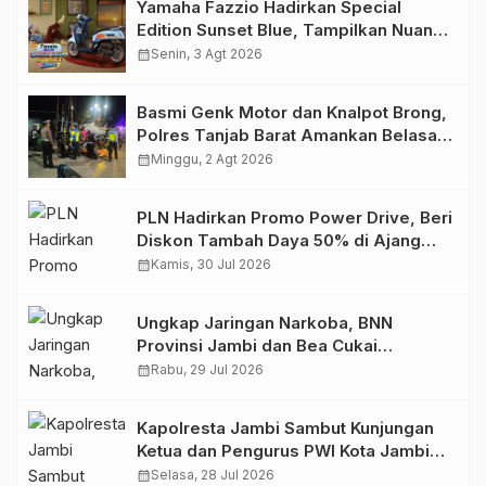
Yamaha Fazzio Hadirkan Special
Edition Sunset Blue, Tampilkan Nuansa
Retro Summer yang Semakin Skena
calendar_month
Senin, 3 Agt 2026
Basmi Genk Motor dan Knalpot Brong,
Polres Tanjab Barat Amankan Belasan
Kendaraan
calendar_month
Minggu, 2 Agt 2026
PLN Hadirkan Promo Power Drive, Beri
Diskon Tambah Daya 50% di Ajang
GIIAS 2026
calendar_month
Kamis, 30 Jul 2026
Ungkap Jaringan Narkoba, BNN
Provinsi Jambi dan Bea Cukai
Amankan Sembilan Pelaku beserta
calendar_month
Rabu, 29 Jul 2026
766 Butir Ekstasi dan 146 Gram Sabu
Kapolresta Jambi Sambut Kunjungan
Ketua dan Pengurus PWI Kota Jambi
Perkuat Sinergi dan Kolaborasi
calendar_month
Selasa, 28 Jul 2026