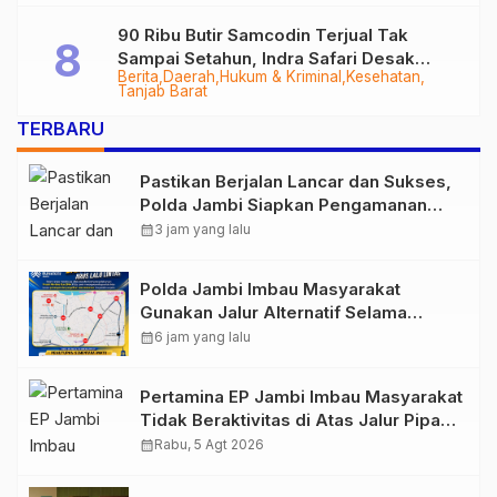
90 Ribu Butir Samcodin Terjual Tak
Sampai Setahun, Indra Safari Desak
Berita
Daerah
Hukum & Kriminal
Kesehatan
Audit Menyeluruh
Tanjab Barat
TERBARU
Pastikan Berjalan Lancar dan Sukses,
Polda Jambi Siapkan Pengamanan
Berlapis untuk 8.750 Pelari, 1.848
calendar_month
3 jam yang lalu
Personel Kawal Presisi Merdeka Run
Polda Jambi Imbau Masyarakat
Gunakan Jalur Alternatif Selama
Pelaksanaan Presisi Merdeka Run
calendar_month
6 jam yang lalu
2026
Pertamina EP Jambi Imbau Masyarakat
Tidak Beraktivitas di Atas Jalur Pipa
Migas Demi Keselamatan Bersama
calendar_month
Rabu, 5 Agt 2026