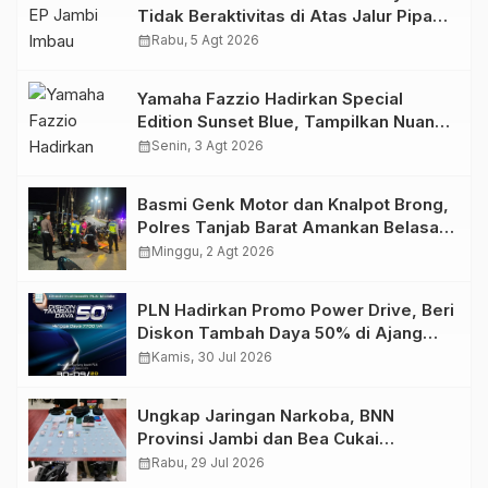
Tidak Beraktivitas di Atas Jalur Pipa
Migas Demi Keselamatan Bersama
calendar_month
Rabu, 5 Agt 2026
Yamaha Fazzio Hadirkan Special
Edition Sunset Blue, Tampilkan Nuansa
Retro Summer yang Semakin Skena
calendar_month
Senin, 3 Agt 2026
Basmi Genk Motor dan Knalpot Brong,
Polres Tanjab Barat Amankan Belasan
Kendaraan
calendar_month
Minggu, 2 Agt 2026
PLN Hadirkan Promo Power Drive, Beri
Diskon Tambah Daya 50% di Ajang
GIIAS 2026
calendar_month
Kamis, 30 Jul 2026
Ungkap Jaringan Narkoba, BNN
Provinsi Jambi dan Bea Cukai
Amankan Sembilan Pelaku beserta
calendar_month
Rabu, 29 Jul 2026
766 Butir Ekstasi dan 146 Gram Sabu