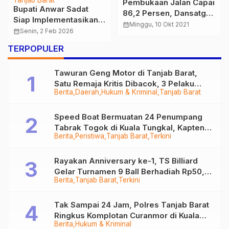
Tanjab Barat
Pembukaan Jalan Capai
Bupati Anwar Sadat
86,2 Persen, Dansatgas
Siap Implementasikan
: Semua Akan Selesai
calendar_month
Minggu, 10 Okt 2021
Program Prioritas
calendar_month
Senin, 2 Feb 2026
Tepat Waktu
Presiden di Tanjab
TERPOPULER
Barat
Tawuran Geng Motor di Tanjab Barat,
Satu Remaja Kritis Dibacok, 3 Pelaku
Berita
Daerah
Hukum & Kriminal
Tanjab Barat
Ditangkap
Speed Boat Bermuatan 24 Penumpang
Tabrak Togok di Kuala Tungkal, Kapten
Berita
Peristiwa
Tanjab Barat
Terkini
Sempat Hilang
Rayakan Anniversary ke-1, TS Billiard
Gelar Turnamen 9 Ball Berhadiah Rp50,8
Berita
Tanjab Barat
Terkini
Juta
Tak Sampai 24 Jam, Polres Tanjab Barat
Ringkus Komplotan Curanmor di Kuala
Berita
Hukum & Kriminal
Tungkal