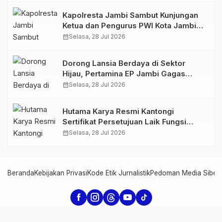
Kapolresta Jambi Sambut Kunjungan
Ketua dan Pengurus PWI Kota Jambi
Perkuat Sinergi dan Kolaborasi
calendar_month
Selasa, 28 Jul 2026
Dorong Lansia Berdaya di Sektor
Hijau, Pertamina EP Jambi Gagas
Lansiapreneur Batik Eco-Print
calendar_month
Selasa, 28 Jul 2026
Hutama Karya Resmi Kantongi
Sertifikat Persetujuan Laik Fungsi
Struktur Jembatan Musi V Tol
calendar_month
Selasa, 28 Jul 2026
Palembang–Betung
Beranda
Kebijakan Privasi
Kode Etik Jurnalistik
Pedoman Media Siber