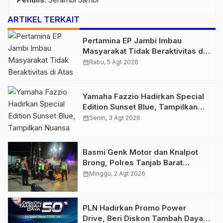
ARTIKEL TERKAIT
Pertamina EP Jambi Imbau
Masyarakat Tidak Beraktivitas di
Atas Jalur Pipa Migas Demi
calendar_month
Rabu, 5 Agt 2026
Keselamatan Bersama
Yamaha Fazzio Hadirkan Special
Edition Sunset Blue, Tampilkan
Nuansa Retro Summer yang
calendar_month
Senin, 3 Agt 2026
Semakin Skena
Basmi Genk Motor dan Knalpot
Brong, Polres Tanjab Barat
Amankan Belasan Kendaraan
calendar_month
Minggu, 2 Agt 2026
PLN Hadirkan Promo Power
Drive, Beri Diskon Tambah Daya