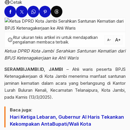
print
Cetak
Atur ukuran teks artikel ini untuk mendapatkan
text_increase
info
text_decrease
pengalaman membaca terbaik.
Ketua DPRD Kota Jambi Serahkan Santunan Kematian dari
BPJS Ketenagakerjaan ke Ahli Waris
SERAMBIJAMBI.ID, JAMBI
– Ahli waris peserta BPJS
Ketenagakerjaan di Kota Jambi menerima manfaat santunan
jaminan kematian dalam acara yang berlangsung di Kantor
Lurah Buluran Kenali, Kecamatan Telanaipura, Kota Jambi,
pada Kamis (13/3/2025).
Baca juga:
Hari Ketiga Lebaran, Gubernur Al Haris Tekankan
Kekompakan AntaBupati/Wali Kota