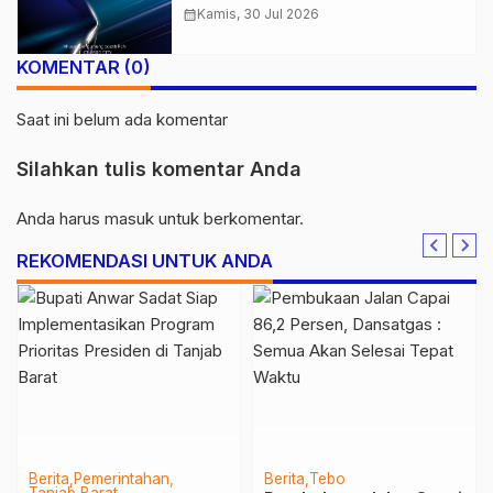
50% di Ajang GIIAS 2026
calendar_month
Kamis, 30 Jul 2026
KOMENTAR (0)
Saat ini belum ada komentar
Silahkan tulis komentar Anda
Anda harus
masuk
untuk berkomentar.
REKOMENDASI UNTUK ANDA
Berita
Pemerintahan
Berita
Tebo