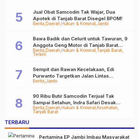
Jual Obat Samcodin Tak Wajar, Dua
Apotek di Tanjab Barat Disegel BPOM!
Berita
Daerah
Hukum & Kriminal
Jambi
Bawa Badik dan Celurit untuk Tawuran, 9
Anggota Geng Motor di Tanjab Barat
Berita
Daerah
Hukum & Kriminal
Tanjab Barat
Diringkus
Terkini
Sempit dan Rawan Kecelakaan, Edi
Purwanto Targetkan Jalan Lintas
Berita
Jambi
Tungkal-Jambi Mulus di 2028
90 Ribu Butir Samcodin Terjual Tak
Sampai Setahun, Indra Safari Desak
Berita
Daerah
Hukum & Kriminal
Kesehatan
Audit Menyeluruh
Tanjab Barat
TERBARU
Pertamina EP Jambi Imbau Masyarakat