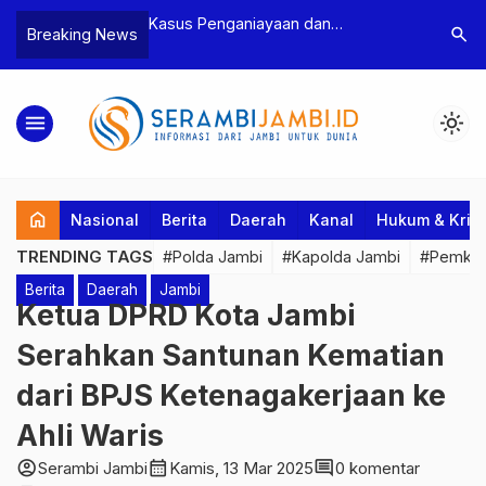
n Narkoba, BNN
Kasus Penganiayaan dan
Polres T
search
Breaking News
dan Bea Cukai
Pengancaman Ketua BPD, Polres
Pengeroy
an Pelaku beserta
Tebo Tetapkan Dua Tersangka
Dua Pela
si dan 146 Gram
Ditahan
menu
light_mode
home
Nasional
Berita
Daerah
Kanal
Hukum & Krim
TRENDING TAGS
#Polda Jambi
#Kapolda Jambi
#Pemkab
Berita
Daerah
Jambi
Ketua DPRD Kota Jambi
Serahkan Santunan Kematian
dari BPJS Ketenagakerjaan ke
Ahli Waris
account_circle
calendar_month
comment
Serambi Jambi
Kamis, 13 Mar 2025
0 komentar