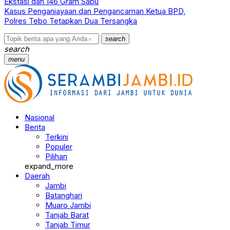
Ekstasi dan 146 Gram Sabu
Kasus Penganiayaan dan Pengancaman Ketua BPD,
Polres Tebo Tetapkan Dua Tersangka
search
search
menu
Nasional
Berita
Terkini
Populer
Pilihan
expand_more
Daerah
Jambi
Batanghari
Muaro Jambi
Tanjab Barat
Tanjab Timur