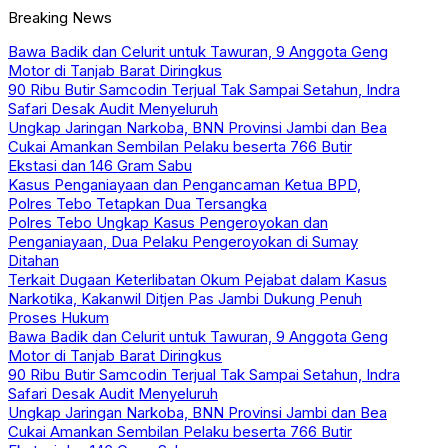
Breaking News
Bawa Badik dan Celurit untuk Tawuran, 9 Anggota Geng
Motor di Tanjab Barat Diringkus
90 Ribu Butir Samcodin Terjual Tak Sampai Setahun, Indra
Safari Desak Audit Menyeluruh
Ungkap Jaringan Narkoba, BNN Provinsi Jambi dan Bea
Cukai Amankan Sembilan Pelaku beserta 766 Butir
Ekstasi dan 146 Gram Sabu
Kasus Penganiayaan dan Pengancaman Ketua BPD,
Polres Tebo Tetapkan Dua Tersangka
Polres Tebo Ungkap Kasus Pengeroyokan dan
Penganiayaan, Dua Pelaku Pengeroyokan di Sumay
Ditahan
Terkait Dugaan Keterlibatan Okum Pejabat dalam Kasus
Narkotika, Kakanwil Ditjen Pas Jambi Dukung Penuh
Proses Hukum
Bawa Badik dan Celurit untuk Tawuran, 9 Anggota Geng
Motor di Tanjab Barat Diringkus
90 Ribu Butir Samcodin Terjual Tak Sampai Setahun, Indra
Safari Desak Audit Menyeluruh
Ungkap Jaringan Narkoba, BNN Provinsi Jambi dan Bea
Cukai Amankan Sembilan Pelaku beserta 766 Butir