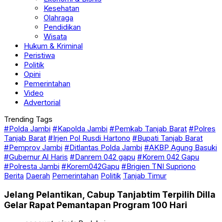
Kesehatan
Olahraga
Pendidikan
Wisata
Hukum & Kriminal
Peristiwa
Politik
Opini
Pemerintahan
Video
Advertorial
Trending Tags
#Polda Jambi
#Kapolda Jambi
#Pemkab Tanjab Barat
#Polres
Tanjab Barat
#Irjen Pol Rusdi Hartono
#Bupati Tanjab Barat
#Pemprov Jambi
#Ditlantas Polda Jambi
#AKBP Agung Basuki
#Gubernur Al Haris
#Danrem 042 gapu
#Korem 042 Gapu
#Polresta Jambi
#Korem042Gapu
#Brigjen TNI Supriono
Berita
Daerah
Pemerintahan
Politik
Tanjab Timur
Jelang Pelantikan, Cabup Tanjabtim Terpilih Dilla
Gelar Rapat Pemantapan Program 100 Hari