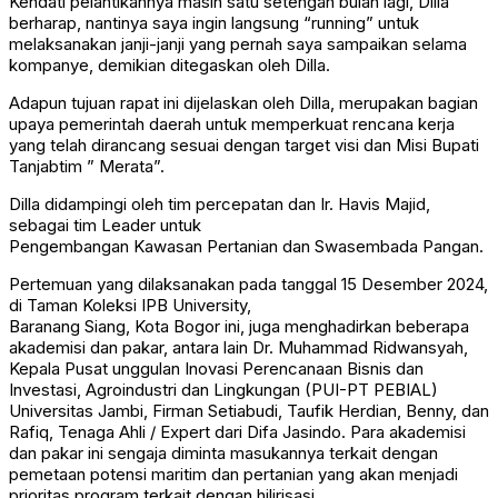
Kendati pelantikannya masih satu setengah bulan lagi, Dilla
berharap, nantinya saya ingin langsung “running” untuk
melaksanakan janji-janji yang pernah saya sampaikan selama
kompanye, demikian ditegaskan oleh Dilla.
Adapun tujuan rapat ini dijelaskan oleh Dilla, merupakan bagian
upaya pemerintah daerah untuk memperkuat rencana kerja
yang telah dirancang sesuai dengan target visi dan Misi Bupati
Tanjabtim ” Merata”.
Dilla didampingi oleh tim percepatan dan Ir. Havis Majid,
sebagai tim Leader untuk
Pengembangan Kawasan Pertanian dan Swasembada Pangan.
Pertemuan yang dilaksanakan pada tanggal 15 Desember 2024,
di Taman Koleksi IPB University,
Baranang Siang, Kota Bogor ini, juga menghadirkan beberapa
akademisi dan pakar, antara lain Dr. Muhammad Ridwansyah,
Kepala Pusat unggulan Inovasi Perencanaan Bisnis dan
Investasi, Agroindustri dan Lingkungan (PUI-PT PEBIAL)
Universitas Jambi, Firman Setiabudi, Taufik Herdian, Benny, dan
Rafiq, Tenaga Ahli / Expert dari Difa Jasindo. Para akademisi
dan pakar ini sengaja diminta masukannya terkait dengan
pemetaan potensi maritim dan pertanian yang akan menjadi
prioritas program terkait dengan hilirisasi.