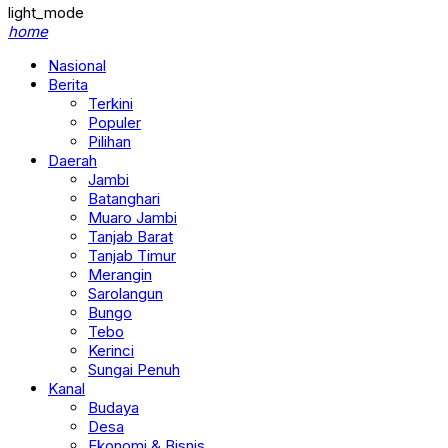
light_mode
home
Nasional
Berita
Terkini
Populer
Pilihan
Daerah
Jambi
Batanghari
Muaro Jambi
Tanjab Barat
Tanjab Timur
Merangin
Sarolangun
Bungo
Tebo
Kerinci
Sungai Penuh
Kanal
Budaya
Desa
Ekonomi & Bisnis