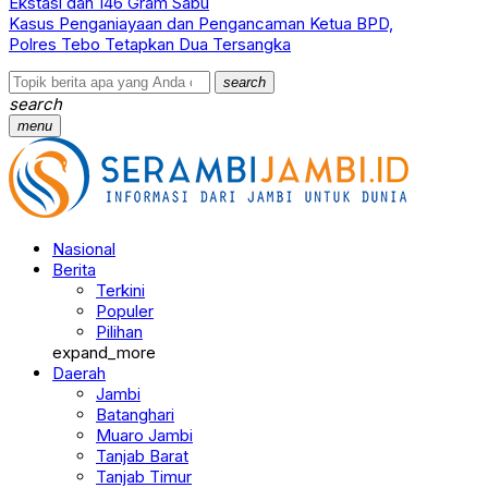
Ekstasi dan 146 Gram Sabu
Kasus Penganiayaan dan Pengancaman Ketua BPD,
Polres Tebo Tetapkan Dua Tersangka
search
search
menu
Nasional
Berita
Terkini
Populer
Pilihan
expand_more
Daerah
Jambi
Batanghari
Muaro Jambi
Tanjab Barat
Tanjab Timur