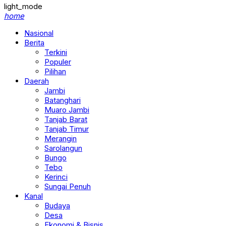
light_mode
home
Nasional
Berita
Terkini
Populer
Pilihan
Daerah
Jambi
Batanghari
Muaro Jambi
Tanjab Barat
Tanjab Timur
Merangin
Sarolangun
Bungo
Tebo
Kerinci
Sungai Penuh
Kanal
Budaya
Desa
Ekonomi & Bisnis