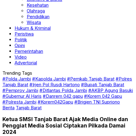
Kesehatan
Olahraga
Pendidikan
Wisata
Hukum & Kriminal
Peristiwa
Politik
Opini
Pemerintahan
Video
Advertorial
Trending Tags
#Polda Jambi
#Kapolda Jambi
#Pemkab Tanjab Barat
#Polres
Tanjab Barat
#Irjen Pol Rusdi Hartono
#Bupati Tanjab Barat
#Pemprov Jambi
#Ditlantas Polda Jambi
#AKBP Agung Basuki
#Gubernur Al Haris
#Danrem 042 gapu
#Korem 042 Gapu
#Polresta Jambi
#Korem042Gapu
#Brigjen TNI Supriono
Berita
Tanjab Barat
Ketua SMSI Tanjab Barat Ajak Media Online dan
Penggiat Media Sosial Ciptakan Pilkada Damai
2024