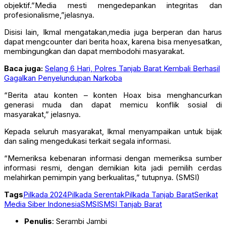
objektif.”Media mesti mengedepankan integritas dan
profesionalisme,”jelasnya.
Disisi lain, Ikmal mengatakan,media juga berperan dan harus
dapat mengcounter dari berita hoax, karena bisa menyesatkan,
membingungkan dan dapat membodohi masyarakat.
Baca juga:
Selang 6 Hari, Polres Tanjab Barat Kembali Berhasil
Gagalkan Penyelundupan Narkoba
“Berita atau konten – konten Hoax bisa menghancurkan
generasi muda dan dapat memicu konflik sosial di
masyarakat,” jelasnya.
Kepada seluruh masyarakat, Ikmal menyampaikan untuk bijak
dan saling mengedukasi terkait segala informasi.
“Memeriksa kebenaran informasi dengan memeriksa sumber
informasi resmi, dengan demikian kita jadi pemilih cerdas
melahirkan pemimpin yang berkualitas,” tutupnya. (SMSI)
Tags
Pilkada 2024
Pilkada Serentak
Pilkada Tanjab Barat
Serikat
Media Siber Indonesia
SMSI
SMSI Tanjab Barat
Penulis
: Serambi Jambi