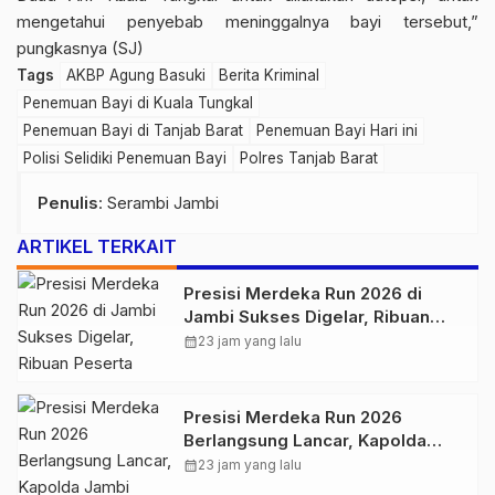
mengetahui penyebab meninggalnya bayi tersebut,”
pungkasnya (SJ)
Tags
AKBP Agung Basuki
Berita Kriminal
Penemuan Bayi di Kuala Tungkal
Penemuan Bayi di Tanjab Barat
Penemuan Bayi Hari ini
Polisi Selidiki Penemuan Bayi
Polres Tanjab Barat
Penulis
: Serambi Jambi
ARTIKEL TERKAIT
Presisi Merdeka Run 2026 di
Jambi Sukses Digelar, Ribuan
Peserta Ramaikan Event Nasional
calendar_month
23 jam yang lalu
Presisi Merdeka Run 2026
Berlangsung Lancar, Kapolda
Jambi Ucapkan Terimakasih dan
calendar_month
23 jam yang lalu
Apresiasi Dukungan Masyarakat