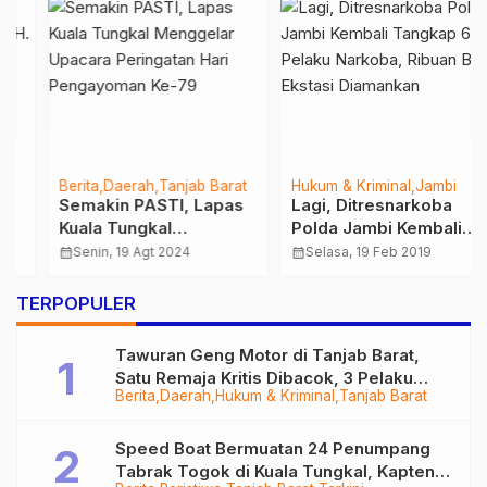
Berita
Daerah
Tanjab Barat
Hukum & Kriminal
Jambi
Semakin PASTI, Lapas
Lagi, Ditresnarkoba
Kuala Tungkal
Polda Jambi Kembali
Menggelar Upacara
Tangkap 6 Pelaku
calendar_month
Senin, 19 Agt 2024
calendar_month
Selasa, 19 Feb 2019
Peringatan Hari
Narkoba, Ribuan Butir
Pengayoman Ke-79
Ekstasi Diamankan
…
TERPOPULER
Tawuran Geng Motor di Tanjab Barat,
Satu Remaja Kritis Dibacok, 3 Pelaku
Berita
Daerah
Hukum & Kriminal
Tanjab Barat
Ditangkap
Speed Boat Bermuatan 24 Penumpang
Tabrak Togok di Kuala Tungkal, Kapten