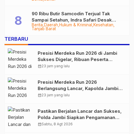
Tungkal-Jambi Mulus di 2028
90 Ribu Butir Samcodin Terjual Tak
Sampai Setahun, Indra Safari Desak
Berita
Daerah
Hukum & Kriminal
Kesehatan
Audit Menyeluruh
Tanjab Barat
TERBARU
Presisi Merdeka Run 2026 di Jambi
Sukses Digelar, Ribuan Peserta
Ramaikan Event Nasional
calendar_month
23 jam yang lalu
Presisi Merdeka Run 2026
Berlangsung Lancar, Kapolda Jambi
Ucapkan Terimakasih dan Apresiasi
calendar_month
23 jam yang lalu
Dukungan Masyarakat
Pastikan Berjalan Lancar dan Sukses,
Polda Jambi Siapkan Pengamanan
Berlapis untuk 8.750 Pelari, 1.848
calendar_month
Sabtu, 8 Agt 2026
Personel Kawal Presisi Merdeka Run