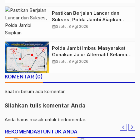
Pastikan Berjalan Lancar dan
Sukses, Polda Jambi Siapkan
Pengamanan Berlapis untuk 8.750
calendar_month
Sabtu, 8 Agt 2026
Pelari, 1.848 Personel Kawal
Presisi Merdeka Run
Polda Jambi Imbau Masyarakat
Gunakan Jalur Alternatif Selama
Pelaksanaan Presisi Merdeka Run
calendar_month
Sabtu, 8 Agt 2026
2026
KOMENTAR (0)
Saat ini belum ada komentar
Silahkan tulis komentar Anda
Anda harus
masuk
untuk berkomentar.
REKOMENDASI UNTUK ANDA