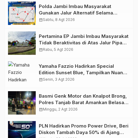
Polda Jambi Imbau Masyarakat
Gunakan Jalur Alternatif Selama
Pelaksanaan Presisi Merdeka Run
calendar_month
Sabtu, 8 Agt 2026
2026
Pertamina EP Jambi Imbau Masyarakat
Tidak Beraktivitas di Atas Jalur Pipa
Migas Demi Keselamatan Bersama
calendar_month
Rabu, 5 Agt 2026
Yamaha Fazzio Hadirkan Special
Edition Sunset Blue, Tampilkan Nuansa
Retro Summer yang Semakin Skena
calendar_month
Senin, 3 Agt 2026
Basmi Genk Motor dan Knalpot Brong,
Polres Tanjab Barat Amankan Belasan
Kendaraan
calendar_month
Minggu, 2 Agt 2026
PLN Hadirkan Promo Power Drive, Beri
Diskon Tambah Daya 50% di Ajang