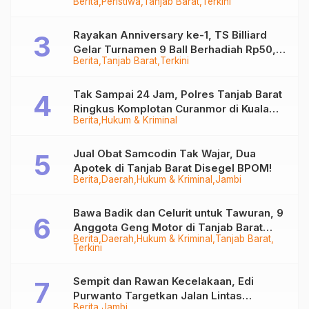
Berita
Peristiwa
Tanjab Barat
Terkini
Sempat Hilang
Rayakan Anniversary ke-1, TS Billiard
Gelar Turnamen 9 Ball Berhadiah Rp50,8
Berita
Tanjab Barat
Terkini
Juta
Tak Sampai 24 Jam, Polres Tanjab Barat
Ringkus Komplotan Curanmor di Kuala
Berita
Hukum & Kriminal
Tungkal
Jual Obat Samcodin Tak Wajar, Dua
Apotek di Tanjab Barat Disegel BPOM!
Berita
Daerah
Hukum & Kriminal
Jambi
Bawa Badik dan Celurit untuk Tawuran, 9
Anggota Geng Motor di Tanjab Barat
Berita
Daerah
Hukum & Kriminal
Tanjab Barat
Diringkus
Terkini
Sempit dan Rawan Kecelakaan, Edi
Purwanto Targetkan Jalan Lintas
Berita
Jambi