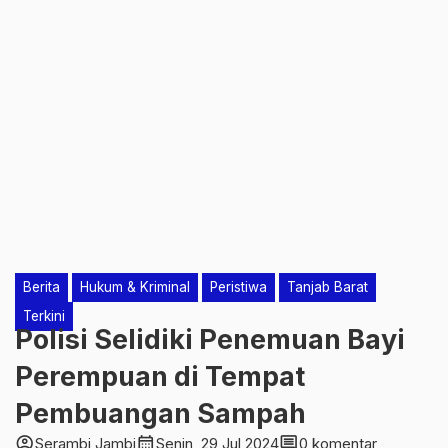
Berita
Hukum & Kriminal
Peristiwa
Tanjab Barat
Terkini
Polisi Selidiki Penemuan Bayi
Perempuan di Tempat
Pembuangan Sampah
account_circle
calendar_month
comment
Serambi Jambi
Senin, 29 Jul 2024
0 komentar