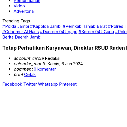
Pemerintahan
Video
Advertorial
Trending Tags
#Polda Jambi
#Kapolda Jambi
#Pemkab Tanjab Barat
#Polres T
#Gubernur Al Haris
#Danrem 042 gapu
#Korem 042 Gapu
#Polr
Berita
Daerah
Jambi
Tetap Perhatikan Karyawan, Direktur RSUD Raden 
account_circle
Redaksi
calendar_month
Kamis, 6 Jun 2024
comment
0 komentar
print
Cetak
Facebook
Twitter
Whatsapp
Pinterest