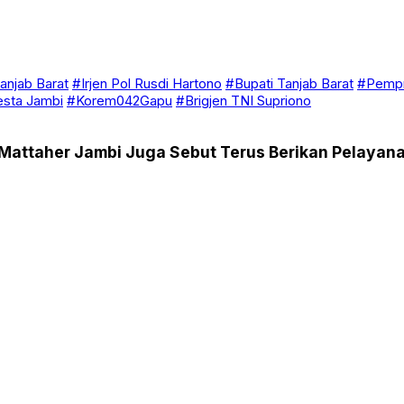
anjab Barat
#Irjen Pol Rusdi Hartono
#Bupati Tanjab Barat
#Pempr
esta Jambi
#Korem042Gapu
#Brigjen TNI Supriono
Mattaher Jambi Juga Sebut Terus Berikan Pelayana