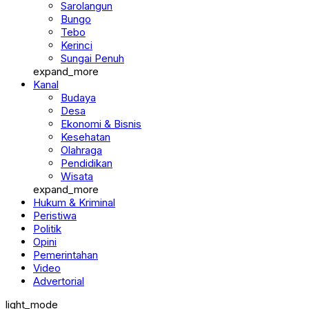
Sarolangun
Bungo
Tebo
Kerinci
Sungai Penuh
expand_more
Kanal
Budaya
Desa
Ekonomi & Bisnis
Kesehatan
Olahraga
Pendidikan
Wisata
expand_more
Hukum & Kriminal
Peristiwa
Politik
Opini
Pemerintahan
Video
Advertorial
light_mode