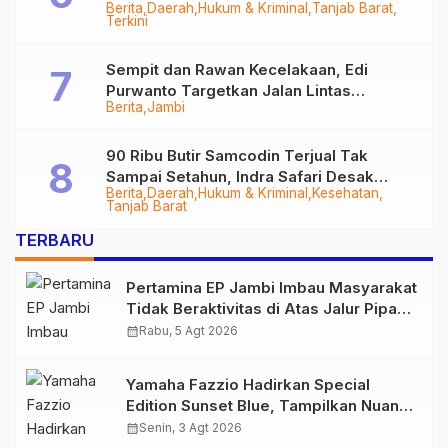
Berita
Daerah
Hukum & Kriminal
Tanjab Barat
Diringkus
Terkini
Sempit dan Rawan Kecelakaan, Edi
Purwanto Targetkan Jalan Lintas
Berita
Jambi
Tungkal-Jambi Mulus di 2028
90 Ribu Butir Samcodin Terjual Tak
Sampai Setahun, Indra Safari Desak
Berita
Daerah
Hukum & Kriminal
Kesehatan
Audit Menyeluruh
Tanjab Barat
TERBARU
Pertamina EP Jambi Imbau Masyarakat
Tidak Beraktivitas di Atas Jalur Pipa
Migas Demi Keselamatan Bersama
calendar_month
Rabu, 5 Agt 2026
Yamaha Fazzio Hadirkan Special
Edition Sunset Blue, Tampilkan Nuansa
Retro Summer yang Semakin Skena
calendar_month
Senin, 3 Agt 2026