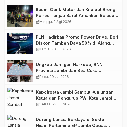
Basmi Genk Motor dan Knalpot Brong,
Polres Tanjab Barat Amankan Belasan
Kendaraan
calendar_month
Minggu, 2 Agt 2026
PLN Hadirkan Promo Power Drive, Beri
Diskon Tambah Daya 50% di Ajang
GIIAS 2026
calendar_month
Kamis, 30 Jul 2026
Ungkap Jaringan Narkoba, BNN
Provinsi Jambi dan Bea Cukai
Amankan Sembilan Pelaku beserta
calendar_month
Rabu, 29 Jul 2026
766 Butir Ekstasi dan 146 Gram Sabu
Kapolresta Jambi Sambut Kunjungan
Ketua dan Pengurus PWI Kota Jambi
Perkuat Sinergi dan Kolaborasi
calendar_month
Selasa, 28 Jul 2026
Dorong Lansia Berdaya di Sektor
Hijau, Pertamina EP Jambi Gagas