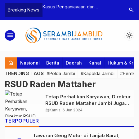
n Narkoba, BNN
Kasus Penganiayaan dan
Polres T
search
Breaking News
dan Bea Cukai
Pengancaman Ketua BPD, Polres
Pengeroy
an Pelaku beserta
Tebo Tetapkan Dua Tersangka
Dua Pela
si dan 146 Gram
Ditahan
menu
light_mode
home
Nasional
Berita
Daerah
Kanal
Hukum & Krim
TRENDING TAGS
#Polda Jambi
#Kapolda Jambi
#Pemkab
RSUD Raden Mattaher
Tetap Perhatikan Karyawan, Direktur
RSUD Raden Mattaher Jambi Juga
Sebut Terus Berikan Pelayanan
calendar_month
Kamis, 6 Jun 2024
Terbaik
TERPOPULER
Tawuran Geng Motor di Tanjab Barat,