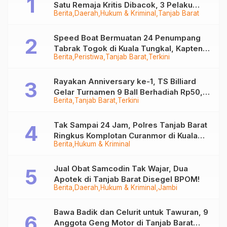
Satu Remaja Kritis Dibacok, 3 Pelaku
Berita
Daerah
Hukum & Kriminal
Tanjab Barat
Ditangkap
Speed Boat Bermuatan 24 Penumpang
Tabrak Togok di Kuala Tungkal, Kapten
Berita
Peristiwa
Tanjab Barat
Terkini
Sempat Hilang
Rayakan Anniversary ke-1, TS Billiard
Gelar Turnamen 9 Ball Berhadiah Rp50,8
Berita
Tanjab Barat
Terkini
Juta
Tak Sampai 24 Jam, Polres Tanjab Barat
Ringkus Komplotan Curanmor di Kuala
Berita
Hukum & Kriminal
Tungkal
Jual Obat Samcodin Tak Wajar, Dua
Apotek di Tanjab Barat Disegel BPOM!
Berita
Daerah
Hukum & Kriminal
Jambi
Bawa Badik dan Celurit untuk Tawuran, 9
Anggota Geng Motor di Tanjab Barat