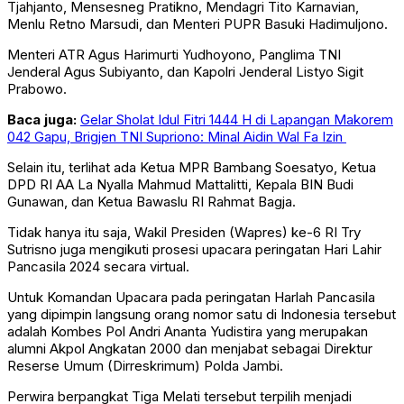
Tjahjanto, Mensesneg Pratikno, Mendagri Tito Karnavian,
Menlu Retno Marsudi, dan Menteri PUPR Basuki Hadimuljono.
Menteri ATR Agus Harimurti Yudhoyono, Panglima TNI
Jenderal Agus Subiyanto, dan Kapolri Jenderal Listyo Sigit
Prabowo.
Baca juga:
Gelar Sholat Idul Fitri 1444 H di Lapangan Makorem
042 Gapu, Brigjen TNI Supriono: Minal Aidin Wal Fa Izin
Selain itu, terlihat ada Ketua MPR Bambang Soesatyo, Ketua
DPD RI AA La Nyalla Mahmud Mattalitti, Kepala BIN Budi
Gunawan, dan Ketua Bawaslu RI Rahmat Bagja.
Tidak hanya itu saja, Wakil Presiden (Wapres) ke-6 RI Try
Sutrisno juga mengikuti prosesi upacara peringatan Hari Lahir
Pancasila 2024 secara virtual.
Untuk Komandan Upacara pada peringatan Harlah Pancasila
yang dipimpin langsung orang nomor satu di Indonesia tersebut
adalah Kombes Pol Andri Ananta Yudistira yang merupakan
alumni Akpol Angkatan 2000 dan menjabat sebagai Direktur
Reserse Umum (Dirreskrimum) Polda Jambi.
Perwira berpangkat Tiga Melati tersebut terpilih menjadi