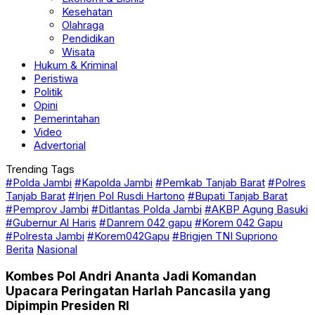
Kesehatan
Olahraga
Pendidikan
Wisata
Hukum & Kriminal
Peristiwa
Politik
Opini
Pemerintahan
Video
Advertorial
Trending Tags
#Polda Jambi
#Kapolda Jambi
#Pemkab Tanjab Barat
#Polres
Tanjab Barat
#Irjen Pol Rusdi Hartono
#Bupati Tanjab Barat
#Pemprov Jambi
#Ditlantas Polda Jambi
#AKBP Agung Basuki
#Gubernur Al Haris
#Danrem 042 gapu
#Korem 042 Gapu
#Polresta Jambi
#Korem042Gapu
#Brigjen TNI Supriono
Berita
Nasional
Kombes Pol Andri Ananta Jadi Komandan
Upacara Peringatan Harlah Pancasila yang
Dipimpin Presiden RI