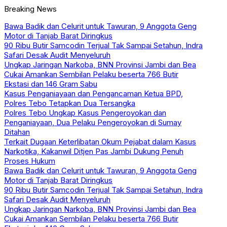
Breaking News
Bawa Badik dan Celurit untuk Tawuran, 9 Anggota Geng
Motor di Tanjab Barat Diringkus
90 Ribu Butir Samcodin Terjual Tak Sampai Setahun, Indra
Safari Desak Audit Menyeluruh
Ungkap Jaringan Narkoba, BNN Provinsi Jambi dan Bea
Cukai Amankan Sembilan Pelaku beserta 766 Butir
Ekstasi dan 146 Gram Sabu
Kasus Penganiayaan dan Pengancaman Ketua BPD,
Polres Tebo Tetapkan Dua Tersangka
Polres Tebo Ungkap Kasus Pengeroyokan dan
Penganiayaan, Dua Pelaku Pengeroyokan di Sumay
Ditahan
Terkait Dugaan Keterlibatan Okum Pejabat dalam Kasus
Narkotika, Kakanwil Ditjen Pas Jambi Dukung Penuh
Proses Hukum
Bawa Badik dan Celurit untuk Tawuran, 9 Anggota Geng
Motor di Tanjab Barat Diringkus
90 Ribu Butir Samcodin Terjual Tak Sampai Setahun, Indra
Safari Desak Audit Menyeluruh
Ungkap Jaringan Narkoba, BNN Provinsi Jambi dan Bea
Cukai Amankan Sembilan Pelaku beserta 766 Butir