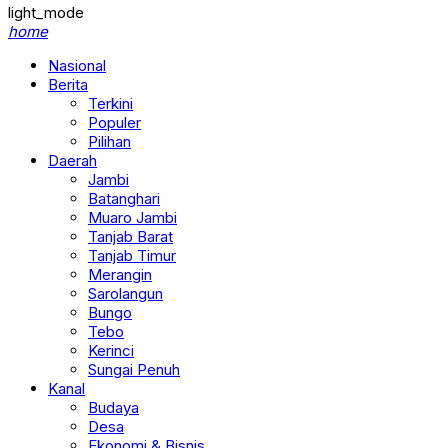
light_mode
home
Nasional
Berita
Terkini
Populer
Pilihan
Daerah
Jambi
Batanghari
Muaro Jambi
Tanjab Barat
Tanjab Timur
Merangin
Sarolangun
Bungo
Tebo
Kerinci
Sungai Penuh
Kanal
Budaya
Desa
Ekonomi & Bisnis