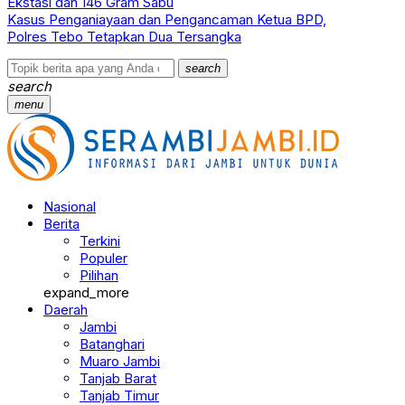
Ekstasi dan 146 Gram Sabu
Kasus Penganiayaan dan Pengancaman Ketua BPD,
Polres Tebo Tetapkan Dua Tersangka
search
search
menu
Nasional
Berita
Terkini
Populer
Pilihan
expand_more
Daerah
Jambi
Batanghari
Muaro Jambi
Tanjab Barat
Tanjab Timur