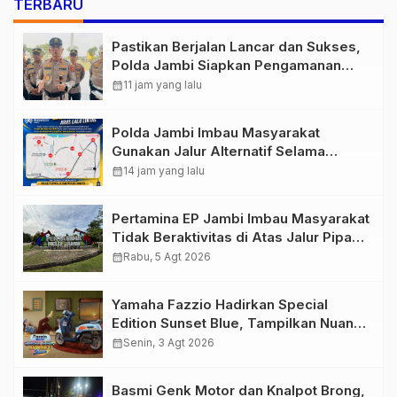
TERBARU
Pastikan Berjalan Lancar dan Sukses,
Polda Jambi Siapkan Pengamanan
Berlapis untuk 8.750 Pelari, 1.848
calendar_month
11 jam yang lalu
Personel Kawal Presisi Merdeka Run
Polda Jambi Imbau Masyarakat
Gunakan Jalur Alternatif Selama
Pelaksanaan Presisi Merdeka Run
calendar_month
14 jam yang lalu
2026
Pertamina EP Jambi Imbau Masyarakat
Tidak Beraktivitas di Atas Jalur Pipa
Migas Demi Keselamatan Bersama
calendar_month
Rabu, 5 Agt 2026
Yamaha Fazzio Hadirkan Special
Edition Sunset Blue, Tampilkan Nuansa
Retro Summer yang Semakin Skena
calendar_month
Senin, 3 Agt 2026
Basmi Genk Motor dan Knalpot Brong,