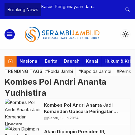
n Narkoba, BNN
Kasus Penganiayaan dan
Polres T
search
Breaking News
dan Bea Cukai
Pengancaman Ketua BPD, Polres
Pengeroy
an Pelaku beserta
Tebo Tetapkan Dua Tersangka
Dua Pela
si dan 146 Gram
Ditahan
menu
light_mode
home
Nasional
Berita
Daerah
Kanal
Hukum & Krim
TRENDING TAGS
#Polda Jambi
#Kapolda Jambi
#Pemkab
Kombes Pol Andri Ananta
Yudhistira
Kombes Pol Andri Ananta Jadi
Komandan Upacara Peringatan
Harlah Pancasila yang Dipimpin
calendar_month
Sabtu, 1 Jun 2024
Presiden RI
Akan Dipimpin Presiden RI,