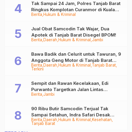
Tak Sampai 24 Jam, Polres Tanjab Barat
Ringkus Komplotan Curanmor di Kuala
Berita
Hukum & Kriminal
Tungkal
Jual Obat Samcodin Tak Wajar, Dua
Apotek di Tanjab Barat Disegel BPOM!
Berita
Daerah
Hukum & Kriminal
Jambi
Bawa Badik dan Celurit untuk Tawuran, 9
Anggota Geng Motor di Tanjab Barat
Berita
Daerah
Hukum & Kriminal
Tanjab Barat
Diringkus
Terkini
Sempit dan Rawan Kecelakaan, Edi
Purwanto Targetkan Jalan Lintas
Berita
Jambi
Tungkal-Jambi Mulus di 2028
90 Ribu Butir Samcodin Terjual Tak
Sampai Setahun, Indra Safari Desak
Berita
Daerah
Hukum & Kriminal
Kesehatan
Audit Menyeluruh
Tanjab Barat