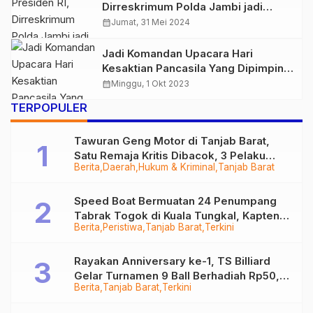
Dirreskrimum Polda Jambi jadi
Komandan Upacara Peringatan
calendar_month
Jumat, 31 Mei 2024
Harlah Pancasila 2024
Jadi Komandan Upacara Hari
Kesaktian Pancasila Yang Dipimpin
Presiden Jokowi, Ini Profil Kombes
calendar_month
Minggu, 1 Okt 2023
Pol Andri Ananta Yudhistira
TERPOPULER
Tawuran Geng Motor di Tanjab Barat,
Satu Remaja Kritis Dibacok, 3 Pelaku
Berita
Daerah
Hukum & Kriminal
Tanjab Barat
Ditangkap
Speed Boat Bermuatan 24 Penumpang
Tabrak Togok di Kuala Tungkal, Kapten
Berita
Peristiwa
Tanjab Barat
Terkini
Sempat Hilang
Rayakan Anniversary ke-1, TS Billiard
Gelar Turnamen 9 Ball Berhadiah Rp50,8
Berita
Tanjab Barat
Terkini
Juta