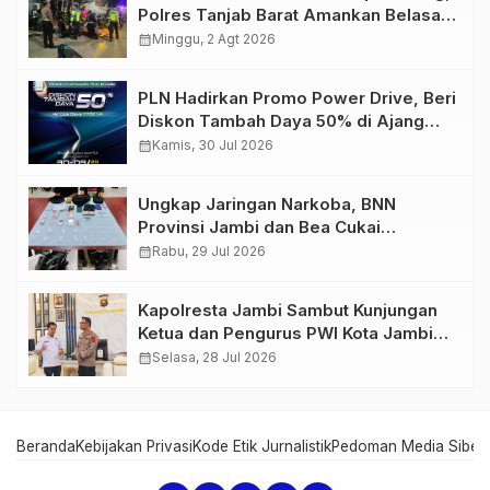
Polres Tanjab Barat Amankan Belasan
Kendaraan
calendar_month
Minggu, 2 Agt 2026
PLN Hadirkan Promo Power Drive, Beri
Diskon Tambah Daya 50% di Ajang
GIIAS 2026
calendar_month
Kamis, 30 Jul 2026
Ungkap Jaringan Narkoba, BNN
Provinsi Jambi dan Bea Cukai
Amankan Sembilan Pelaku beserta
calendar_month
Rabu, 29 Jul 2026
766 Butir Ekstasi dan 146 Gram Sabu
Kapolresta Jambi Sambut Kunjungan
Ketua dan Pengurus PWI Kota Jambi
Perkuat Sinergi dan Kolaborasi
calendar_month
Selasa, 28 Jul 2026
Beranda
Kebijakan Privasi
Kode Etik Jurnalistik
Pedoman Media Siber