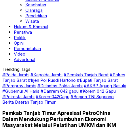
Kesehatan
Olahraga
Pendidikan
Wisata
Hukum & Kriminal
Peristiwa
Politik
Opini
Pemerintahan
Video
Advertorial
Trending Tags
#Polda Jambi
#Kapolda Jambi
#Pemkab Tanjab Barat
#Polres
Tanjab Barat
#Irjen Pol Rusdi Hartono
#Bupati Tanjab Barat
#Pemprov Jambi
#Ditlantas Polda Jambi
#AKBP Agung Basuki
#Gubernur Al Haris
#Danrem 042 gapu
#Korem 042 Gapu
#Polresta Jambi
#Korem042Gapu
#Brigjen TNI Supriono
Berita
Daerah
Tanjab Timur
Pemkab Tanjab Timur Apresiasi PetroChina
Dalam Mendukung Pertumbuhan Ekonomi
Masyarakat Melalui Pelatihan UMKM dan IKM