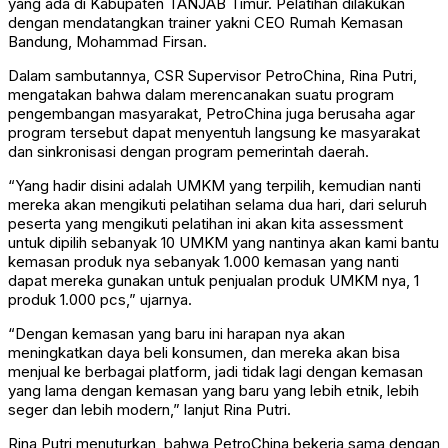
yang ada di Kabupaten TANJAB Timur. Pelatihan dilakukan
dengan mendatangkan trainer yakni CEO Rumah Kemasan
Bandung, Mohammad Firsan.
Dalam sambutannya, CSR Supervisor PetroChina, Rina Putri,
mengatakan bahwa dalam merencanakan suatu program
pengembangan masyarakat, PetroChina juga berusaha agar
program tersebut dapat menyentuh langsung ke masyarakat
dan sinkronisasi dengan program pemerintah daerah.
“Yang hadir disini adalah UMKM yang terpilih, kemudian nanti
mereka akan mengikuti pelatihan selama dua hari, dari seluruh
peserta yang mengikuti pelatihan ini akan kita assessment
untuk dipilih sebanyak 10 UMKM yang nantinya akan kami bantu
kemasan produk nya sebanyak 1.000 kemasan yang nanti
dapat mereka gunakan untuk penjualan produk UMKM nya, 1
produk 1.000 pcs,” ujarnya.
“Dengan kemasan yang baru ini harapan nya akan
meningkatkan daya beli konsumen, dan mereka akan bisa
menjual ke berbagai platform, jadi tidak lagi dengan kemasan
yang lama dengan kemasan yang baru yang lebih etnik, lebih
seger dan lebih modern,” lanjut Rina Putri.
Rina Putri menuturkan, bahwa PetroChina bekerja sama dengan