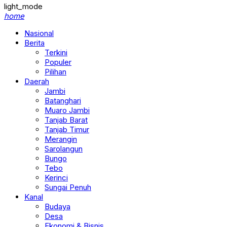
light_mode
home
Nasional
Berita
Terkini
Populer
Pilihan
Daerah
Jambi
Batanghari
Muaro Jambi
Tanjab Barat
Tanjab Timur
Merangin
Sarolangun
Bungo
Tebo
Kerinci
Sungai Penuh
Kanal
Budaya
Desa
Ekonomi & Bisnis