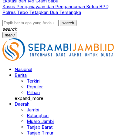
Ekstasi dan 146 Gram Sabu
Kasus Penganiayaan dan Pengancaman Ketua BPD,
Polres Tebo Tetapkan Dua Tersangka
search
search
menu
Nasional
Berita
Terkini
Populer
Pilihan
expand_more
Daerah
Jambi
Batanghari
Muaro Jambi
Tanjab Barat
Tanjab Timur