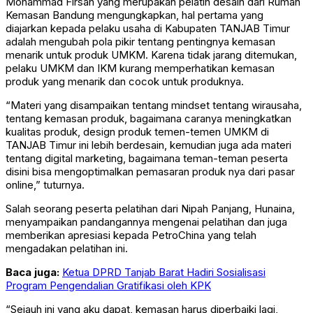
Mohammad Firsan yang merupakan pelatih desain dari Rumah
Kemasan Bandung mengungkapkan, hal pertama yang
diajarkan kepada pelaku usaha di Kabupaten TANJAB Timur
adalah mengubah pola pikir tentang pentingnya kemasan
menarik untuk produk UMKM. Karena tidak jarang ditemukan,
pelaku UMKM dan IKM kurang memperhatikan kemasan
produk yang menarik dan cocok untuk produknya.
“Materi yang disampaikan tentang mindset tentang wirausaha,
tentang kemasan produk, bagaimana caranya meningkatkan
kualitas produk, design produk temen-temen UMKM di
TANJAB Timur ini lebih berdesain, kemudian juga ada materi
tentang digital marketing, bagaimana teman-teman peserta
disini bisa mengoptimalkan pemasaran produk nya dari pasar
online,” tuturnya.
Salah seorang peserta pelatihan dari Nipah Panjang, Hunaina,
menyampaikan pandangannya mengenai pelatihan dan juga
memberikan apresiasi kepada PetroChina yang telah
mengadakan pelatihan ini.
Baca juga:
Ketua DPRD Tanjab Barat Hadiri Sosialisasi
Program Pengendalian Gratifikasi oleh KPK
“Sejauh ini yang aku dapat, kemasan harus diperbaiki lagi,