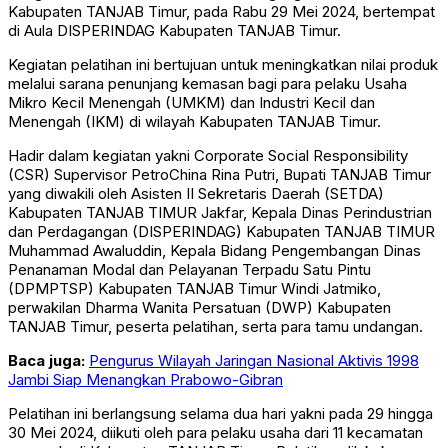
Kabupaten TANJAB Timur, pada Rabu 29 Mei 2024, bertempat
di Aula DISPERINDAG Kabupaten TANJAB Timur.
Kegiatan pelatihan ini bertujuan untuk meningkatkan nilai produk
melalui sarana penunjang kemasan bagi para pelaku Usaha
Mikro Kecil Menengah (UMKM) dan Industri Kecil dan
Menengah (IKM) di wilayah Kabupaten TANJAB Timur.
Hadir dalam kegiatan yakni Corporate Social Responsibility
(CSR) Supervisor PetroChina Rina Putri, Bupati TANJAB Timur
yang diwakili oleh Asisten II Sekretaris Daerah (SETDA)
Kabupaten TANJAB TIMUR Jakfar, Kepala Dinas Perindustrian
dan Perdagangan (DISPERINDAG) Kabupaten TANJAB TIMUR
Muhammad Awaluddin, Kepala Bidang Pengembangan Dinas
Penanaman Modal dan Pelayanan Terpadu Satu Pintu
(DPMPTSP) Kabupaten TANJAB Timur Windi Jatmiko,
perwakilan Dharma Wanita Persatuan (DWP) Kabupaten
TANJAB Timur, peserta pelatihan, serta para tamu undangan.
Baca juga:
Pengurus Wilayah Jaringan Nasional Aktivis 1998
Jambi Siap Menangkan Prabowo-Gibran
Pelatihan ini berlangsung selama dua hari yakni pada 29 hingga
30 Mei 2024, diikuti oleh para pelaku usaha dari 11 kecamatan