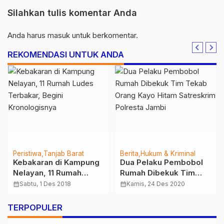
Silahkan tulis komentar Anda
Anda harus
masuk
untuk berkomentar.
REKOMENDASI UNTUK ANDA
Peristiwa
Tanjab Barat
Berita
Hukum & Kriminal
Kebakaran di Kampung
Dua Pelaku Pembobol
Nelayan, 11 Rumah
Rumah Dibekuk Tim
Ludes Terbakar, Begini
Tekab Orang Kayo
calendar_month
Sabtu, 1 Des 2018
calendar_month
Kamis, 24 Des 2020
Kronologisnya
Hitam Satreskrim
Polresta Jambi
TERPOPULER