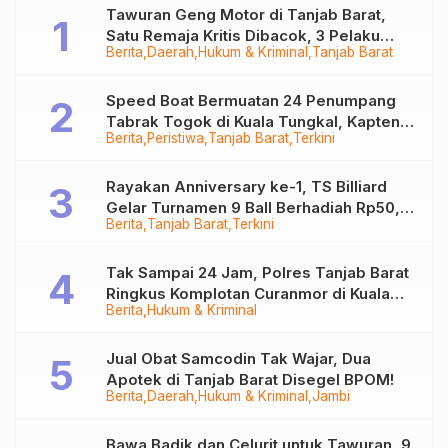
Tawuran Geng Motor di Tanjab Barat,
Satu Remaja Kritis Dibacok, 3 Pelaku
Berita
Daerah
Hukum & Kriminal
Tanjab Barat
Ditangkap
Speed Boat Bermuatan 24 Penumpang
Tabrak Togok di Kuala Tungkal, Kapten
Berita
Peristiwa
Tanjab Barat
Terkini
Sempat Hilang
Rayakan Anniversary ke-1, TS Billiard
Gelar Turnamen 9 Ball Berhadiah Rp50,8
Berita
Tanjab Barat
Terkini
Juta
Tak Sampai 24 Jam, Polres Tanjab Barat
Ringkus Komplotan Curanmor di Kuala
Berita
Hukum & Kriminal
Tungkal
Jual Obat Samcodin Tak Wajar, Dua
Apotek di Tanjab Barat Disegel BPOM!
Berita
Daerah
Hukum & Kriminal
Jambi
Bawa Badik dan Celurit untuk Tawuran, 9