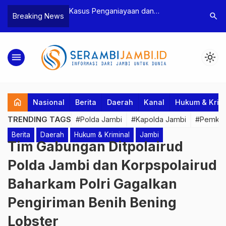
n Narkoba, BNN
Kasus Penganiayaan dan
Polres T
search
Breaking News
dan Bea Cukai
Pengancaman Ketua BPD, Polres
Pengeroy
an Pelaku beserta
Tebo Tetapkan Dua Tersangka
Dua Pela
si dan 146 Gram
Ditahan
menu
light_mode
home
Nasional
Berita
Daerah
Kanal
Hukum & Krim
TRENDING TAGS
#Polda Jambi
#Kapolda Jambi
#Pemkab
Berita
Daerah
Hukum & Kriminal
Jambi
Tim Gabungan Ditpolairud
Polda Jambi dan Korpspolairud
Baharkam Polri Gagalkan
Pengiriman Benih Bening
Lobster