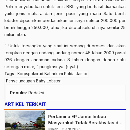
Polri menyebutkan untuk jenis BBL yang berhasil diamankan
yaitu jenis mutiara dan jenis pasir yang mana Satu benih
lobster dipasarkan berdasarkan jenisnya sekitar 200.000 per
benih hingga 250.000, atau jika ditotal seluruh nya senilai 25
miliar lebih.
“ Untuk tersangka yang saat ini sedang di proses dan akan
terapkan dengan undang-undang nomor 45 tahun 2009 pasal
926 dengan ancaman pidana 8 tahun dengan denda satu
setengah miliar, “ pungkasnya. (syah)
Tags
Korpspolairud Baharkam Polda Jambi
Penyelundupan Baby Lobster
Penulis
: Redaksi
ARTIKEL TERKAIT
Pertamina EP Jambi Imbau
Masyarakat Tidak Beraktivitas di
Atas Jalur Pipa Migas Demi
calendar_month
Rabu, 5 Agt 2026