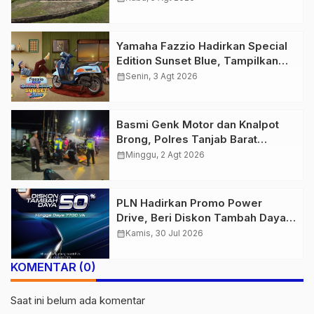
Keselamatan Bersama
Yamaha Fazzio Hadirkan Special
Edition Sunset Blue, Tampilkan
Nuansa Retro Summer yang
calendar_month
Senin, 3 Agt 2026
Semakin Skena
Basmi Genk Motor dan Knalpot
Brong, Polres Tanjab Barat
Amankan Belasan Kendaraan
calendar_month
Minggu, 2 Agt 2026
PLN Hadirkan Promo Power
Drive, Beri Diskon Tambah Daya
50% di Ajang GIIAS 2026
calendar_month
Kamis, 30 Jul 2026
KOMENTAR (0)
Saat ini belum ada komentar