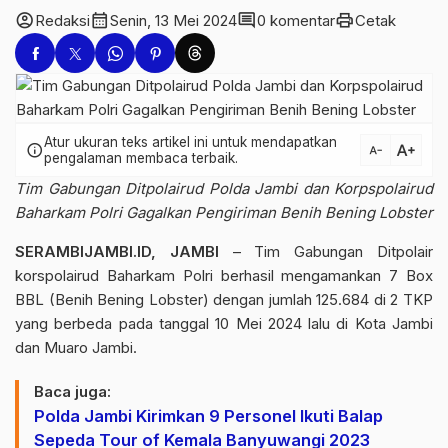
account_circle
calendar_month
comment
print
Redaksi
Senin, 13 Mei 2024
0 komentar
Cetak
Atur ukuran teks artikel ini untuk mendapatkan
text_increase
info
text_decrease
pengalaman membaca terbaik.
Tim Gabungan Ditpolairud Polda Jambi dan Korpspolairud
Baharkam Polri Gagalkan Pengiriman Benih Bening Lobster
SERAMBIJAMBI.ID, JAMBI
– Tim Gabungan Ditpolair
korspolairud Baharkam Polri berhasil mengamankan 7 Box
BBL (Benih Bening Lobster) dengan jumlah 125.684 di 2 TKP
yang berbeda pada tanggal 10 Mei 2024 lalu di Kota Jambi
dan Muaro Jambi.
Baca juga:
Polda Jambi Kirimkan 9 Personel Ikuti Balap
Sepeda Tour of Kemala Banyuwangi 2023