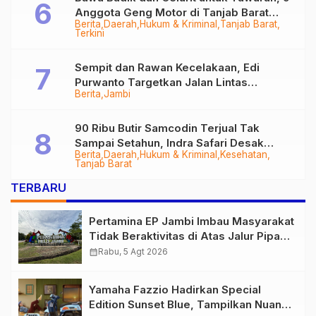
Anggota Geng Motor di Tanjab Barat
Berita
Daerah
Hukum & Kriminal
Tanjab Barat
Diringkus
Terkini
Sempit dan Rawan Kecelakaan, Edi
Purwanto Targetkan Jalan Lintas
Berita
Jambi
Tungkal-Jambi Mulus di 2028
90 Ribu Butir Samcodin Terjual Tak
Sampai Setahun, Indra Safari Desak
Berita
Daerah
Hukum & Kriminal
Kesehatan
Audit Menyeluruh
Tanjab Barat
TERBARU
Pertamina EP Jambi Imbau Masyarakat
Tidak Beraktivitas di Atas Jalur Pipa
Migas Demi Keselamatan Bersama
calendar_month
Rabu, 5 Agt 2026
Yamaha Fazzio Hadirkan Special
Edition Sunset Blue, Tampilkan Nuansa