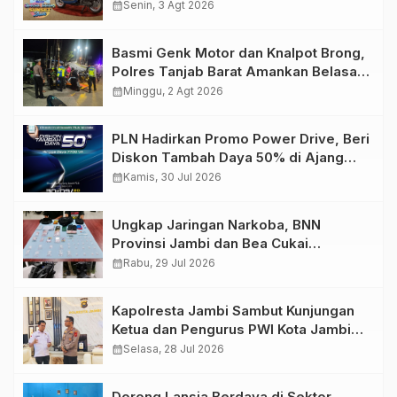
Retro Summer yang Semakin Skena
calendar_month
Senin, 3 Agt 2026
Basmi Genk Motor dan Knalpot Brong,
Polres Tanjab Barat Amankan Belasan
Kendaraan
calendar_month
Minggu, 2 Agt 2026
PLN Hadirkan Promo Power Drive, Beri
Diskon Tambah Daya 50% di Ajang
GIIAS 2026
calendar_month
Kamis, 30 Jul 2026
Ungkap Jaringan Narkoba, BNN
Provinsi Jambi dan Bea Cukai
Amankan Sembilan Pelaku beserta
calendar_month
Rabu, 29 Jul 2026
766 Butir Ekstasi dan 146 Gram Sabu
Kapolresta Jambi Sambut Kunjungan
Ketua dan Pengurus PWI Kota Jambi
Perkuat Sinergi dan Kolaborasi
calendar_month
Selasa, 28 Jul 2026
Dorong Lansia Berdaya di Sektor